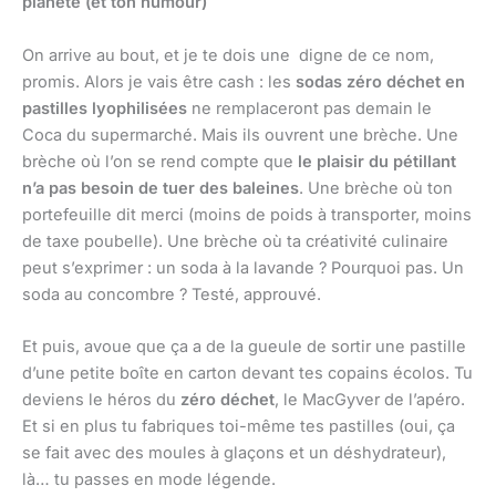
planète (et ton humour)
On arrive au bout, et je te dois une digne de ce nom,
promis. Alors je vais être cash : les
sodas zéro déchet en
pastilles lyophilisées
ne remplaceront pas demain le
Coca du supermarché. Mais ils ouvrent une brèche. Une
brèche où l’on se rend compte que
le plaisir du pétillant
n’a pas besoin de tuer des baleines
. Une brèche où ton
portefeuille dit merci (moins de poids à transporter, moins
de taxe poubelle). Une brèche où ta créativité culinaire
peut s’exprimer : un soda à la lavande ? Pourquoi pas. Un
soda au concombre ? Testé, approuvé.
Et puis, avoue que ça a de la gueule de sortir une pastille
d’une petite boîte en carton devant tes copains écolos. Tu
deviens le héros du
zéro déchet
, le MacGyver de l’apéro.
Et si en plus tu fabriques toi-même tes pastilles (oui, ça
se fait avec des moules à glaçons et un déshydrateur),
là… tu passes en mode légende.