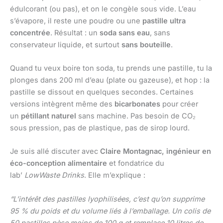
édulcorant (ou pas), et on le congèle sous vide. L’eau
s’évapore, il reste une poudre ou une
pastille ultra
concentrée
. Résultat : un
soda sans eau
, sans
conservateur liquide, et surtout
sans bouteille
.
Quand tu veux boire ton soda, tu prends une pastille, tu la
plonges dans 200 ml d’eau (plate ou gazeuse), et hop : la
pastille se dissout en quelques secondes. Certaines
versions intègrent même des
bicarbonates
pour créer
un
pétillant naturel
sans machine. Pas besoin de CO₂
sous pression, pas de plastique, pas de sirop lourd.
Je suis allé discuter avec
Claire Montagnac, ingénieur en
éco-conception alimentaire
et fondatrice du
lab’
LowWaste Drinks
. Elle m’explique :
“L’intérêt des pastilles lyophilisées, c’est qu’on supprime
95 % du poids et du volume liés à l’emballage. Un colis de
50 pastilles pèse moins de 100 g et remplace 10 litres de