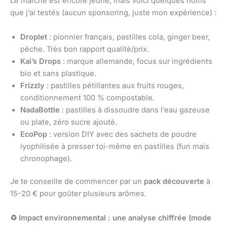
Le marché est encore jeune, mais voici quelques noms
que j’ai testés (aucun sponsoring, juste mon expérience) :
Droplet
: pionnier français, pastilles cola, ginger beer,
pêche. Très bon rapport qualité/prix.
Kai’s Drops
: marque allemande, focus sur ingrédients
bio et sans plastique.
Frizzly
: pastilles pétillantes aux fruits rouges,
conditionnement 100 % compostable.
NadaBottle
: pastilles à dissoudre dans l’eau gazeuse
ou plate, zéro sucre ajouté.
EcoPop
: version DIY avec des sachets de poudre
lyophilisée à presser toi-même en pastilles (fun mais
chronophage).
Je te conseille de commencer par un
pack découverte
à
15-20 € pour goûter plusieurs arômes.
♻
Impact environnemental : une analyse chiffrée (mode