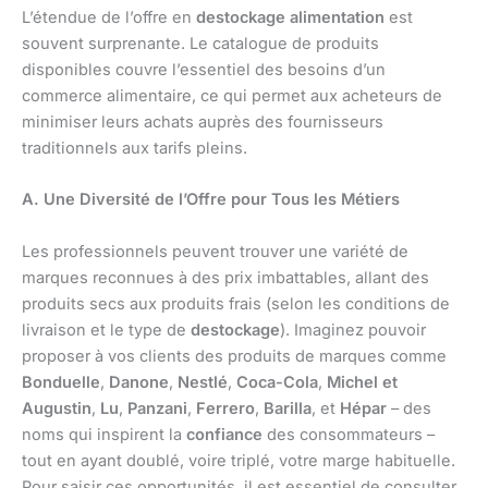
L’étendue de l’offre en
destockage alimentation
est
souvent surprenante. Le catalogue de produits
disponibles couvre l’essentiel des besoins d’un
commerce alimentaire, ce qui permet aux acheteurs de
minimiser leurs achats auprès des fournisseurs
traditionnels aux tarifs pleins.
A. Une Diversité de l’Offre pour Tous les Métiers
Les professionnels peuvent trouver une variété de
marques reconnues à des prix imbattables, allant des
produits secs aux produits frais (selon les conditions de
livraison et le type de
destockage
). Imaginez pouvoir
proposer à vos clients des produits de marques comme
Bonduelle
,
Danone
,
Nestlé
,
Coca-Cola
,
Michel et
Augustin
,
Lu
,
Panzani
,
Ferrero
,
Barilla
, et
Hépar
– des
noms qui inspirent la
confiance
des consommateurs –
tout en ayant doublé, voire triplé, votre marge habituelle.
Pour saisir ces opportunités, il est essentiel de consulter