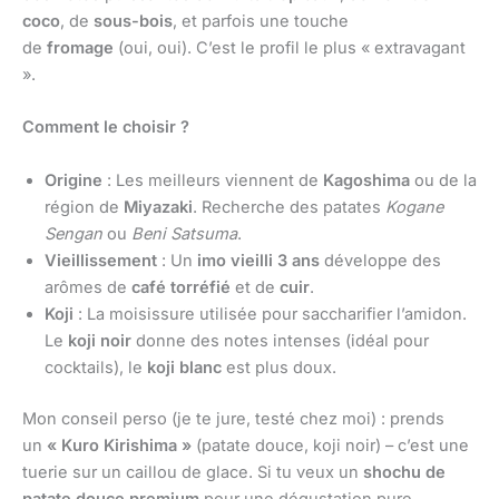
coco
, de
sous-bois
, et parfois une touche
de
fromage
(oui, oui). C’est le profil le plus « extravagant
».
Comment le choisir ?
Origine
: Les meilleurs viennent de
Kagoshima
ou de la
région de
Miyazaki
. Recherche des patates
Kogane
Sengan
ou
Beni Satsuma
.
Vieillissement
: Un
imo vieilli 3 ans
développe des
arômes de
café torréfié
et de
cuir
.
Koji
: La moisissure utilisée pour saccharifier l’amidon.
Le
koji noir
donne des notes intenses (idéal pour
cocktails), le
koji blanc
est plus doux.
Mon conseil perso (je te jure, testé chez moi) : prends
un
« Kuro Kirishima »
(patate douce, koji noir) – c’est une
tuerie sur un caillou de glace. Si tu veux un
shochu de
patate douce premium
pour une dégustation pure,