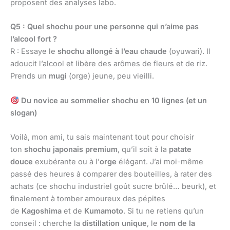
proposent des analyses labo.
Q5 : Quel shochu pour une personne qui n’aime pas
l’alcool fort ?
R : Essaye le
shochu allongé à l’eau chaude
(oyuwari). Il
adoucit l’alcool et libère des arômes de fleurs et de riz.
Prends un
mugi
(orge) jeune, peu vieilli.
Du novice au sommelier shochu en 10 lignes (et un
slogan)
Voilà, mon ami, tu sais maintenant tout pour choisir
ton
shochu japonais premium
, qu’il soit à la
patate
douce
exubérante ou à l’
orge
élégant. J’ai moi-même
passé des heures à comparer des bouteilles, à rater des
achats (ce shochu industriel goût sucre brûlé… beurk), et
finalement à tomber amoureux des pépites
de
Kagoshima
et de
Kumamoto
. Si tu ne retiens qu’un
conseil : cherche la
distillation unique
, le
nom de la