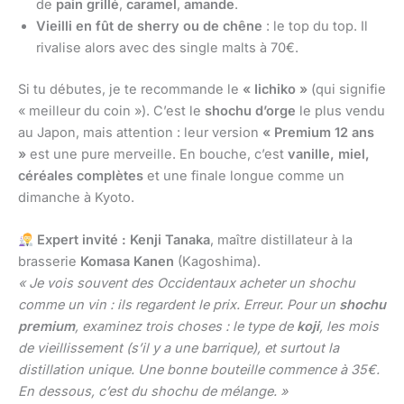
de
pain grillé
,
caramel
,
amande
.
Vieilli en fût de sherry ou de chêne
: le top du top. Il
rivalise alors avec des single malts à 70€.
Si tu débutes, je te recommande le
« Iichiko »
(qui signifie
« meilleur du coin »). C’est le
shochu d’orge
le plus vendu
au Japon, mais attention : leur version
« Premium 12 ans
»
est une pure merveille. En bouche, c’est
vanille, miel,
céréales complètes
et une finale longue comme un
dimanche à Kyoto.
Expert invité : Kenji Tanaka
, maître distillateur à la
brasserie
Komasa Kanen
(Kagoshima).
« Je vois souvent des Occidentaux acheter un shochu
comme un vin : ils regardent le prix. Erreur. Pour un
shochu
premium
, examinez trois choses : le type de
koji
, les mois
de vieillissement (s’il y a une barrique), et surtout la
distillation unique. Une bonne bouteille commence à 35€.
En dessous, c’est du shochu de mélange. »