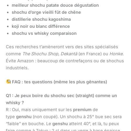
meilleur shochu patate douce dégustation
shochu d’orge vieilli fût de chêne
distillerie shochu kagoshima
koji noir ou blanc différence
shochu vs whisky comparaison
Ces recherches t’amèneront vers des sites spécialisés
comme
The Shochu Shop
,
Dekantā
(en France) ou
Honke
.
Évite Amazon : beaucoup de contrefaçons ou de shochus
industriels.
FAQ : tes questions (même les plus gênantes)
Q1 : Je peux boire du shochu sec (straight) comme un
whisky ?
R : Oui, mais uniquement sur les
premium
de
type
genshu
(non coupé). Un shochu à 25° bue sec sera
“faible” en bouche. Le
genshu
atteint 40°, et là, tu peux
faire comme à Tokyo : 2 cl dans un verre à base épaisse,