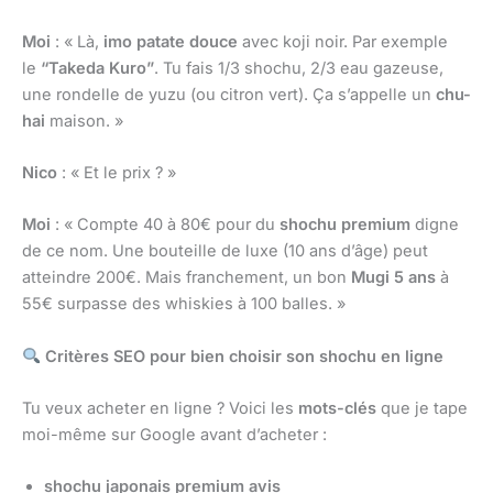
Moi
: « Là,
imo patate douce
avec koji noir. Par exemple
le
“Takeda Kuro”
. Tu fais 1/3 shochu, 2/3 eau gazeuse,
une rondelle de yuzu (ou citron vert). Ça s’appelle un
chu-
hai
maison. »
Nico
: « Et le prix ? »
Moi
: « Compte 40 à 80€ pour du
shochu premium
digne
de ce nom. Une bouteille de luxe (10 ans d’âge) peut
atteindre 200€. Mais franchement, un bon
Mugi 5 ans
à
55€ surpasse des whiskies à 100 balles. »
Critères SEO pour bien choisir son shochu en ligne
Tu veux acheter en ligne ? Voici les
mots-clés
que je tape
moi-même sur Google avant d’acheter :
shochu japonais premium avis