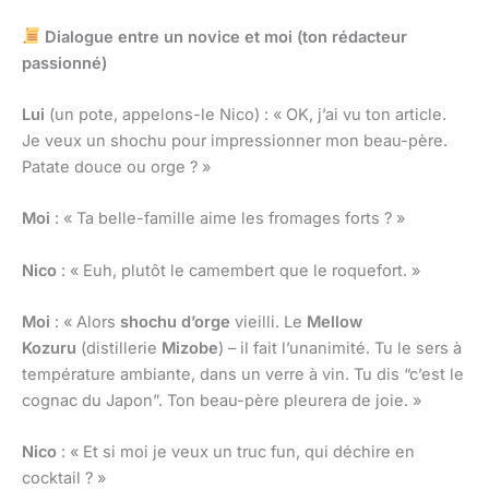
Dialogue entre un novice et moi (ton rédacteur
passionné)
Lui
(un pote, appelons-le Nico) : « OK, j’ai vu ton article.
Je veux un shochu pour impressionner mon beau-père.
Patate douce ou orge ? »
Moi
: « Ta belle-famille aime les fromages forts ? »
Nico
: « Euh, plutôt le camembert que le roquefort. »
Moi
: « Alors
shochu d’orge
vieilli. Le
Mellow
Kozuru
(distillerie
Mizobe
) – il fait l’unanimité. Tu le sers à
température ambiante, dans un verre à vin. Tu dis “c’est le
cognac du Japon”. Ton beau-père pleurera de joie. »
Nico
: « Et si moi je veux un truc fun, qui déchire en
cocktail ? »