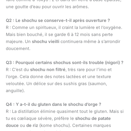
une goutte d’eau pour ouvrir les arômes.
Q2 : Le shochu se conserve-t-il après ouverture ?
R : Comme un spiritueux, il craint la lumière et l’oxygène.
Mais bien bouché, il se garde 6 à 12 mois sans perte
majeure. Un
shochu vieilli
continuera même à s’arrondir
doucement.
Q3 : Pourquoi certains shochus sont-ils trouble (nigori) ?
R : C’est du
shochu non filtré
, très rare pour l’imo et
l’orge. Cela donne des notes lactées et une texture
veloutée. Un délice sur des sushis gras (saumon,
anguille).
Q4 : Y a-t-il du gluten dans le shochu d’orge ?
R : La distillation élimine quasiment tout le gluten. Mais si
tu es cœliaque sévère, préfère le
shochu de patate
douce
ou
de riz
(kome shochu). Certaines marques