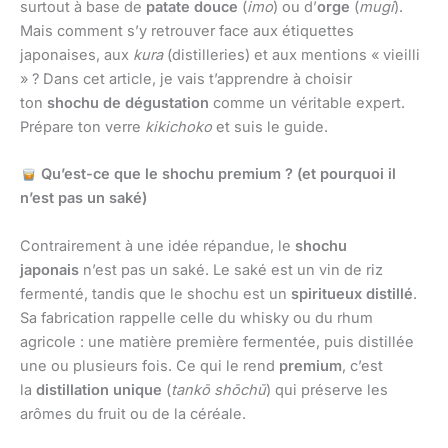
surtout à base de
patate douce
(
imo
) ou d’
orge
(
mugi
).
Mais comment s’y retrouver face aux étiquettes
japonaises, aux
kura
(distilleries) et aux mentions « vieilli
» ? Dans cet article, je vais t’apprendre à choisir
ton
shochu de dégustation
comme un véritable expert.
Prépare ton verre
kikichoko
et suis le guide.
Qu’est-ce que le shochu premium ? (et pourquoi il
n’est pas un saké)
Contrairement à une idée répandue, le
shochu
japonais
n’est pas un saké. Le saké est un vin de riz
fermenté, tandis que le shochu est un
spiritueux distillé
.
Sa fabrication rappelle celle du whisky ou du rhum
agricole : une matière première fermentée, puis distillée
une ou plusieurs fois. Ce qui le rend
premium
, c’est
la
distillation unique
(
tankō shōchū
) qui préserve les
arômes du fruit ou de la céréale.