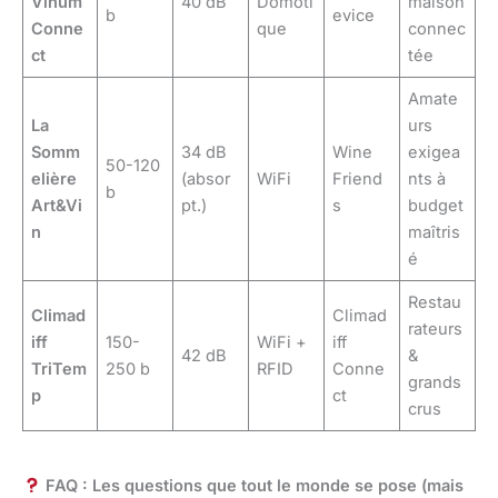
Vinum
40 dB
Domoti
maison
b
evice
Conne
que
connec
ct
tée
Amate
La
urs
Somm
34 dB
Wine
exigea
50-120
elière
(absor
WiFi
Friend
nts à
b
Art&Vi
pt.)
s
budget
n
maîtris
é
Restau
Climad
Climad
rateurs
iff
150-
WiFi +
iff
42 dB
&
TriTem
250 b
RFID
Conne
grands
p
ct
crus
FAQ : Les questions que tout le monde se pose (mais