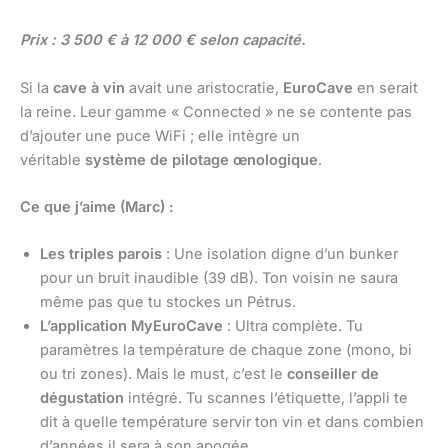
Prix : 3 500 € à 12 000 € selon capacité.
Si la
cave à vin
avait une aristocratie,
EuroCave
en serait
la reine. Leur gamme « Connected » ne se contente pas
d’ajouter une puce WiFi ; elle intègre un
véritable
système de pilotage œnologique
.
Ce que j’aime (Marc) :
Les triples parois
: Une isolation digne d’un bunker
pour un bruit inaudible (39 dB). Ton voisin ne saura
même pas que tu stockes un Pétrus.
L’application MyEuroCave
: Ultra complète. Tu
paramètres la température de chaque zone (mono, bi
ou tri zones). Mais le must, c’est le
conseiller de
dégustation
intégré. Tu scannes l’étiquette, l’appli te
dit à quelle température servir ton vin et dans combien
d’années il sera à son apogée.