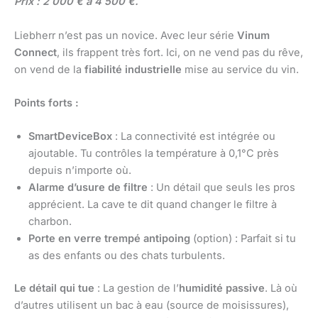
Prix : 2 000 € à 4 500 €.
Liebherr n’est pas un novice. Avec leur série
Vinum
Connect
, ils frappent très fort. Ici, on ne vend pas du rêve,
on vend de la
fiabilité industrielle
mise au service du vin.
Points forts :
SmartDeviceBox
: La connectivité est intégrée ou
ajoutable. Tu contrôles la température à 0,1°C près
depuis n’importe où.
Alarme d’usure de filtre
: Un détail que seuls les pros
apprécient. La cave te dit quand changer le filtre à
charbon.
Porte en verre trempé antipoing
(option) : Parfait si tu
as des enfants ou des chats turbulents.
Le détail qui tue
: La gestion de l’
humidité passive
. Là où
d’autres utilisent un bac à eau (source de moisissures),