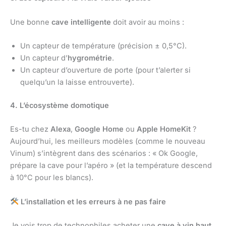
Une bonne
cave intelligente
doit avoir au moins :
Un capteur de température (précision ± 0,5°C).
Un capteur d’
hygrométrie
.
Un capteur d’ouverture de porte (pour t’alerter si
quelqu’un la laisse entrouverte).
4. L’écosystème domotique
Es-tu chez
Alexa
,
Google Home
ou
Apple HomeKit
?
Aujourd’hui, les meilleurs modèles (comme le nouveau
Vinum) s’intègrent dans des scénarios : « Ok Google,
prépare la cave pour l’apéro » (et la température descend
à 10°C pour les blancs).
L’installation et les erreurs à ne pas faire
Je vois trop de technophiles acheter une
cave à vin haut