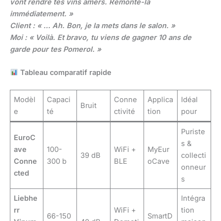
vont rendre tes vins amers. Remonte-la
immédiatement. »
Client : « … Ah. Bon, je la mets dans le salon. »
Moi : « Voilà. Et bravo, tu viens de gagner 10 ans de
garde pour tes Pomerol. »
Tableau comparatif rapide
Modèl
Capaci
Conne
Applica
Idéal
Bruit
e
té
ctivité
tion
pour
Puriste
EuroC
s &
ave
100-
WiFi +
MyEur
39 dB
collecti
Conne
300 b
BLE
oCave
onneur
cted
s
Liebhe
Intégra
rr
WiFi +
tion
66-150
SmartD