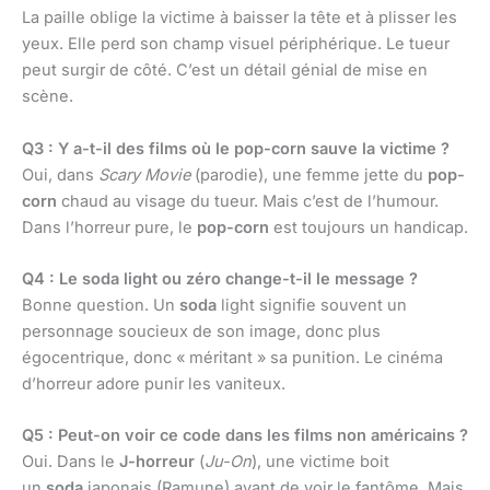
La paille oblige la victime à baisser la tête et à plisser les
yeux. Elle perd son champ visuel périphérique. Le tueur
peut surgir de côté. C’est un détail génial de mise en
scène.
Q3 : Y a-t-il des films où le pop-corn sauve la victime ?
Oui, dans
Scary Movie
(parodie), une femme jette du
pop-
corn
chaud au visage du tueur. Mais c’est de l’humour.
Dans l’horreur pure, le
pop-corn
est toujours un handicap.
Q4 : Le soda light ou zéro change-t-il le message ?
Bonne question. Un
soda
light signifie souvent un
personnage soucieux de son image, donc plus
égocentrique, donc « méritant » sa punition. Le cinéma
d’horreur adore punir les vaniteux.
Q5 : Peut-on voir ce code dans les films non américains ?
Oui. Dans le
J-horreur
(
Ju-On
), une victime boit
un
soda
japonais (Ramune) avant de voir le fantôme. Mais