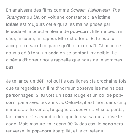
En analysant des films comme
Scream
,
Halloween
,
The
Strangers
ou
Us
, on voit une constante : la
victime
idéale
est toujours celle qui a les mains prises par
le
soda
et la bouche pleine de
pop-corn
. Elle ne peut ni
crier, ni courir, ni frapper. Elle est offerte. Et le public
accepte ce sacrifice parce qu’il le reconnaît. Chacun de
nous a déjà tenu un
soda
en se sentant invincible. Le
cinéma d’horreur nous rappelle que nous ne le sommes
pas.
Je te lance un défi, toi qui lis ces lignes : la prochaine fois
que tu regardes un film d’horreur, observe les mains des
personnages. Si tu vois un
soda
rouge et un bol de
pop-
corn
, parie avec tes amis : « Celui-là, il est mort dans cinq
minutes. » Tu verras, tu gagneras souvent. Et si tu perds,
tant mieux. Cela voudra dire que le réalisateur a brisé le
code. Mais rassure-toi : dans 90 % des cas, le
soda
sera
renversé, le
pop-corn
éparpillé, et le cri retenu.