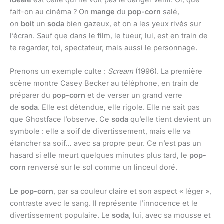
idéale
est celle qui ne voit pas le danger venir. Or, que
fait-on au cinéma ? On
mange
du
pop-corn
salé,
on
boit
un
soda
bien gazeux, et on a les yeux rivés sur
l’écran. Sauf que dans le film, le tueur, lui, est en train de
te regarder, toi, spectateur, mais aussi le personnage.
Prenons un exemple culte :
Scream
(1996). La première
scène montre Casey Becker au téléphone, en train de
préparer du
pop-corn
et de verser un grand verre
de
soda
. Elle est détendue, elle rigole. Elle ne sait pas
que Ghostface l’observe. Ce
soda
qu’elle tient devient un
symbole : elle a soif de divertissement, mais elle va
étancher sa soif… avec sa propre peur. Ce n’est pas un
hasard si elle meurt quelques minutes plus tard, le
pop-
corn
renversé sur le sol comme un linceul doré.
Le pop-corn
, par sa couleur claire et son aspect « léger »,
contraste avec le sang. Il représente l’innocence et le
divertissement populaire. Le
soda
, lui, avec sa mousse et