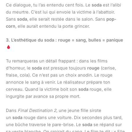
Ce dialogue, tu l’as entendu cent fois. Le
soda
est l’alibi
du meurtre. C’est lui qui envoie la victime à l’abattoir.
Sans
soda
, elle serait restée dans le salon. Sans
pop-
corn
, elle aurait entendu la porte grincer.
3. L’esthétique du soda : rouge = sang, bulles = panique
Tu remarqueras un détail frappant : dans les films
d’horreur, le
soda
est presque toujours
rouge
(cerise,
fraise, cola). Ce n’est pas un choix anodin. Le rouge
annonce le sang à venir. Le réalisateur prépare ton
cerveau. Quand la victime boit son
soda
rouge, elle
ingurgite par avance sa propre mort.
Dans
Final Destination 2
, une jeune fille sirote
un
soda
rouge dans une voiture. Dix secondes plus tard,
une bûche traverse le pare-brise. Le
soda
se répand sur
sa veste blanche. On croirait du sang. Le film te dit : « Elle