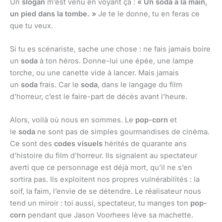
Un
slogan
m’est venu en voyant ça :
« Un soda à la main,
un pied dans la tombe. »
Je te le donne, tu en feras ce
que tu veux.
Si tu es scénariste, sache une chose : ne fais jamais boire
un
soda
à ton héros. Donne-lui une épée, une lampe
torche, ou une canette vide à lancer. Mais jamais
un
soda
frais. Car le
soda
, dans le langage du film
d’horreur, c’est le faire-part de décès avant l’heure.
Alors, voilà où nous en sommes. Le
pop-corn
et
le
soda
ne sont pas de simples gourmandises de cinéma.
Ce sont des
codes visuels
hérités de quarante ans
d’histoire du film d’horreur. Ils signalent au spectateur
averti que ce personnage est déjà mort, qu’il ne s’en
sortira pas. Ils exploitent nos propres vulnérabilités : la
soif, la faim, l’envie de se détendre. Le réalisateur nous
tend un miroir : toi aussi, spectateur, tu manges ton
pop-
corn
pendant que Jason Voorhees lève sa machette.