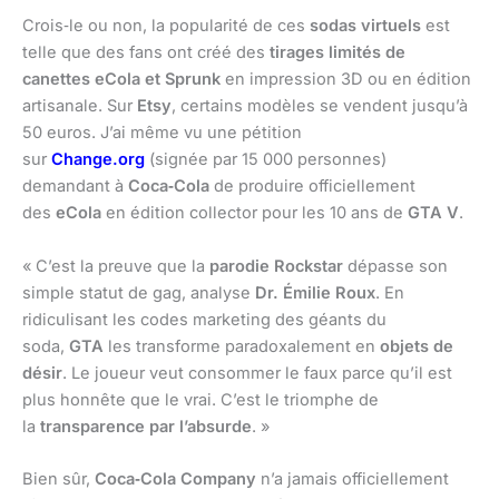
Crois‑le ou non, la popularité de ces
sodas virtuels
est
telle que des fans ont créé des
tirages limités de
canettes eCola et Sprunk
en impression 3D ou en édition
artisanale. Sur
Etsy
, certains modèles se vendent jusqu’à
50 euros. J’ai même vu une pétition
sur
Change.org
(signée par 15 000 personnes)
demandant à
Coca‑Cola
de produire officiellement
des
eCola
en édition collector pour les 10 ans de
GTA V
.
« C’est la preuve que la
parodie Rockstar
dépasse son
simple statut de gag, analyse
Dr. Émilie Roux
. En
ridiculisant les codes marketing des géants du
soda,
GTA
les transforme paradoxalement en
objets de
désir
. Le joueur veut consommer le faux parce qu’il est
plus honnête que le vrai. C’est le triomphe de
la
transparence par l’absurde
. »
Bien sûr,
Coca‑Cola Company
n’a jamais officiellement