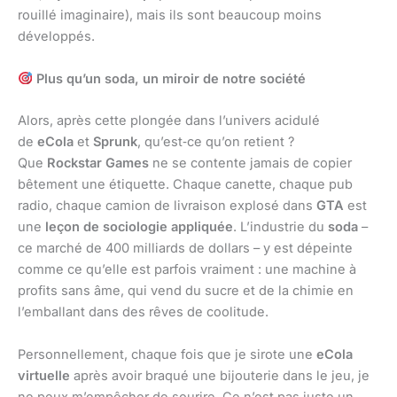
rouillé imaginaire), mais ils sont beaucoup moins
développés.
Plus qu’un soda, un miroir de notre société
Alors, après cette plongée dans l’univers acidulé
de
eCola
et
Sprunk
, qu’est‑ce qu’on retient ?
Que
Rockstar Games
ne se contente jamais de copier
bêtement une étiquette. Chaque canette, chaque pub
radio, chaque camion de livraison explosé dans
GTA
est
une
leçon de sociologie appliquée
. L’industrie du
soda
–
ce marché de 400 milliards de dollars – y est dépeinte
comme ce qu’elle est parfois vraiment : une machine à
profits sans âme, qui vend du sucre et de la chimie en
l’emballant dans des rêves de coolitude.
Personnellement, chaque fois que je sirote une
eCola
virtuelle
après avoir braqué une bijouterie dans le jeu, je
ne peux m’empêcher de sourire. Ce n’est pas juste un