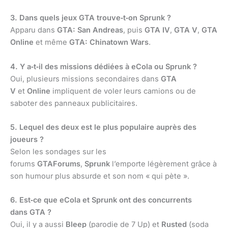
3. Dans quels jeux GTA trouve‑t‑on Sprunk ?
Apparu dans
GTA: San Andreas
, puis
GTA IV
,
GTA V
,
GTA
Online
et même
GTA: Chinatown Wars
.
4. Y a‑t‑il des missions dédiées à eCola ou Sprunk ?
Oui, plusieurs missions secondaires dans
GTA
V
et
Online
impliquent de voler leurs camions ou de
saboter des panneaux publicitaires.
5. Lequel des deux est le plus populaire auprès des
joueurs ?
Selon les sondages sur les
forums
GTAForums
,
Sprunk
l’emporte légèrement grâce à
son humour plus absurde et son nom « qui pète ».
6. Est‑ce que eCola et Sprunk ont des concurrents
dans GTA ?
Oui, il y a aussi
Bleep
(parodie de 7 Up) et
Rusted
(soda