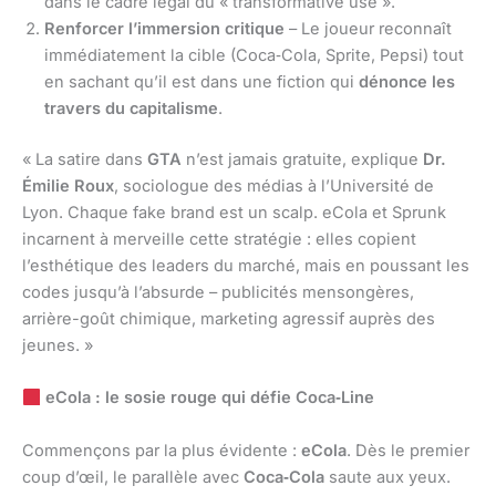
dans le cadre légal du « transformative use ».
Renforcer l’immersion critique
– Le joueur reconnaît
immédiatement la cible (Coca‑Cola, Sprite, Pepsi) tout
en sachant qu’il est dans une fiction qui
dénonce les
travers du capitalisme
.
« La satire dans
GTA
n’est jamais gratuite, explique
Dr.
Émilie Roux
, sociologue des médias à l’Université de
Lyon. Chaque fake brand est un scalp. eCola et Sprunk
incarnent à merveille cette stratégie : elles copient
l’esthétique des leaders du marché, mais en poussant les
codes jusqu’à l’absurde – publicités mensongères,
arrière-goût chimique, marketing agressif auprès des
jeunes. »
eCola : le sosie rouge qui défie Coca‑Line
Commençons par la plus évidente :
eCola
. Dès le premier
coup d’œil, le parallèle avec
Coca‑Cola
saute aux yeux.