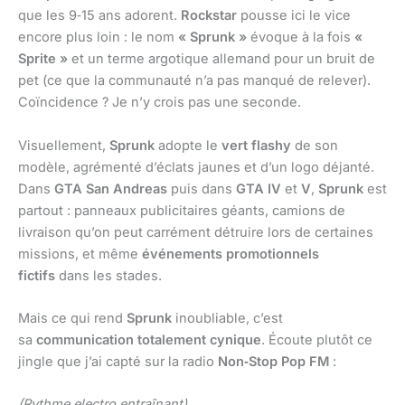
que les 9‑15 ans adorent.
Rockstar
pousse ici le vice
encore plus loin : le nom
« Sprunk »
évoque à la fois
«
Sprite »
et un terme argotique allemand pour un bruit de
pet (ce que la communauté n’a pas manqué de relever).
Coïncidence ? Je n’y crois pas une seconde.
Visuellement,
Sprunk
adopte le
vert flashy
de son
modèle, agrémenté d’éclats jaunes et d’un logo déjanté.
Dans
GTA San Andreas
puis dans
GTA IV
et
V
,
Sprunk
est
partout : panneaux publicitaires géants, camions de
livraison qu’on peut carrément détruire lors de certaines
missions, et même
événements promotionnels
fictifs
dans les stades.
Mais ce qui rend
Sprunk
inoubliable, c’est
sa
communication totalement cynique
. Écoute plutôt ce
jingle que j’ai capté sur la radio
Non‑Stop Pop FM
:
(Rythme electro entraînant)