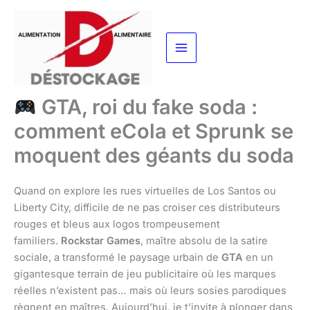
Aller
au
contenu
GTA, roi du fake soda :
comment eCola et Sprunk se
moquent des géants du soda
Quand on explore les rues virtuelles de Los Santos ou
Liberty City, difficile de ne pas croiser ces distributeurs
rouges et bleus aux logos trompeusement
familiers.
Rockstar Games
, maître absolu de la satire
sociale, a transformé le paysage urbain de
GTA
en un
gigantesque terrain de jeu publicitaire où les marques
réelles n’existent pas… mais où leurs sosies parodiques
règnent en maîtres. Aujourd’hui, je t’invite à plonger dans