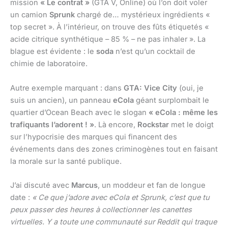
mission
« Le contrat »
(GTA V, Online) où l’on doit voler
un camion
Sprunk
chargé de… mystérieux ingrédients «
top secret ». À l’intérieur, on trouve des fûts étiquetés «
acide citrique synthétique – 85 % – ne pas inhaler ». La
blague est évidente : le
soda
n’est qu’un cocktail de
chimie de laboratoire.
Autre exemple marquant : dans
GTA: Vice City
(oui, je
suis un ancien), un panneau
eCola
géant surplombait le
quartier d’Ocean Beach avec le slogan
« eCola : même les
trafiquants l’adorent ! »
. Là encore,
Rockstar
met le doigt
sur l’hypocrisie des marques qui financent des
événements dans des zones criminogènes tout en faisant
la morale sur la santé publique.
J’ai discuté avec
Marcus
, un moddeur et fan de longue
date :
« Ce que j’adore avec eCola et Sprunk, c’est que tu
peux passer des heures à collectionner les canettes
virtuelles. Y a toute une communauté sur Reddit qui traque