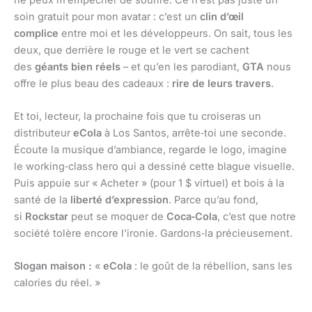
soin gratuit pour mon avatar : c’est un
clin d’œil
complice
entre moi et les développeurs. On sait, tous les
deux, que derrière le rouge et le vert se cachent
des
géants bien réels
– et qu’en les parodiant,
GTA
nous
offre le plus beau des cadeaux :
rire de leurs travers
.
Et toi, lecteur, la prochaine fois que tu croiseras un
distributeur
eCola
à Los Santos, arrête‑toi une seconde.
Écoute la musique d’ambiance, regarde le logo, imagine
le working‑class hero qui a dessiné cette blague visuelle.
Puis appuie sur « Acheter » (pour 1 $ virtuel) et bois à la
santé de la
liberté d’expression
. Parce qu’au fond,
si
Rockstar
peut se moquer de
Coca‑Cola
, c’est que notre
société tolère encore l’ironie. Gardons‑la précieusement.
Slogan maison :
«
eCola
: le goût de la rébellion, sans les
calories du réel. »