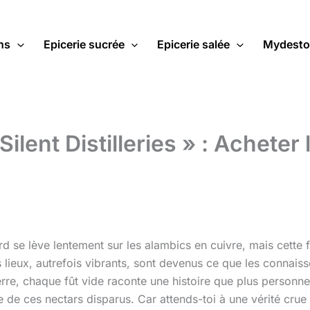
ns
Epicerie sucrée
Epicerie salée
Mydesto
ent Distilleries » : Acheter l
rd se lève lentement sur les alambics en cuivre, mais cette 
es lieux, autrefois vibrants, sont devenus ce que les connai
e, chaque fût vide raconte une histoire que plus personne n
e de ces nectars disparus. Car attends-toi à une vérité crue