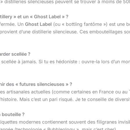
» distilleries silencieuses peuvent se trouver à moins de 500 
tillery » et un « Ghost Label » ?
, fermée. Un
Ghost Label
(ou « bottling fantôme ») est une b
rovient d’une distillerie silencieuse. Ces embouteillages so
arder scellée ?
 : scellée à jamais. Si tu es hédoniste : ouvre-la lors d’un 
nir des « futures silencieuses » ?
lleries artisanales actuelles (comme certaines en France ou a
istoire. Mais c’est un pari risqué. Je te conseille de diversif
 bouteille ?
étiquettes modernes contiennent souvent des filigranes invisi
l’année (technologie « Bubbleology », mais c’est cher).