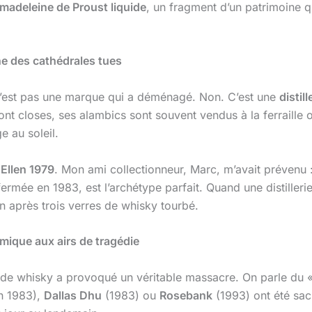
e madeleine de Proust liquide
, un fragment d’un patrimoine q
the des cathédrales tues
’est pas une marque qui a déménagé. Non. C’est une
distil
sont closes, ses alambics sont souvent vendus à la ferraill
 au soleil.
 Ellen 1979
. Mon ami collectionneur, Marc, m’avait prévenu 
, fermée en 1983, est l’archétype parfait. Quand une distiller
n après trois verres de whisky tourbé.
ique aux airs de tragédie
 de whisky a provoqué un véritable massacre. On parle du 
n 1983),
Dallas Dhu
(1983) ou
Rosebank
(1993) ont été sacr