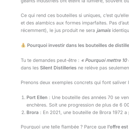
géants industriels ont éteint la lumière, souvent d
Ce qui rend ces bouteilles si uniques, c’est qu’ell
et des alambics aux formes imparfaites. Pas d’au
récemment), le jus produit ne sera
jamais
identiqu
Pourquoi investir dans les bouteilles de distill
Tu te demandes peut-être :
« Pourquoi mettre 10 
dans les
Silent Distilleries
ne relève pas seulement 
Prenons deux exemples concrets qui font saliver 
Port Ellen
: Une bouteille des années 70 se ven
enchères. Soit une progression de plus de 6 0
Brora
: En 2021, une bouteille de Brora 1972 a 
Pourquoi une telle flambée ? Parce que
l’offre e