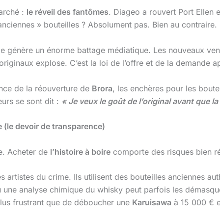
arché :
le réveil des fantômes
. Diageo a rouvert Port Ellen 
 anciennes » bouteilles ? Absolument pas. Bien au contraire.
lle génère un énorme battage médiatique. Les nouveaux ven
 originaux explose. C’est la loi de l’offre et de la demande a
nce de la réouverture de
Brora
, les enchères pour les bout
urs se sont dit :
« Je veux le goût de l’original avant que l
(le devoir de transparence)
ie. Acheter de
l’histoire à boire
comporte des risques bien ré
s artistes du crime. Ils utilisent des bouteilles anciennes a
u une analyse chimique du whisky peut parfois les démasqu
plus frustrant que de déboucher une
Karuisawa
à 15 000 € e