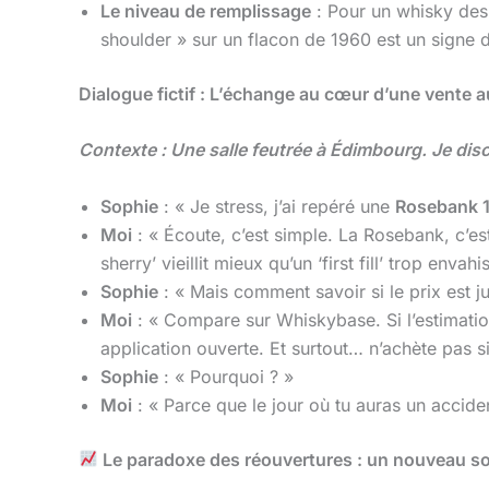
Le niveau de remplissage
: Pour un whisky des 
shoulder » sur un flacon de 1960 est un signe d
Dialogue fictif : L’échange au cœur d’une vente 
Contexte : Une salle feutrée à Édimbourg. Je di
Sophie
: « Je stress, j’ai repéré une
Rosebank 
Moi
: « Écoute, c’est simple. La Rosebank, c’est
sherry’ vieillit mieux qu’un ‘first fill’ trop envahi
Sophie
: « Mais comment savoir si le prix est ju
Moi
: « Compare sur Whiskybase. Si l’estimatio
application ouverte. Et surtout… n’achète pas si
Sophie
: « Pourquoi ? »
Moi
: « Parce que le jour où tu auras un accident
Le paradoxe des réouvertures : un nouveau sou