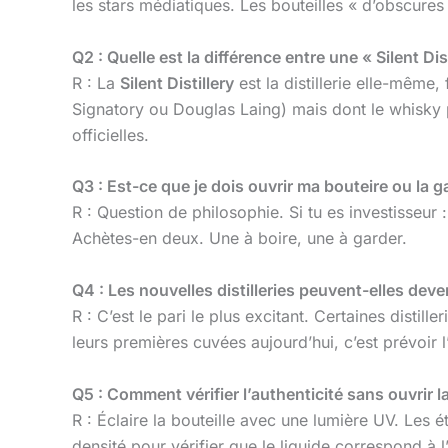
les stars médiatiques. Les bouteilles « d’obscures 
Q2 : Quelle est la différence entre une « Silent Dis
R : La
Silent Distillery
est la distillerie elle-même
Signatory ou Douglas Laing) mais dont le whisky p
officielles.
Q3 : Est-ce que je dois ouvrir ma bouteire ou la g
R : Question de philosophie. Si tu es investisseur
Achètes-en deux. Une à boire, une à garder.
Q4 : Les nouvelles distilleries peuvent-elles deve
R : C’est le pari le plus excitant. Certaines disti
leurs premières cuvées aujourd’hui, c’est prévoir l’h
Q5 : Comment vérifier l’authenticité sans ouvrir la
R : Éclaire la bouteille avec une lumière UV. Les 
densité pour vérifier que le liquide correspond à 