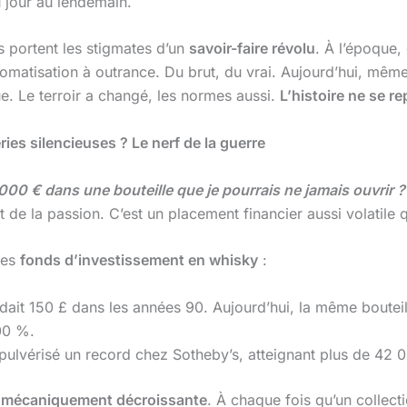
u jour au lendemain.
es portent les stigmates d’un
savoir-faire révolu
. À l’époque, 
tomatisation à outrance. Du brut, du vrai. Aujourd’hui, mê
e. Le terroir a changé, les normes aussi.
L’histoire ne se re
eries silencieuses ? Le nerf de la guerre
000 € dans une bouteille que je pourrais ne jamais ouvrir ?
de la passion. C’est un placement financier aussi volatile q
les
fonds d’investissement en whisky
:
dait 150 £ dans les années 90. Aujourd’hui, la même boutei
00 %.
pulvérisé un record chez Sotheby’s, atteignant plus de 42 
st mécaniquement décroissante
. À chaque fois qu’un collecti