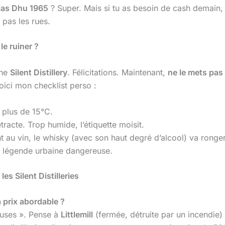
las Dhu 1965
? Super. Mais si tu as besoin de cash demain,
pas les rues.
e ruiner ?
une
Silent Distillery
. Félicitations. Maintenant,
ne le mets pas
oici mon checklist perso :
 plus de 15°C.
acte. Trop humide, l’étiquette moisit.
t au vin, le whisky (avec son haut degré d’alcool) va ronger 
e légende urbaine dangereuse.
es Silent Distilleries
à prix abordable ?
ieuses ». Pense à
Littlemill
(fermée, détruite par un incendie