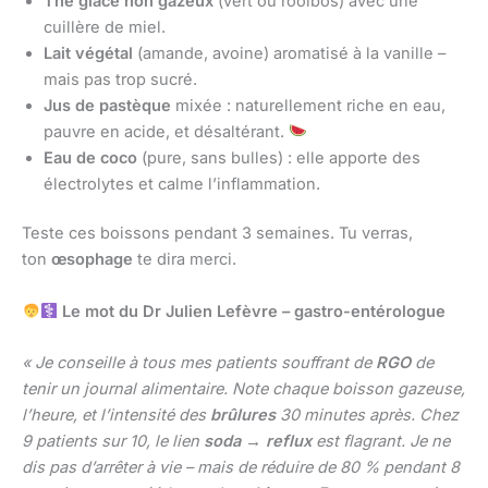
Thé glacé non gazeux
(vert ou rooibos) avec une
cuillère de miel.
Lait végétal
(amande, avoine) aromatisé à la vanille –
mais pas trop sucré.
Jus de pastèque
mixée : naturellement riche en eau,
pauvre en acide, et désaltérant.
Eau de coco
(pure, sans bulles) : elle apporte des
électrolytes et calme l’inflammation.
Teste ces boissons pendant 3 semaines. Tu verras,
ton
œsophage
te dira merci.
Le mot du Dr Julien Lefèvre – gastro-entérologue
« Je conseille à tous mes patients souffrant de
RGO
de
tenir un journal alimentaire. Note chaque boisson gazeuse,
l’heure, et l’intensité des
brûlures
30 minutes après. Chez
9 patients sur 10, le lien
soda
→
reflux
est flagrant. Je ne
dis pas d’arrêter à vie – mais de réduire de 80 % pendant 8