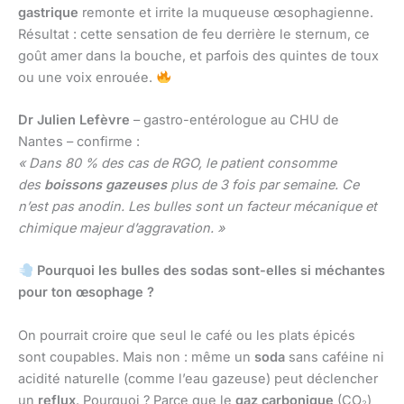
gastrique
remonte et irrite la muqueuse œsophagienne.
Résultat : cette sensation de feu derrière le sternum, ce
goût amer dans la bouche, et parfois des quintes de toux
ou une voix enrouée.
Dr Julien Lefèvre
– gastro-entérologue au CHU de
Nantes – confirme :
« Dans 80 % des cas de RGO, le patient consomme
des
boissons gazeuses
plus de 3 fois par semaine. Ce
n’est pas anodin. Les bulles sont un facteur mécanique et
chimique majeur d’aggravation. »
Pourquoi les bulles des sodas sont-elles si méchantes
pour ton œsophage ?
On pourrait croire que seul le café ou les plats épicés
sont coupables. Mais non : même un
soda
sans caféine ni
acidité naturelle (comme l’eau gazeuse) peut déclencher
un
reflux
. Pourquoi ? Parce que le
gaz carbonique
(CO₂)