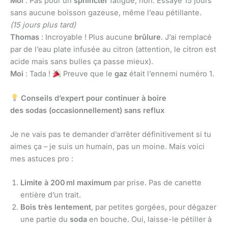
Moi
: Pas pour un
sphincter
fatigué, non. Essaye 15 jours
sans aucune boisson gazeuse, même l’eau pétillante.
(15 jours plus tard)
Thomas
: Incroyable ! Plus aucune
brûlure
. J’ai remplacé
par de l’eau plate infusée au citron (attention, le citron est
acide mais sans bulles ça passe mieux).
Moi
: Tada !
Preuve que le
gaz
était l’ennemi numéro 1.
Conseils d’expert pour continuer à boire
des sodas (occasionnellement) sans reflux
Je ne vais pas te demander d’arrêter définitivement si tu
aimes ça – je suis un humain, pas un moine. Mais voici
mes astuces pro :
Limite à 200 ml maximum
par prise. Pas de canette
entière d’un trait.
Bois très lentement
, par petites gorgées, pour dégazer
une partie du
soda
en bouche. Oui, laisse-le pétiller à