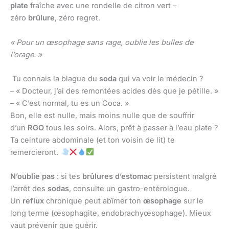
plate
fraîche avec une rondelle de citron vert –
zéro
brûlure
, zéro regret.
« Pour un œsophage sans rage, oublie les bulles de
l’orage. »
Tu connais la blague du
soda
qui va voir le médecin ?
– « Docteur, j’ai des remontées acides dès que je pétille. »
– « C’est normal, tu es un Coca. »
Bon, elle est nulle, mais moins nulle que de souffrir
d’un
RGO
tous les soirs. Alors, prêt à passer à l’eau plate ?
Ta ceinture abdominale (et ton voisin de lit) te
remercieront.
N’oublie pas
: si tes
brûlures d’estomac
persistent malgré
l’arrêt des
sodas
, consulte un gastro-entérologue.
Un
reflux
chronique peut abîmer ton
œsophage
sur le
long terme (œsophagite, endobrachyœsophage). Mieux
vaut prévenir que guérir.