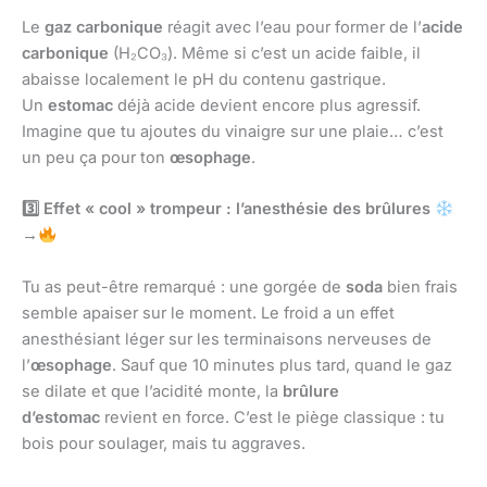
Le
gaz carbonique
réagit avec l’eau pour former de l’
acide
carbonique
(H₂CO₃). Même si c’est un acide faible, il
abaisse localement le pH du contenu gastrique.
Un
estomac
déjà acide devient encore plus agressif.
Imagine que tu ajoutes du vinaigre sur une plaie… c’est
un peu ça pour ton
œsophage
.
3️
Effet « cool » trompeur : l’anesthésie des brûlures
→
Tu as peut-être remarqué : une gorgée de
soda
bien frais
semble apaiser sur le moment. Le froid a un effet
anesthésiant léger sur les terminaisons nerveuses de
l’
œsophage
. Sauf que 10 minutes plus tard, quand le gaz
se dilate et que l’acidité monte, la
brûlure
d’estomac
revient en force. C’est le piège classique : tu
bois pour soulager, mais tu aggraves.