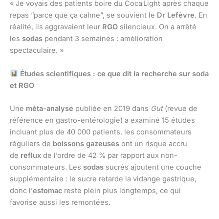
« Je voyais des patients boire du Coca Light après chaque
repas “parce que ça calme”, se souvient le
Dr Lefèvre
. En
réalité, ils aggravaient leur
RGO
silencieux. On a arrêté
les
sodas
pendant 3 semaines : amélioration
spectaculaire. »
Études scientifiques : ce que dit la recherche sur soda
et RGO
Une
méta-analyse
publiée en 2019 dans
Gut
(revue de
référence en gastro-entérologie) a examiné 15 études
incluant plus de 40 000 patients. les consommateurs
réguliers de
boissons gazeuses
ont un risque accru
de
reflux
de l’ordre de 42 % par rapport aux non-
consommateurs. Les
sodas
sucrés ajoutent une couche
supplémentaire : le sucre retarde la vidange gastrique,
donc l’
estomac
reste plein plus longtemps, ce qui
favorise aussi les remontées.