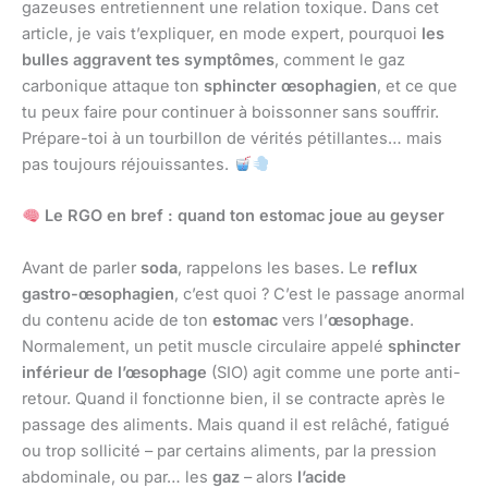
gazeuses entretiennent une relation toxique. Dans cet
article, je vais t’expliquer, en mode expert, pourquoi
les
bulles aggravent tes symptômes
, comment le gaz
carbonique attaque ton
sphincter œsophagien
, et ce que
tu peux faire pour continuer à boissonner sans souffrir.
Prépare-toi à un tourbillon de vérités pétillantes… mais
pas toujours réjouissantes.
Le RGO en bref : quand ton estomac joue au geyser
Avant de parler
soda
, rappelons les bases. Le
reflux
gastro-œsophagien
, c’est quoi ? C’est le passage anormal
du contenu acide de ton
estomac
vers l’
œsophage
.
Normalement, un petit muscle circulaire appelé
sphincter
inférieur de l’œsophage
(SIO) agit comme une porte anti-
retour. Quand il fonctionne bien, il se contracte après le
passage des aliments. Mais quand il est relâché, fatigué
ou trop sollicité – par certains aliments, par la pression
abdominale, ou par… les
gaz
– alors
l’acide