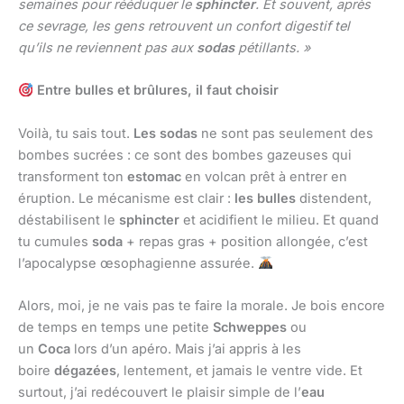
semaines pour rééduquer le
sphincter
. Et souvent, après
ce sevrage, les gens retrouvent un confort digestif tel
qu’ils ne reviennent pas aux
sodas
pétillants. »
Entre bulles et brûlures, il faut choisir
Voilà, tu sais tout.
Les sodas
ne sont pas seulement des
bombes sucrées : ce sont des bombes gazeuses qui
transforment ton
estomac
en volcan prêt à entrer en
éruption. Le mécanisme est clair :
les bulles
distendent,
déstabilisent le
sphincter
et acidifient le milieu. Et quand
tu cumules
soda
+ repas gras + position allongée, c’est
l’apocalypse œsophagienne assurée.
Alors, moi, je ne vais pas te faire la morale. Je bois encore
de temps en temps une petite
Schweppes
ou
un
Coca
lors d’un apéro. Mais j’ai appris à les
boire
dégazées
, lentement, et jamais le ventre vide. Et
surtout, j’ai redécouvert le plaisir simple de l’
eau