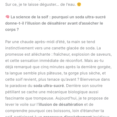
Sur ce, je te laisse déguster… de l’eau.
La science de la soif : pourquoi un soda ultra-sucré
donne-t-il l’illusion de désaltérer avant d’assécher le
corps ?
Par une chaude après-midi d’été, ta main se tend
instinctivement vers une canette glacée de soda. La
promesse est alléchante : fraîcheur, explosion de saveurs,
et cette sensation immédiate de réconfort. Mais as-tu
déjà remarqué que cinq minutes après la dernière gorgée,
ta langue semble plus pâteuse, ta gorge plus sèche, et
cette soif revient, plus tenace qu’avant ? Bienvenue dans
le paradoxe du
soda ultra-sucré
. Derrière son sourire
pétillant se cache une mécanique biologique aussi
fascinante que trompeuse. Aujourd’hui, je te propose de
lever le voile sur l’
illusion de désaltération
et de
comprendre pourquoi ces boissons, loin d’étancher ta
soif, participent à un
processus d’assèchement
insidieux.