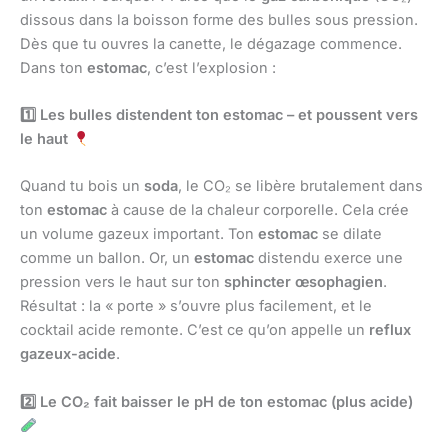
dissous dans la boisson forme des bulles sous pression.
Dès que tu ouvres la canette, le dégazage commence.
Dans ton
estomac
, c’est l’explosion :
1️
Les bulles distendent ton estomac – et poussent vers
le haut
Quand tu bois un
soda
, le CO₂ se libère brutalement dans
ton
estomac
à cause de la chaleur corporelle. Cela crée
un volume gazeux important. Ton
estomac
se dilate
comme un ballon. Or, un
estomac
distendu exerce une
pression vers le haut sur ton
sphincter œsophagien
.
Résultat : la « porte » s’ouvre plus facilement, et le
cocktail acide remonte. C’est ce qu’on appelle un
reflux
gazeux-acide
.
2️
Le CO₂ fait baisser le pH de ton estomac (plus acide)