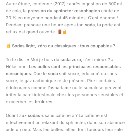
Autre étude, coréenne (2017) : après ingestion de 500 ml
de cola, la
pression du sphincter œsophagien
chute de
30 % en moyenne pendant 45 minutes. C’est énorme !
Pendant presque une heure après ton
soda
, ta porte anti-
reflux est grand ouverte.
Sodas light, zéro ou classiques : tous coupables ?
Tu te dis : « Moi je bois du
soda zero
, c’est mieux ? »
Hélas non.
Les bulles sont les principales responsables
mécaniques
. Que le
soda
soit sucré, édulcoré ou sans
sucre, le gaz carbonique reste présent. Pire : certains
édulcorants comme l’aspartame ou le sucralose peuvent
irriter la paroi intestinale chez les personnes sensibles et
exacerber les
brûlures
.
Quant aux
sodas
« sans caféine » ? La caféine est
effectivement un relaxant du sphincter, donc son absence
aide un peu. Mais les bulles, elles, font toujours leur sale