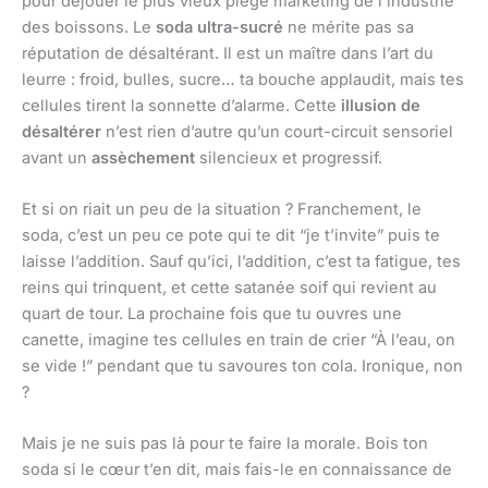
pour déjouer le plus vieux piège marketing de l’industrie
des boissons. Le
soda ultra-sucré
ne mérite pas sa
réputation de désaltérant. Il est un maître dans l’art du
leurre : froid, bulles, sucre… ta bouche applaudit, mais tes
cellules tirent la sonnette d’alarme. Cette
illusion de
désaltérer
n’est rien d’autre qu’un court-circuit sensoriel
avant un
assèchement
silencieux et progressif.
Et si on riait un peu de la situation ? Franchement, le
soda, c’est un peu ce pote qui te dit “je t’invite” puis te
laisse l’addition. Sauf qu’ici, l’addition, c’est ta fatigue, tes
reins qui trinquent, et cette satanée soif qui revient au
quart de tour. La prochaine fois que tu ouvres une
canette, imagine tes cellules en train de crier “À l’eau, on
se vide !” pendant que tu savoures ton cola. Ironique, non
?
Mais je ne suis pas là pour te faire la morale. Bois ton
soda si le cœur t’en dit, mais fais-le en connaissance de