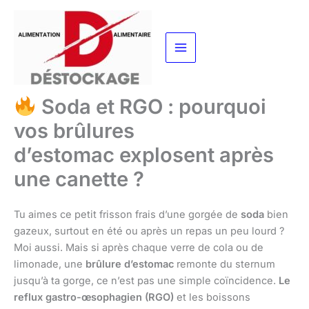
Aller
au
contenu
Soda et RGO : pourquoi
vos brûlures
d’estomac explosent après
une canette ?
Tu aimes ce petit frisson frais d’une gorgée de
soda
bien
gazeux, surtout en été ou après un repas un peu lourd ?
Moi aussi. Mais si après chaque verre de cola ou de
limonade, une
brûlure d’estomac
remonte du sternum
jusqu’à ta gorge, ce n’est pas une simple coïncidence.
Le
reflux gastro-œsophagien (RGO)
et les boissons