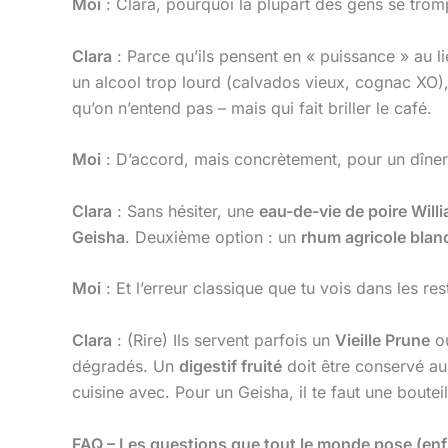
Moi
: Clara, pourquoi la plupart des gens se trom
Clara
: Parce qu’ils pensent en « puissance » au 
un alcool trop lourd (calvados vieux, cognac XO), l
qu’on n’entend pas – mais qui fait briller le café.
Moi
: D’accord, mais concrètement, pour un dîner
Clara
: Sans hésiter, une
eau-de-vie de poire Will
Geisha
. Deuxième option : un
rhum agricole blan
Moi
: Et l’erreur classique que tu vois dans les res
Clara
: (Rire) Ils servent parfois un
Vieille Prune
o
dégradés. Un
digestif fruité
doit être conservé au 
cuisine avec. Pour un Geisha, il te faut une boute
FAQ – Les questions que tout le monde pose (enfi