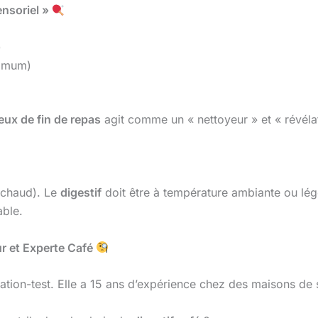
ensoriel »
)
ximum)
ueux de fin de repas
agit comme un « nettoyeur » et « révélat
 chaud). Le
digestif
doit être à température ambiante ou légè
able.
ur et Experte Café
ion-test. Elle a 15 ans d’expérience chez des maisons de s