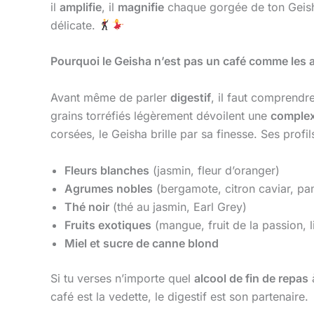
il
amplifie
, il
magnifie
chaque gorgée de ton Geisha
délicate.
Pourquoi le Geisha n’est pas un café comme les 
Avant même de parler
digestif
, il faut comprendr
grains torréfiés légèrement dévoilent une
complex
corsées, le Geisha brille par sa finesse. Ses profil
Fleurs blanches
(jasmin, fleur d’oranger)
Agrumes nobles
(bergamote, citron caviar, p
Thé noir
(thé au jasmin, Earl Grey)
Fruits exotiques
(mangue, fruit de la passion, li
Miel et sucre de canne blond
Si tu verses n’importe quel
alcool de fin de repas
à
café est la vedette, le digestif est son partenaire.