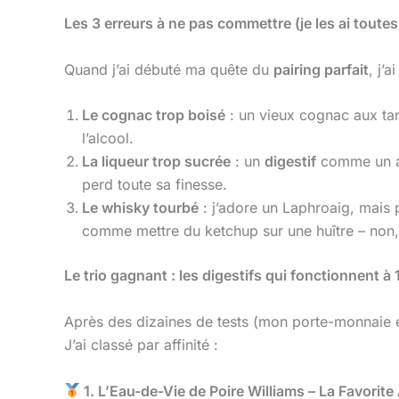
Les 3 erreurs à ne pas commettre (je les ai toutes
Quand j’ai débuté ma quête du
pairing parfait
, j’
Le cognac trop boisé
: un vieux cognac aux tani
l’alcool.
La liqueur trop sucrée
: un
digestif
comme un am
perd toute sa finesse.
Le whisky tourbé
: j’adore un Laphroaig, mais 
comme mettre du ketchup sur une huître – non,
Le trio gagnant : les digestifs qui fonctionnent 
Après des dizaines de tests (mon porte-monnaie e
J’ai classé par affinité :
1. L’Eau-de-Vie de Poire Williams – La Favorit