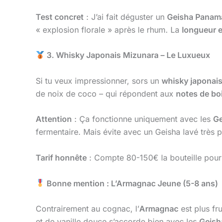
Test concret
: J’ai fait déguster un
Geisha Panam
« explosion florale » après le rhum. La
longueur 
3. Whisky Japonais Mizunara – Le Luxueux
Si tu veux impressionner, sors un
whisky japonai
de noix de coco – qui répondent aux
notes de bo
Attention
: Ça fonctionne uniquement avec les
Ge
fermentaire. Mais évite avec un Geisha lavé très pr
Tarif honnête
: Compte 80-150€ la bouteille pour
Bonne mention : L’Armagnac Jeune (5-8 ans)
Contrairement au cognac, l’
Armagnac
est plus fr
et de vanille douce s’accorde bien avec les
Geish