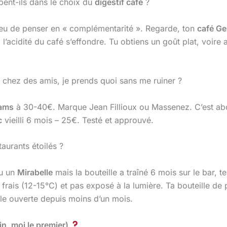
pent-ils dans le choix du
digestif café
?
lieu de penser en « complémentarité ». Regarde, ton
café Ge
’acidité du café s’effondre. Tu obtiens un goût plat, voire a
 chez des amis, je prends quoi sans me ruiner ?
iams
à 30-40€. Marque Jean Fillioux ou Massenez. C’est ab
c
vieilli 6 mois – 25€. Testé et approuvé.
taurants étoilés ?
u un
Mirabelle
mais la bouteille a traîné 6 mois sur le bar, 
frais (12-15°C) et pas exposé à la lumière. Ta bouteille de 
ille ouverte depuis moins d’un mois.
n, moi le premier)