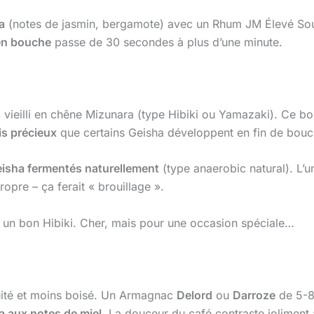
a
(notes de jasmin, bergamote) avec un Rhum JM Élevé Sous
en bouche
passe de 30 secondes à plus d’une minute.
s
vieilli en chêne Mizunara (type Hibiki ou Yamazaki). Ce boi
is précieux
que certains Geisha développent en fin de bouc
isha fermentés naturellement
(type anaerobic natural). L’
opre – ça ferait « brouillage ».
 un bon Hibiki. Cher, mais pour une occasion spéciale…
uité et moins boisé. Un Armagnac
Delord
ou
Darroze
de 5-8 
a aux notes de miel
. La douceur du café contraste joliment a