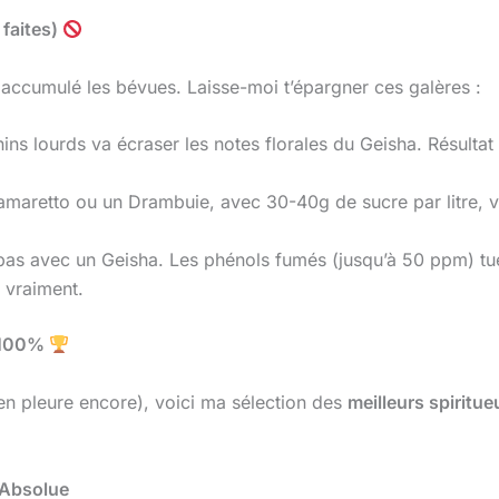
 faites)
ai accumulé les bévues. Laisse-moi t’épargner ces galères :
ns lourds va écraser les notes florales du Geisha. Résultat :
aretto ou un Drambuie, avec 30-40g de sucre par litre, va
pas avec un Geisha. Les phénols fumés (jusqu’à 50 ppm) tuen
 vraiment.
à 100%
n pleure encore), voici ma sélection des
meilleurs spiritue
e Absolue