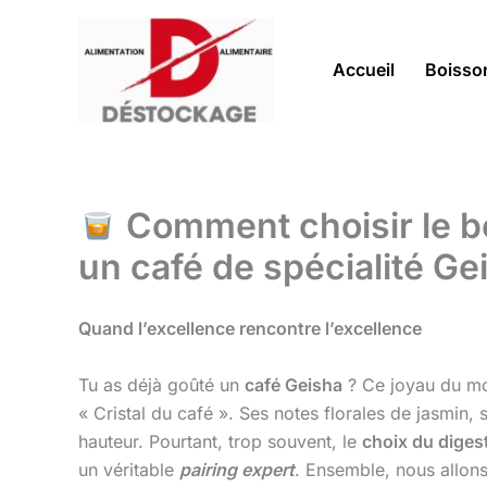
Aller
au
contenu
Accueil
Boisso
Comment choisir le bo
un café de spécialité G
Quand l’excellence rencontre l’excellence
Tu as déjà goûté un
café Geisha
? Ce joyau du m
« Cristal du café ». Ses notes florales de jasmi
hauteur. Pourtant, trop souvent, le
choix du digest
un véritable
pairing expert
. Ensemble, nous allon