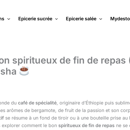
ns
Epicerie sucrée
Epicerie salée
Mydesto
n spiritueux de fin de repas 
eisha
onde du
café de spécialité
, originaire d’Éthiopie puis sub
n, ses arômes de bergamote, de fruit de la passion et son c
if
se résume à un fond de tiroir ou à une bouteille prise au
s explorer comment le bon
spiritueux de fin de repas
ne se 