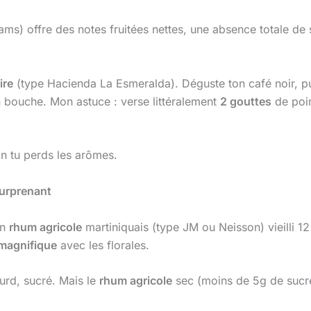
ams) offre des notes fruitées nettes, une absence totale d
ire
(type Hacienda La Esmeralda). Déguste ton café noir, pu
en bouche. Mon astuce : verse littéralement
2 gouttes
de poir
on tu perds les arômes.
Surprenant
un
rhum agricole
martiniquais (type JM ou Neisson) vieilli 1
magnifique
avec les florales.
ourd, sucré. Mais le
rhum agricole
sec (moins de 5g de sucre