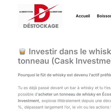
Aller
au
contenu
Accueil
Boisso
Investir dans le whis
tonneau (Cask Investme
Pourquoi le fût de whisky est devenu l’actif préf
Tu es déjà passé devant un bar à whisky et tu t’es 
possible d’
acheter un tonneau de whisky en Éco
Investment
, explose littéralement depuis une déc
%, dépassant largement l’or, le vin ou les actions