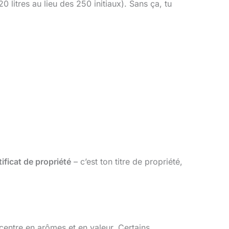
litres au lieu des 250 initiaux). Sans ça, tu
tificat de propriété
– c’est ton titre de propriété,
entre en arômes et en valeur. Certains