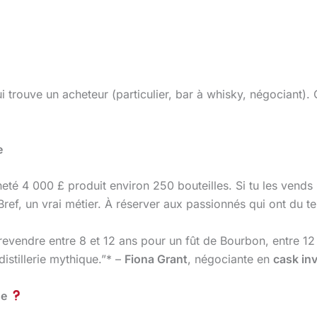
qui trouve un acheteur (particulier, bar à whisky, négociant
e
heté 4 000 £ produit environ 250 bouteilles. Si tu les vends 
Bref, un vrai métier. À réserver aux passionnés qui ont du t
revendre entre 8 et 12 ans pour un fût de Bourbon, entre 12 
distillerie mythique.”* –
Fiona Grant
, négociante en
cask in
se