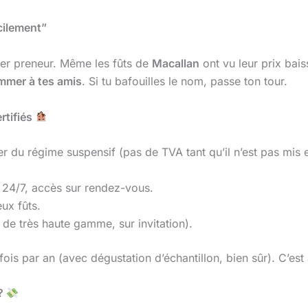
cilement”
uver preneur. Même les fûts de
Macallan
ont vu leur prix bai
ommer à tes amis
. Si tu bafouilles le nom, passe ton tour.
rtifiés
r du régime suspensif (pas de TVA tant qu’il n’est pas mis en
 24/7, accès sur rendez-vous.
ux fûts.
 de très haute gamme, sur invitation).
ois par an (avec dégustation d’échantillon, bien sûr). C’est à
 ?