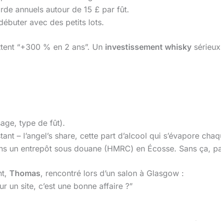
rde annuels autour de 15 £ par fût.
débuter avec des petits lots.
mettent “+300 % en 2 ans”. Un
investissement whisky
sérieux
sage, type de fût).
ant – l’angel’s share, cette part d’alcool qui s’évapore cha
dans un entrepôt sous douane (HMRC) en Écosse. Sans ça, p
nt,
Thomas
, rencontré lors d’un salon à Glasgow :
ur un site, c’est une bonne affaire ?”