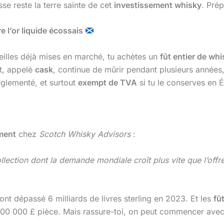
sse reste la terre sainte de cet
investissement whisky
. Prép
 l’or liquide écossais
teilles déjà mises en marché, tu achètes un
fût entier de wh
ût, appelé
cask
, continue de mûrir pendant plusieurs années
réglementé, et surtout
exempt de TVA
si tu le conserves en 
ment
chez
Scotch Whisky Advisors
:
llection dont la demande mondiale croît plus vite que l’offre
ont dépassé 6 milliards de livres sterling en 2023. Et les
fû
 200 000 £ pièce. Mais rassure-toi, on peut commencer ave