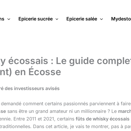
ns
Epicerie sucrée
Epicerie salée
Mydesto
ky écossais : Le guide comple
nt) en Écosse
éré des investisseurs avisés
demandé comment certains passionnés parviennent à faire fruc
sse
sans être un grand amateur ni un millionnaire ? Le
march
ennie. Entre 2011 et 2021, certains
fûts de whisky écossais
 traditionnelles. Dans cet article, je vais te montrer, pas à