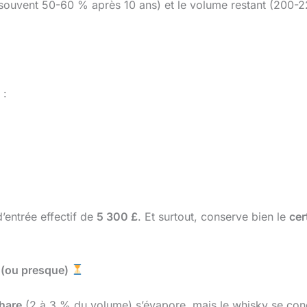
souvent 50-60 % après 10 ans) et le volume restant (200-220 
 :
d’entrée effectif de
5 300 £
. Et surtout, conserve bien le
cer
re (ou presque)
share
(2 à 3 % du volume) s’évapore, mais le whisky se conc