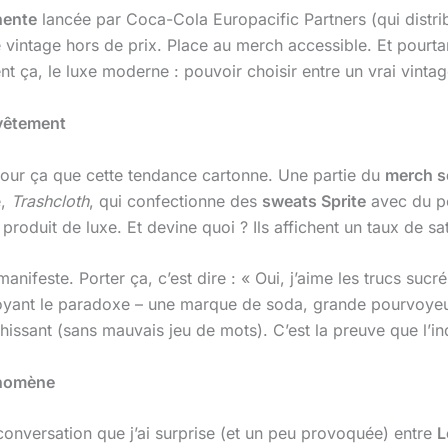
nente
lancée par Coca-Cola Europacific Partners (qui distri
e vintage hors de prix. Place au merch accessible. Et pourtant
nt ça, le luxe moderne : pouvoir choisir entre un vrai vinta
 vêtement
 pour ça que cette tendance cartonne. Une partie du
merch s
e,
Trashcloth
, qui confectionne des
sweats Sprite
avec du po
oduit de luxe. Et devine quoi ? Ils affichent un taux de sa
manifeste. Porter ça, c’est dire : « Oui, j’aime les trucs suc
n voyant le paradoxe – une marque de soda, grande pourvoye
chissant (sans mauvais jeu de mots). C’est la preuve que l’
énomène
conversation que j’ai surprise (et un peu provoquée) entre
L