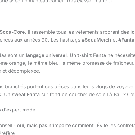
porté avec un manteau camel. Très classe, ma foi.)
Soda-Core
. Il rassemble tous les vêtements arborant des
l
érences aux années 90. Les hashtags
#SodaMerch
et
#Fanta
das sont un
langage universel
. Un
t-shirt Fanta
ne nécessite
même orange, le même bleu, la même promesse de fraîcheur.
e et décomplexée.
lus branchés portent ces pièces dans leurs vlogs de voyage
s. Un
sweat Fanta
sur fond de coucher de soleil à Bali ? C’
is d’expert mode
onseil :
oui, mais pas n’importe comment
. Évite les contre
Préfère :