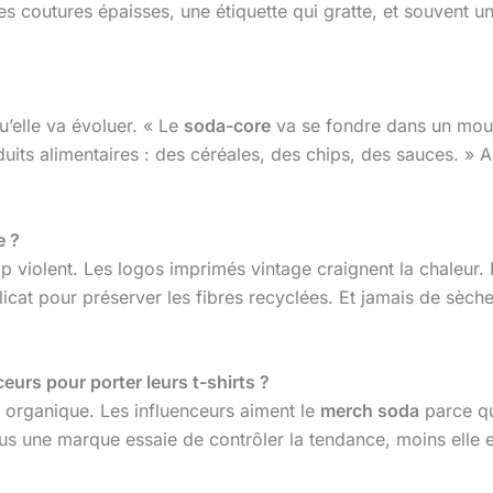
 coutures épaisses, une étiquette qui gratte, et souvent un
’elle va évoluer. « Le
soda-core
va se fondre dans un mouv
uits alimentaires : des céréales, des chips, des sauces. » A
e ?
 violent. Les logos imprimés vintage craignent la chaleur. Po
élicat pour préserver les fibres recyclées. Et jamais de sèch
eurs pour porter leurs t-shirts ?
t organique. Les influenceurs aiment le
merch soda
parce qu
 une marque essaie de contrôler la tendance, moins elle es