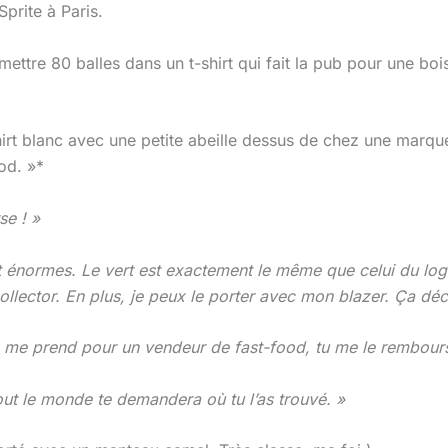
prite à Paris.
mettre 80 balles dans un t-shirt qui fait la pub pour une b
irt blanc avec une petite abeille dessus de chez une marque
od. »*
se ! »
t énormes. Le vert est exactement le même que celui du logo S
 collector. En plus, je peux le porter avec mon blazer. Ça dé
on me prend pour un vendeur de fast-food, tu me le rembour
tout le monde te demandera où tu l’as trouvé. »