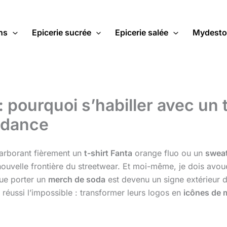
ns
Epicerie sucrée
Epicerie salée
Mydesto
: pourquoi s’habiller avec un 
ndance
 arborant fièrement un
t-shirt Fanta
orange fluo ou un
sweat
nouvelle frontière du streetwear. Et moi-même, je dois avou
que porter un
merch de soda
est devenu un signe extérieur de
éussi l’impossible : transformer leurs logos en
icônes de