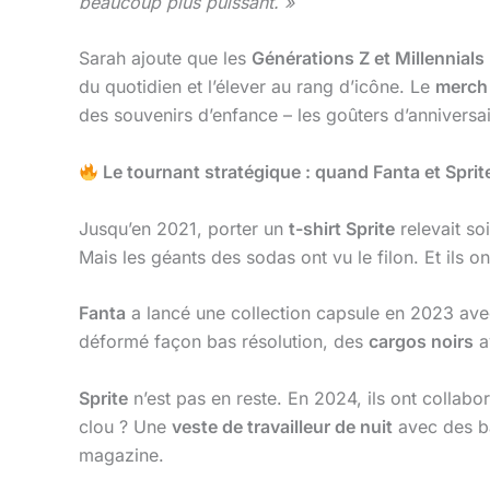
beaucoup plus puissant. »
Sarah ajoute que les
Générations Z et Millennials
du quotidien et l’élever au rang d’icône. Le
merch
des souvenirs d’enfance – les goûters d’anniversair
Le tournant stratégique : quand Fanta et Sprite
Jusqu’en 2021, porter un
t-shirt Sprite
relevait so
Mais les géants des sodas ont vu le filon. Et ils o
Fanta
a lancé une collection capsule en 2023 av
déformé façon bas résolution, des
cargos noirs
a
Sprite
n’est pas en reste. En 2024, ils ont collab
clou ? Une
veste de travailleur de nuit
avec des ba
magazine.