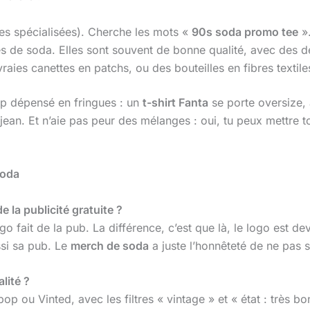
ries spécialisées). Cherche les mots «
90s soda promo tee
»
 de soda. Elles sont souvent de bonne qualité, avec des de
aies canettes en patchs, ou des bouteilles en fibres textile
op dépensé en fringues : un
t-shirt Fanta
se porte oversize, 
jean. Et n’aie pas peur des mélanges : oui, tu peux mettre 
soda
e la publicité gratuite ?
ogo fait de la pub. La différence, c’est que là, le logo est
ssi sa pub. Le
merch de soda
a juste l’honnêteté de ne pas 
lité ?
 ou Vinted, avec les filtres « vintage » et « état : très bo