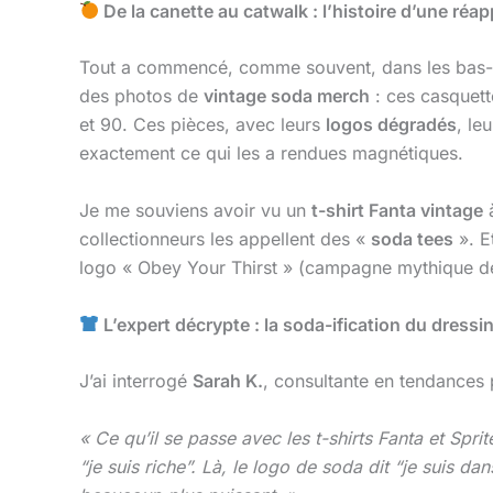
De la canette au catwalk : l’histoire d’une réap
Tout a commencé, comme souvent, dans les bas-f
des photos de
vintage soda merch
: ces casquett
et 90. Ces pièces, avec leurs
logos dégradés
, le
exactement ce qui les a rendues magnétiques.
Je me souviens avoir vu un
t-shirt Fanta vintage
à
collectionneurs les appellent des «
soda tees
». E
logo « Obey Your Thirst » (campagne mythique des
L’expert décrypte : la soda-ification du dress
J’ai interrogé
Sarah K.
, consultante en tendances 
« Ce qu’il se passe avec les t-shirts Fanta et Spr
“je suis riche”. Là, le logo de soda dit “je suis dan