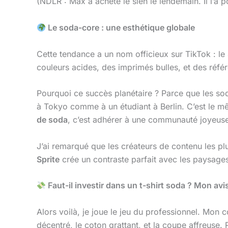
(NDLR : Max a acheté le sien le lendemain. Il l’a 
Le soda-core : une esthétique globale
Cette tendance a un nom officieux sur TikTok : le
couleurs acides, des imprimés bulles, et des réf
Pourquoi ce succès planétaire ? Parce que les so
à Tokyo comme à un étudiant à Berlin. C’est le 
de soda
, c’est adhérer à une communauté joyeus
J’ai remarqué que les créateurs de contenu les p
Sprite
crée un contraste parfait avec les paysage
Faut-il investir dans un t-shirt soda ? Mon av
Alors voilà, je joue le jeu du professionnel. Mon c
décentré, le coton grattant, et la coupe affreuse. 