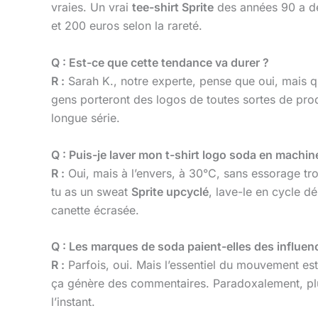
vraies. Un vrai
tee-shirt Sprite
des années 90 a des
et 200 euros selon la rareté.
Q : Est-ce que cette tendance va durer ?
R :
Sarah K., notre experte, pense que oui, mais qu
gens porteront des logos de toutes sortes de prod
longue série.
Q : Puis-je laver mon t-shirt logo soda en machin
R :
Oui, mais à l’envers, à 30°C, sans essorage trop
tu as un sweat
Sprite upcyclé
, lave-le en cycle d
canette écrasée.
Q : Les marques de soda paient-elles des influenc
R :
Parfois, oui. Mais l’essentiel du mouvement es
ça génère des commentaires. Paradoxalement, plus
l’instant.