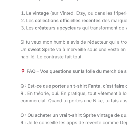
Le
vintage
(sur Vinted, Etsy, ou dans les fripe
Les
collections officielles récentes
des marques
Les
créateurs upcycleurs
qui transforment de vr
Si tu veux mon humble avis de rédacteur qui a tr
Un
sweat Sprite
va à merveille sous une veste en 
habillé. Le contraste fait tout.
FAQ – Vos questions sur la folie du merch de 
Q : Est-ce que porter un t-shirt Fanta, c’est faire d
R :
En théorie, oui. En pratique, tout vêtement à l
commercial. Quand tu portes une Nike, tu fais au
Q : Où acheter un vrai t-shirt Sprite vintage de qua
R :
Je te conseille les apps de revente comme Depop