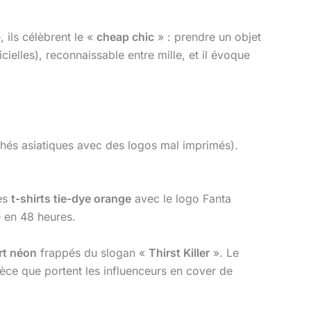
 ils célèbrent le «
cheap chic
» : prendre un objet
icielles), reconnaissable entre mille, et il évoque
rchés asiatiques avec des logos mal imprimés).
Des
t-shirts tie-dye orange
avec le logo Fanta
é en 48 heures.
rt néon
frappés du slogan «
Thirst Killer
». Le
èce que portent les influenceurs en cover de