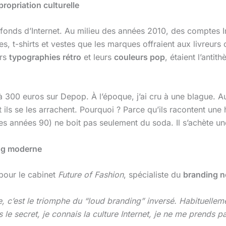
propriation culturelle
onds d’Internet. Au milieu des années 2010, des comptes 
es, t-shirts et vestes que les marques offraient aux livreu
urs
typographies rétro
et leurs
couleurs pop
, étaient l’anti
 300 euros sur Depop. À l’époque, j’ai cru à une blague. Auj
t ils se les arrachent. Pourquoi ? Parce qu’ils racontent une 
 années 90) ne boit pas seulement du soda. Il s’achète un
ing moderne
pour le cabinet
Future of Fashion
, spécialiste du
branding n
ite, c’est le triomphe du “loud branding” inversé. Habituell
s le secret, je connais la culture Internet, je ne me prends pas