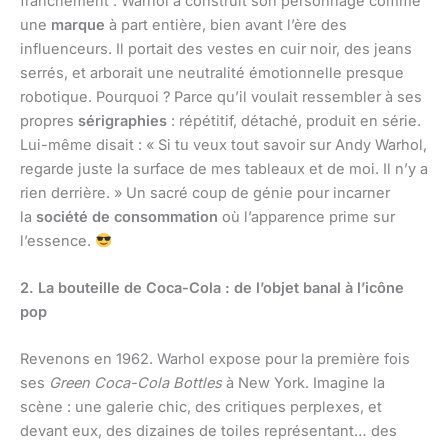
franchement : Warhol a construit son personnage comme
une
marque
à part entière, bien avant l’ère des
influenceurs. Il portait des vestes en cuir noir, des jeans
serrés, et arborait une neutralité émotionnelle presque
robotique. Pourquoi ? Parce qu’il voulait ressembler à ses
propres
sérigraphies
: répétitif, détaché, produit en série.
Lui-même disait : « Si tu veux tout savoir sur Andy Warhol,
regarde juste la surface de mes tableaux et de moi. Il n’y a
rien derrière. » Un sacré coup de génie pour incarner
la
société de consommation
où l’apparence prime sur
l’essence.
2. La bouteille de Coca-Cola : de l’objet banal à l’icône
pop
Revenons en 1962. Warhol expose pour la première fois
ses
Green Coca-Cola Bottles
à New York. Imagine la
scène : une galerie chic, des critiques perplexes, et
devant eux, des dizaines de toiles représentant… des