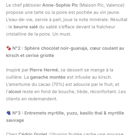
Le chef pâtissier
Anne-Sophie Pic
(Maison Pic, Valence)
propose une tarte où la poire est pochée au vin jaune.
L’eau-de-vie, servie à part, joue la note minérale. Résultat
: le
beurre salé
du sablé s’efface devant la fraîcheur
cristalline de la poire. Un must.
N°2 : Sphère chocolat noir-guanaja, cœur coulant au
kirsch et cerise griotte
Inspiré par
Pierre Hermé
, ce dessert se mange à la
cuillère. La
ganache montée
est infusée au kirsch.
L’amertume du cacao (70%) est adoucie par le fruit, et
l’
alcool
reste en fond de bouche, tiède, réconfortant. Les
clients en redemandent.
N°3 : Entremets myrtille, yuzu, basilic thaï & myrtille
sauvage
Chez
Cédric Grolet
, l’illusion fruitée cache une mousse