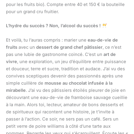
pour les fruits bio). Compte entre 40 et 150 € la bouteille
pour un grand cru fruitier.
L’hydre du succès ? Non, l’alcool du succès !
Et voilà, tu l’auras compris : marier une
eau-de-vie de
fruits
avec un
dessert de grand chef pâtissier
, ce n’est
pas une lubie de gastronome coincé. C’est un
art de
vivre
, une exploration, un jeu d’équilibre entre puissance
et douceur, terre et sucre, tradition et audace. J’ai vu des
convives sceptiques devenir des passionnés après une
simple cuillère de
mousse au chocolat infusée à la
mirabelle
. J’ai vu des pâtissiers étoilés pleurer de joie en
découvrant une eau-de-vie de framboise sauvage cueillie
à la main. Alors toi, lecteur, amateur de bons desserts et
de spiritueux qui racontent une histoire, je t’invite à
passer à l’action. Ce soir, ne sers pas un café. Sers un
petit verre de poire williams à côté d’une tarte aux
pommes. Regarde les yeux qui s’écarquillent. Écoute les «