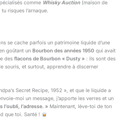
es spécialisés comme
Whisky Auction
(maison de
tu risques l’arnaque.
ons se cache parfois un patrimoine liquide d’une
r en goûtant un
Bourbon des années 1950
qui avait
ie des
flacons de Bourbon « Dusty »
: ils sont des
de souris, et surtout, apprendre à discerner
ndpa’s Secret Recipe, 1952 », et que le liquide a
nvoie-moi un message, j’apporte les verres et un
 l’oubli, l’adresse. »
Maintenant, lève-toi de ton
nd que toi. Santé !