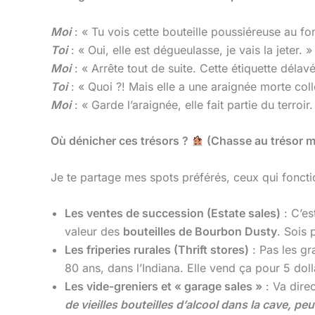
Moi
: « Tu vois cette bouteille poussiéreuse au fo
Toi
: « Oui, elle est dégueulasse, je vais la jeter. »
Moi
: « Arrête tout de suite. Cette étiquette délav
Toi
: « Quoi ?! Mais elle a une araignée morte coll
Moi
: « Garde l’araignée, elle fait partie du terroir.
Où dénicher ces trésors ?
(Chasse au trésor m
Je te partage mes spots préférés, ceux qui fonct
Les ventes de succession (Estate sales)
: C’es
valeur des
bouteilles de Bourbon Dusty
. Sois 
Les friperies rurales (Thrift stores)
: Pas les gr
80 ans, dans l’Indiana. Elle vend ça pour 5 doll
Les vide-greniers et « garage sales »
: Va dire
de vieilles bouteilles d’alcool dans la cave, pe