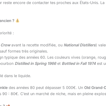
ur reste encore de contacter tes proches aux États-Unis. La
 ancien ?
riorité :
 Crow
avant la recette modifiée, ou
National Distillers
) val
auf formes très originales.
gn typique des années 60. Les couleurs vives (orange, rouge,
bourbon
Distilled in Spring 1966
et
Bottled in Fall 1974
est u
lé dans le liquide.
nkle
des années 80 peut dépasser 5 000€. Un
Old Grand-
90 : 80€. C’est un marché de niche, mais en pleine explos