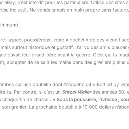
ur eBay, c’est interdit pour les particuliers. Utilise des sit
tise incluse). Ne vends jamais en main propre sans facture, 
minimum)
ère l’aspect poussiéreux, voire « déchet » de ces vieux flac
ais surtout historique et gustatif. J’ai vu des amis pleure
ue buvait leur grand-père avant la guerre. C’est ça, la mag
ent, accepter de se salir les mains dans des greniers pleins 
ombes sur une bouteille dont l’étiquette dit « Bottled by Gra
e-la. Par contre, si c’est un
Stitzel-Weller
des années 60, e
 à chaque fin de chasse :
« Sous la poussière, l’ivresse ; sous
r son grenier. La prochaine bouteille à 10 000 dollars n’atte