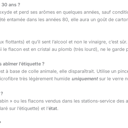
a 30 ans ?
’oxyde et perd ses arômes en quelques années, sauf conditio
jà été entamée dans les années 80, elle aura un goût de cart
 flottants) et qu’il sent l’alcool et non le vinaigre, c’est sû
Si le flacon est en cristal au plomb (très lourd), ne le gard
 abîmer l’étiquette ?
le est à base de colle animale, elle disparaîtrait. Utilise un 
microfibre très légèrement humide
uniquement
sur le verre n
 ?
in » ou les flacons vendus dans les stations-service des 
aré sur l’étiquette) et l’
état
.
?