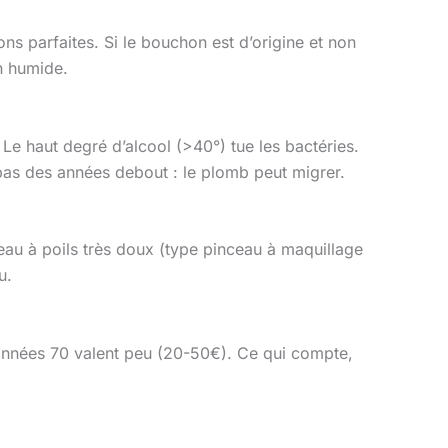
ns parfaites. Si le bouchon est d’origine et non
on humide.
r. Le haut degré d’alcool (>40°) tue les bactéries.
e pas des années debout : le plomb peut migrer.
pinceau à poils très doux (type pinceau à maquillage
u.
années 70 valent peu (20-50€). Ce qui compte,