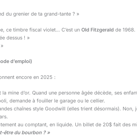
nd du grenier de ta grand-tante ? »
ée, ce timbre fiscal violet… C’est un
Old Fitzgerald
de 1968. S
ée dessus ! »
 »
ode d’emploi)
ionnent encore en 2025 :
t la mine d’or. Quand une personne âgée décède, ses enfan
poli, demande à fouiller le garage ou le cellier.
andes chaînes style Goodwill (elles trient désormais). Non, j
ars.
ctement au comptant, en liquide. Un billet de 20$ fait des 
ut-être du bourbon ? »