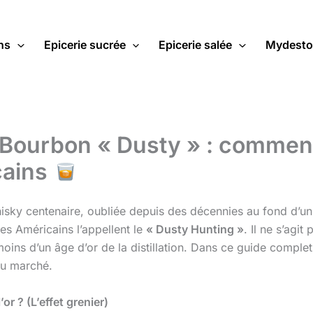
ns
Epicerie sucrée
Epicerie salée
Mydesto
 Bourbon « Dusty » : commen
cains
hisky centenaire, oubliée depuis des décennies au fond d’u
les Américains l’appellent le
« Dusty Hunting »
. Il ne s’agit
oins d’un âge d’or de la distillation. Dans ce guide complet, 
du marché.
or ? (L’effet grenier)