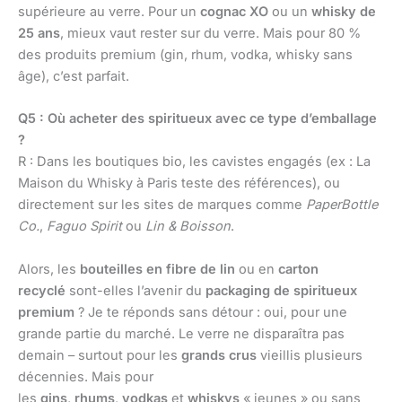
supérieure au verre. Pour un
cognac XO
ou un
whisky de
25 ans
, mieux vaut rester sur du verre. Mais pour 80 %
des produits premium (gin, rhum, vodka, whisky sans
âge), c’est parfait.
Q5 : Où acheter des spiritueux avec ce type d’emballage
?
R : Dans les boutiques bio, les cavistes engagés (ex : La
Maison du Whisky à Paris teste des références), ou
directement sur les sites de marques comme
PaperBottle
Co.
,
Faguo Spirit
ou
Lin & Boisson
.
Alors, les
bouteilles en fibre de lin
ou en
carton
recyclé
sont-elles l’avenir du
packaging de spiritueux
premium
? Je te réponds sans détour : oui, pour une
grande partie du marché. Le verre ne disparaîtra pas
demain – surtout pour les
grands crus
vieillis plusieurs
décennies. Mais pour
les
gins
,
rhums
,
vodkas
et
whiskys
« jeunes » ou sans