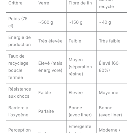
Critère
Verre
Fibre de lin
recyclé
Poids (75
~500 g
~150 g
~40 g
cl)
Énergie de
Très élevée
Faible
Très faible
production
Taux de
Moyen
recyclage
Élevé (mais
Élevé (60-
(séparation
boucle
énergivore)
80%)
résine)
fermée
Résistance
Faible
Élevée
Moyenne
aux chocs
Barrière à
Bonne
Bonne
Parfaite
l’oxygène
(avec liner)
(avec liner)
Émergente
Perception
Moderne /