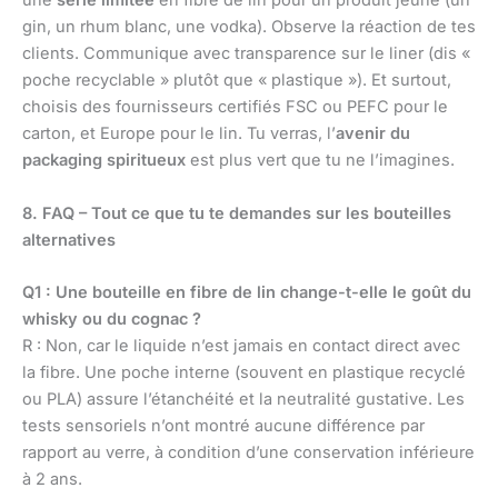
une
série limitée
en fibre de lin pour un produit jeune (un
gin, un rhum blanc, une vodka). Observe la réaction de tes
clients. Communique avec transparence sur le liner (dis «
poche recyclable » plutôt que « plastique »). Et surtout,
choisis des fournisseurs certifiés FSC ou PEFC pour le
carton, et Europe pour le lin. Tu verras, l’
avenir du
packaging spiritueux
est plus vert que tu ne l’imagines.
8. FAQ – Tout ce que tu te demandes sur les bouteilles
alternatives
Q1 : Une bouteille en fibre de lin change-t-elle le goût du
whisky ou du cognac ?
R : Non, car le liquide n’est jamais en contact direct avec
la fibre. Une poche interne (souvent en plastique recyclé
ou PLA) assure l’étanchéité et la neutralité gustative. Les
tests sensoriels n’ont montré aucune différence par
rapport au verre, à condition d’une conservation inférieure
à 2 ans.