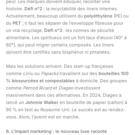
peur. Les marques doivent éduquer, raconter une
histoire.
Défi n°2
: la recyclabilité des liners internes.
Actuellement, beaucoup utilisent du
polyéthylène
(PE) ou
du
PET
; il faut les séparer de l’enveloppe fibreuse pour
un vrai recyclage.
Défi n°3
: les normes de sécurité
alimentaire. Les spiritueux ont un fort taux d’alcool (40° à
60°), qui peut migrer certains composés. Les liners
doivent être certifiés sans bisphénol ni phtalates.
Mais les solutions arrivent. Des start-up françaises
comme
Liniu
ou
Papacks
travaillent sur des
bouteilles 100
% biosourcées et compostables
à domicile. Des groupes
comme
Pernod Ricard
et
Diageo
investissent
massivement dans ces alternatives. En 2024, Diageo a
lancé un
Johnnie Walker
en bouteille de papier (carton) à
90 % en test au Royaume-Uni. Le succès est au rendez-
vous. Alors, l’avenir est en marche.
6. L’impact marketing : le nouveau luxe raconté