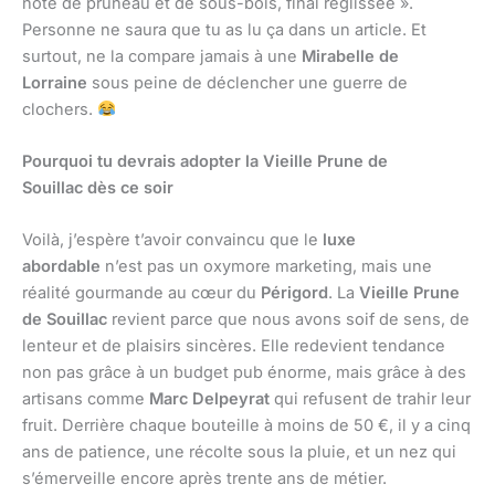
note de pruneau et de sous-bois, final réglissée ».
Personne ne saura que tu as lu ça dans un article. Et
surtout, ne la compare jamais à une
Mirabelle de
Lorraine
sous peine de déclencher une guerre de
clochers.
Pourquoi tu devrais adopter la Vieille Prune de
Souillac dès ce soir
Voilà, j’espère t’avoir convaincu que le
luxe
abordable
n’est pas un oxymore marketing, mais une
réalité gourmande au cœur du
Périgord
. La
Vieille Prune
de Souillac
revient parce que nous avons soif de sens, de
lenteur et de plaisirs sincères. Elle redevient tendance
non pas grâce à un budget pub énorme, mais grâce à des
artisans comme
Marc Delpeyrat
qui refusent de trahir leur
fruit. Derrière chaque bouteille à moins de 50 €, il y a cinq
ans de patience, une récolte sous la pluie, et un nez qui
s’émerveille encore après trente ans de métier.