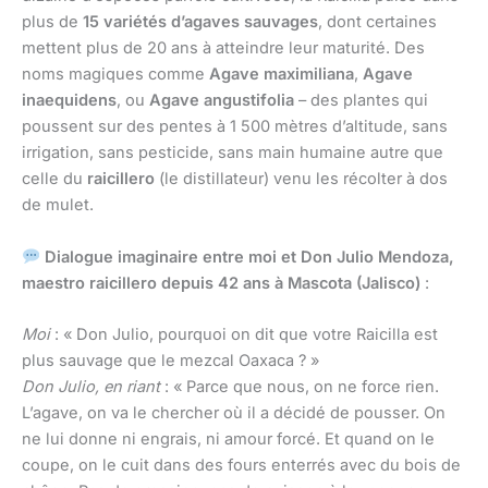
plus de
15 variétés d’agaves sauvages
, dont certaines
mettent plus de 20 ans à atteindre leur maturité. Des
noms magiques comme
Agave maximiliana
,
Agave
inaequidens
, ou
Agave angustifolia
– des plantes qui
poussent sur des pentes à 1 500 mètres d’altitude, sans
irrigation, sans pesticide, sans main humaine autre que
celle du
raicillero
(le distillateur) venu les récolter à dos
de mulet.
Dialogue imaginaire entre moi et Don Julio Mendoza,
maestro raicillero depuis 42 ans à Mascota (Jalisco)
:
Moi
: « Don Julio, pourquoi on dit que votre Raicilla est
plus sauvage que le mezcal Oaxaca ? »
Don Julio, en riant
: « Parce que nous, on ne force rien.
L’agave, on va le chercher où il a décidé de pousser. On
ne lui donne ni engrais, ni amour forcé. Et quand on le
coupe, on le cuit dans des fours enterrés avec du bois de