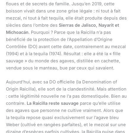
floues et de secrets de famille. Jusqu’en 2019, cette
boisson vivait dans une zone grise légale : ni tout à fait
mezcal, ni tout à fait tequila, elle était produite depuis des
siècles dans l’ombre des
Sierras de Jalisco, Nayarit et
Michoacán
. Pourquoi ? Parce que la Raicilla n’a pas
bénéficié de la protection de l’Appellation d’Origine
Contrôlée (DO) avant cette date, contrairement au mezcal
(1994) et à la tequila (1974). Résultat : elle a été la « fille
sauvage » du monde des agaves, distillée en cachette,
vendue sous le manteau, bue par ceux qui savaient.
Aujourd’hui, avec sa DO officielle (la Denomination of
Origin Raicilla), elle sort de la clandestinité. Mais attention
: cette légitimité nouvelle ne l’a pas domestiquée. Bien au
contraire.
La Raicilla reste sauvage
parce qu’elle utilise
des agaves que personne ne cultive vraiment. Alors que
la tequila repose quasi exclusivement sur l’agave bleu
Weber (cultivé en rangées parfaites), et le mezcal sur une
dizaine d’espèces parfois cultivées, la Raicilla puise dans