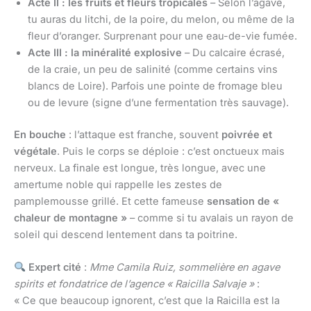
Acte II : les fruits et fleurs tropicales
– Selon l’agave,
tu auras du litchi, de la poire, du melon, ou même de la
fleur d’oranger. Surprenant pour une eau-de-vie fumée.
Acte III : la minéralité explosive
– Du calcaire écrasé,
de la craie, un peu de salinité (comme certains vins
blancs de Loire). Parfois une pointe de fromage bleu
ou de levure (signe d’une fermentation très sauvage).
En bouche
: l’attaque est franche, souvent
poivrée et
végétale
. Puis le corps se déploie : c’est onctueux mais
nerveux. La finale est longue, très longue, avec une
amertume noble qui rappelle les zestes de
pamplemousse grillé. Et cette fameuse
sensation de «
chaleur de montagne »
– comme si tu avalais un rayon de
soleil qui descend lentement dans ta poitrine.
Expert cité
:
Mme Camila Ruiz, sommelière en agave
spirits et fondatrice de l’agence « Raicilla Salvaje »
:
« Ce que beaucoup ignorent, c’est que la Raicilla est la