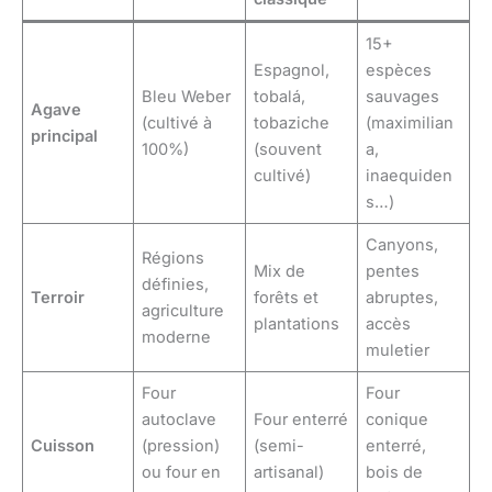
15+
Espagnol,
espèces
Bleu Weber
tobalá,
sauvages
Agave
(cultivé à
tobaziche
(maximilian
principal
100%)
(souvent
a,
cultivé)
inaequiden
s…)
Canyons,
Régions
Mix de
pentes
définies,
Terroir
forêts et
abruptes,
agriculture
plantations
accès
moderne
muletier
Four
Four
autoclave
Four enterré
conique
Cuisson
(pression)
(semi-
enterré,
ou four en
artisanal)
bois de