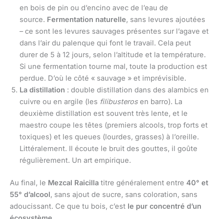
en bois de pin ou d’encino avec de l’eau de
source.
Fermentation naturelle
, sans levures ajoutées
– ce sont les levures sauvages présentes sur l’agave et
dans l’air du palenque qui font le travail. Cela peut
durer de 5 à 12 jours, selon l’altitude et la température.
Si une fermentation tourne mal, toute la production est
perdue. D’où le côté « sauvage » et imprévisible.
La distillation
: double distillation dans des alambics en
cuivre ou en argile (les
filibusteros
en barro). La
deuxième distillation est souvent très lente, et le
maestro coupe les têtes (premiers alcools, trop forts et
toxiques) et les queues (lourdes, grasses) à l’oreille.
Littéralement. Il écoute le bruit des gouttes, il goûte
régulièrement. Un art empirique.
Au final, le
Mezcal Raicilla
titre généralement entre
40° et
55° d’alcool
, sans ajout de sucre, sans coloration, sans
adoucissant. Ce que tu bois, c’est
le pur concentré d’un
écosystème
.