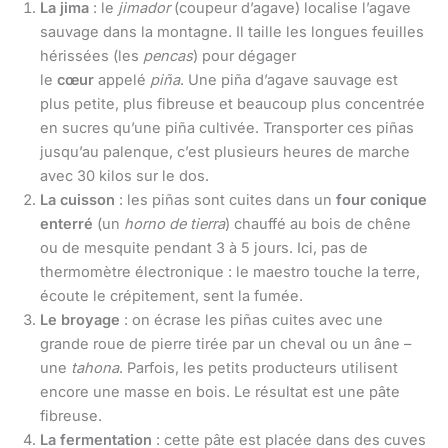
La jima
: le
jimador
(coupeur d’agave) localise l’agave
sauvage dans la montagne. Il taille les longues feuilles
hérissées (les
pencas
) pour dégager
le
cœur
appelé
piña
. Une piña d’agave sauvage est
plus petite, plus fibreuse et beaucoup plus concentrée
en sucres qu’une piña cultivée. Transporter ces piñas
jusqu’au palenque, c’est plusieurs heures de marche
avec 30 kilos sur le dos.
La cuisson
: les piñas sont cuites dans un
four conique
enterré
(un
horno de tierra
) chauffé au bois de chêne
ou de mesquite pendant 3 à 5 jours. Ici, pas de
thermomètre électronique : le maestro touche la terre,
écoute le crépitement, sent la fumée.
Le broyage
: on écrase les piñas cuites avec une
grande roue de pierre tirée par un cheval ou un âne –
une
tahona
. Parfois, les petits producteurs utilisent
encore une masse en bois. Le résultat est une pâte
fibreuse.
La fermentation
: cette pâte est placée dans des cuves