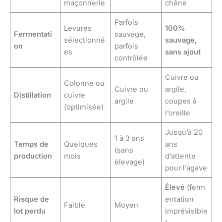
maçonnerie
chêne
Parfois
Levures
100%
Fermentati
sauvage,
sélectionné
sauvage,
on
parfois
es
sans ajout
contrôlée
Cuivre ou
Colonne ou
Cuivre ou
argile,
Distillation
cuivre
argile
coupes à
(optimisée)
l’oreille
Jusqu’à 20
1 à 3 ans
Temps de
Quelques
ans
(sans
production
mois
d’attente
élevage)
pour l’agave
Élevé
(ferm
Risque de
entation
Faible
Moyen
lot perdu
imprévisible