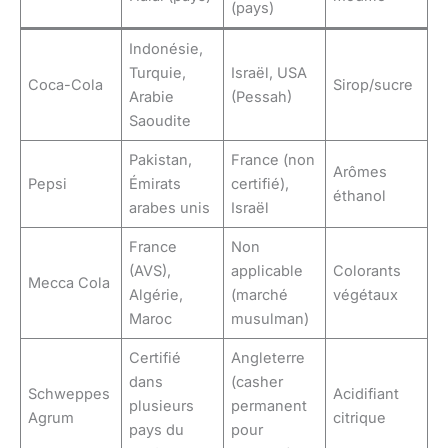
(pays)
Indonésie,
Turquie,
Israël, USA
Coca-Cola
Sirop/sucre
Arabie
(Pessah)
Saoudite
Pakistan,
France (non
Arômes
Pepsi
Émirats
certifié),
éthanol
arabes unis
Israël
France
Non
(AVS),
applicable
Colorants
Mecca Cola
Algérie,
(marché
végétaux
Maroc
musulman)
Certifié
Angleterre
dans
(casher
Schweppes
Acidifiant
plusieurs
permanent
Agrum
citrique
pays du
pour