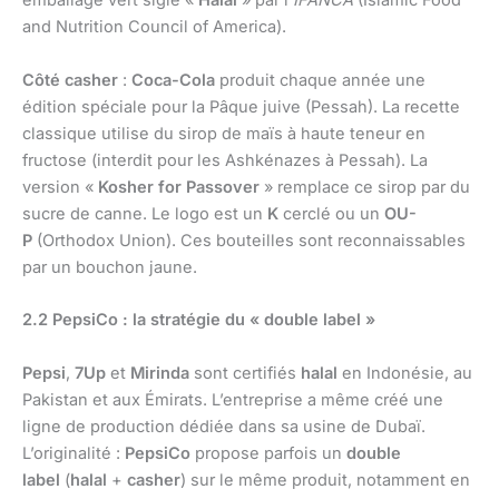
emballage vert siglé «
Halal
» par l’
IFANCA
(Islamic Food
and Nutrition Council of America).
Côté casher
:
Coca-Cola
produit chaque année une
édition spéciale pour la Pâque juive (Pessah). La recette
classique utilise du sirop de maïs à haute teneur en
fructose (interdit pour les Ashkénazes à Pessah). La
version «
Kosher for Passover
» remplace ce sirop par du
sucre de canne. Le logo est un
K
cerclé ou un
OU-
P
(Orthodox Union). Ces bouteilles sont reconnaissables
par un bouchon jaune.
2.2 PepsiCo : la stratégie du « double label »
Pepsi
,
7Up
et
Mirinda
sont certifiés
halal
en Indonésie, au
Pakistan et aux Émirats. L’entreprise a même créé une
ligne de production dédiée dans sa usine de Dubaï.
L’originalité :
PepsiCo
propose parfois un
double
label
(
halal
+
casher
) sur le même produit, notamment en