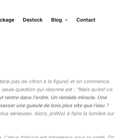
ckage
Destock
Blog
Contact
tterai pas de citron à la figure) et on commence.
 seule question qui résonne est : “Mais qu’est-ce
ut rentre dans l’ordre. Un remède miracle. Une
e passer une gueule de bois plus vite que l’eau
?
lus sérieuses. Alors, prêt(e) à faire la lumière sur
n
. L’abus d’alcool est dangereux pour la santé. On