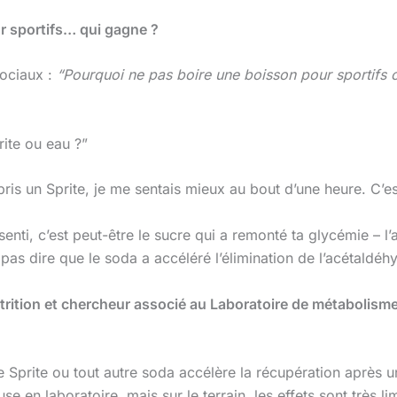
ur sportifs… qui gagne ?
sociaux :
“Pourquoi ne pas boire une boisson pour sportifs 
rite ou eau ?”
i pris un Sprite, je me sentais mieux au bout d’une heure. C’
nti, c’est peut-être le sucre qui a remonté ta glycémie – l’al
as dire que le soda a accéléré l’élimination de l’acétaldéhy
trition et chercheur associé au Laboratoire de métabolisme
e Sprite ou tout autre soda accélère la récupération après
e en laboratoire, mais sur le terrain, les effets sont très l