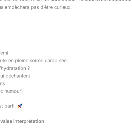
ous empêchera pas d’être curieux.
nemi
aute en pleine soirée carabinée
l’hydratation ?
ui déchantent
ons
ec humour)
st parti.
vaise interprétation