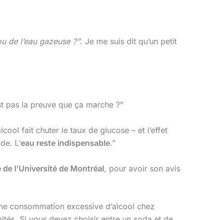
ou de l’eau gazeuse ?”
. Je me suis dit qu’un petit
est pas la preuve que ça marche ?”
cool fait chuter le taux de glucose – et l’effet
de. L’
eau reste indispensable
.”
 de l’Université de Montréal
, pour avoir son avis
 une consommation excessive d’alcool chez
imités. Si vous devez choisir entre un soda et de