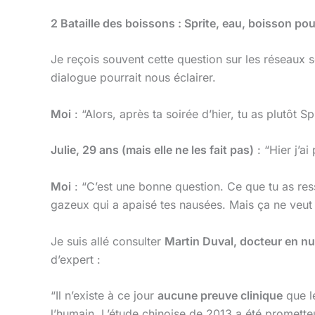
2
Bataille des boissons : Sprite, eau, boisson po
Je reçois souvent cette question sur les réseaux 
dialogue pourrait nous éclairer.
Moi
: “Alors, après ta soirée d’hier, tu as plutôt Sp
Julie, 29 ans (mais elle ne les fait pas)
: “Hier j’a
Moi
: “C’est une bonne question. Ce que tu as resse
gazeux qui a apaisé tes nausées. Mais ça ne veut p
Je suis allé consulter
Martin Duval, docteur en nu
d’expert :
“Il n’existe à ce jour
aucune preuve clinique
que l
l’humain. L’étude chinoise de 2013 a été prometteus