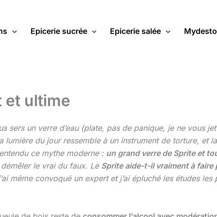
ns
Epicerie sucrée
Epicerie salée
Mydesto
t et ultime
ous sers un verre d’eau (plate, pas de panique, je ne vous je
lumière du jour ressemble à un instrument de torture, et la
t entendu ce mythe moderne :
un grand verre de Sprite et to
 démêler le vrai du faux. Le
Sprite aide-t-il vraiment à fair
, j’ai même convoqué un expert et j’ai épluché les études les p
gueule de bois reste de
consommer l’alcool avec modératio