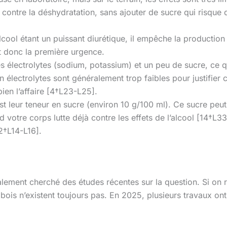
 contre la déshydratation, sans ajouter de sucre qui risque d
’alcool étant un puissant diurétique, il empêche la producti
st donc la première urgence.
s électrolytes (sodium, potassium) et un peu de sucre, ce q
n électrolytes sont généralement trop faibles pour justifier
ien l’affaire [4†L23-L25].
st leur teneur en sucre (environ 10 g/100 ml). Ce sucre peu
d votre corps lutte déjà contre les effets de l’alcool [14†
2†L14-L16].
lement cherché des études récentes sur la question. Si on re
ois n’existent toujours pas. En 2025, plusieurs travaux ont