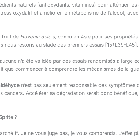
ients naturels (antioxydants, vitamines) pour atténuer les 
stress oxydatif et améliorer le métabolisme de l’alcool, ave
 fruit de
Hovenia dulcis
, connu en Asie pour ses propriétés 
ais nous restons au stade des premiers essais [15†L39-L45].
 aucune n’a été validée par des essais randomisés à large éc
 fait que commencer à comprendre les mécanismes de la gue
aldéhyde
n’est pas seulement responsable des symptômes du
cancers. Accélérer sa dégradation serait donc bénéfique, m
prite ?
 marché !”. Je ne vous juge pas, je vous comprends. L’effet 