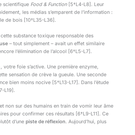
e scientifique
Food & Function
[5†L4-L8]. Leur
apidement, les médias s’emparent de l’information :
ule de bois [10†L35-L36].
 cette substance toxique responsable des
euse
– tout simplement – avait un effet similaire
ncore l’élimination de l’alcool [6†L5-L7].
, votre foie s’active. Une première enzyme,
ette sensation de crève la gueule. Une seconde
ance bien moins nocive [5†L13-L17]. Dans l’étude
7-L19].
, et non sur des humains en train de vomir leur âme
ires pour confirmer ces résultats [6†L9-L11]. Ce
plutôt d’une
piste de réflexion
. Aujourd’hui, plus