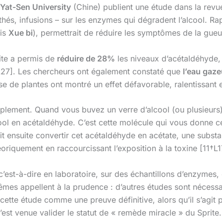
Yat-Sen University
(Chine) publient une étude dans la revu
, thés, infusions – sur les enzymes qui dégradent l’alcool. R
ois
Xue bi
), permettrait de réduire les symptômes de la gue
rite a permis de
réduire de 28%
les niveaux d’acétaldéhyde,
-L27]. Les chercheurs ont également constaté que
l’eau gaz
e de plantes ont montré un effet défavorable, ralentissant e
lement. Quand vous buvez un verre d’alcool (ou plusieurs)
cool en acétaldéhyde. C’est cette molécule qui vous donne c
it ensuite convertir cet acétaldéhyde en acétate, une subst
éoriquement en raccourcissant l’exposition à la toxine [11†L1
 c’est-à-dire en laboratoire, sur des échantillons d’enzymes
mes appellent à la prudence : d’autres études sont nécessa
ette étude comme une preuve définitive, alors qu’il s’agit 
est venue valider le statut de « remède miracle » du Sprite.