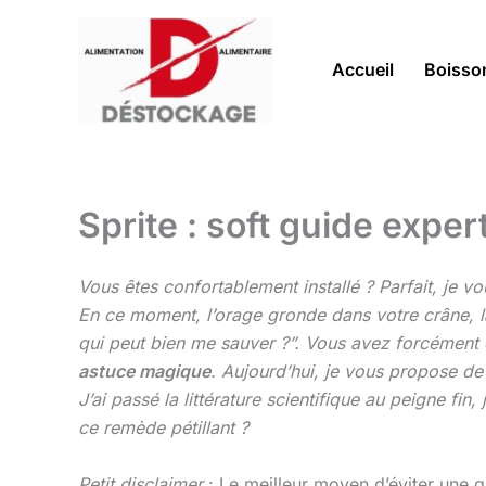
Aller
au
contenu
Accueil
Boisso
Sprite : soft guide exper
Vous êtes confortablement installé ? Parfait, je v
En ce moment, l’orage gronde dans votre crâne, la 
qui peut bien me sauver ?”. Vous avez forcémen
astuce magique
. Aujourd’hui, je vous propose de
J’ai passé la littérature scientifique au peigne fin
ce remède pétillant ?
Petit disclaimer
: Le meilleur moyen d’éviter une 