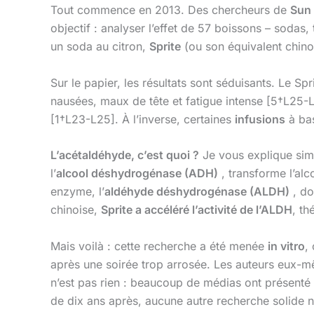
Tout commence en 2013. Des chercheurs de
Sun 
objectif : analyser l’effet de 57 boissons – sodas
un soda au citron,
Sprite
(ou son équivalent chin
Sur le papier, les résultats sont séduisants. Le Sp
nausées, maux de tête et fatigue intense [5†L25
[1†L23-L25]. À l’inverse, certaines
infusions
à bas
L’acétaldéhyde, c’est quoi ?
Je vous explique simp
l’
alcool déshydrogénase (ADH)
, transforme l’al
enzyme, l’
aldéhyde déshydrogénase (ALDH)
, do
chinoise,
Sprite a accéléré l’activité de l’ALDH
, th
Mais voilà : cette recherche a été menée
in vitro
,
après une soirée trop arrosée. Les auteurs eux-mê
n’est pas rien : beaucoup de médias ont présenté c
de dix ans après, aucune autre recherche solide n’