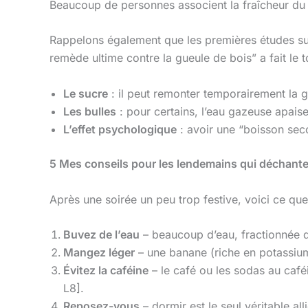
Beaucoup de personnes associent la fraîcheur du c
Rappelons également que les premières études sur l
remède ultime contre la gueule de bois” a fait le 
Le sucre
: il peut remonter temporairement la 
Les bulles
: pour certains, l’eau gazeuse apaise 
L’effet psychologique
: avoir une “boisson seco
5
Mes conseils pour les lendemains qui déchante
Après une soirée un peu trop festive, voici ce 
Buvez de l’eau
– beaucoup d’eau, fractionnée da
Mangez léger
– une banane (riche en potassium)
Évitez la caféine
– le café ou les sodas au café
L8].
Reposez-vous
– dormir est le seul véritable al