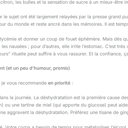
itron, les bulles et la sensation de sucre à un mieux-être 
e sujet ont été largement relayées par la presse grand publi
tour du monde et reste ancré dans les mémoires. Il est temps
glycémie et donner un coup de fouet éphémère. Mais dès que 
les nausées ; pour d’autres, elle irrite l’estomac. C’est très
urs” rituelle peut suffire à vous rassurer. Et la confiance, 
nt (et un peu d’humour, promis)
que je vous recommande
en priorité
:
ns la journée. La déshydratation est la première cause des
 ou une tartine de miel (qui apporte du glucose) peut aider 
ine aggravent la déshydratation. Préférez une tisane de gi
lié. Votre corps a besoin de temps pour métaboliser l’alcool.