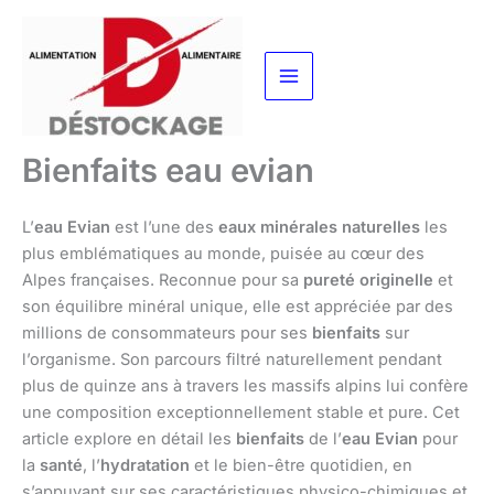
Aller
au
contenu
Bienfaits eau evian
L’
eau Evian
est l’une des
eaux minérales naturelles
les
plus emblématiques au monde, puisée au cœur des
Alpes françaises. Reconnue pour sa
pureté originelle
et
son équilibre minéral unique, elle est appréciée par des
millions de consommateurs pour ses
bienfaits
sur
l’organisme. Son parcours filtré naturellement pendant
plus de quinze ans à travers les massifs alpins lui confère
une composition exceptionnellement stable et pure. Cet
article explore en détail les
bienfaits
de l’
eau Evian
pour
la
santé
, l’
hydratation
et le bien-être quotidien, en
s’appuyant sur ses caractéristiques physico-chimiques et