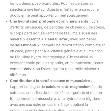
les lourdeurs post-prandiales. Pour les personnes
sujettes à une lenteur digestive, l’intégrer à sa routine
quotidienne peut apporter un réel soulagement.
Une hydratation profonde et reminéralisante
: Lors
d’efforts physiques, de périodes de chaleur ou de stress,
le corps perd non seulement de l’eau mais aussi des
minéraux essentiels. L’
eau Quézac
, avec son panel
de
sels minéraux
, permet une réhydratation complète et
efficace, participant à la
vitalité
générale et au maintien
de l’équilibre hydro-électrolytique. Elle est ainsi un
excellent choix pour les sportifs, en complément d’eaux
comme
Volvic
ou
Evian
, qui ont des profils minéraux
différents.
Contribution à la santé osseuse et musculaire
:
L’apport conjugué de
calcium
et de
magnésium
fait de
cette eau une alliée de la solidité du squelette et du bon
fonctionnement musculaire. Une hydratation régulière
avec une eau riche en ces minéraux soutient la
prévention de la déminéralisation osseuse sur le long