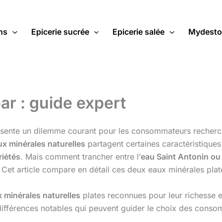
ns
Epicerie sucrée
Epicerie salée
Mydesto
ar : guide expert
sente un dilemme courant pour les consommateurs rechercha
ux minérales naturelles
partagent certaines caractéristique
riétés
. Mais comment trancher entre l’
eau Saint Antonin ou
? Cet article compare en détail ces deux eaux minérales pla
 minérales naturelles
plates reconnues pour leur richesse 
s différences notables qui peuvent guider le choix des cons