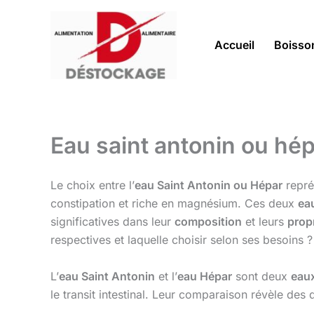
Aller
au
contenu
Accueil
Boisso
Eau saint antonin ou hép
Le choix entre l’
eau Saint Antonin ou Hépar
repré
constipation et riche en magnésium. Ces deux
ea
significatives dans leur
composition
et leurs
prop
respectives et laquelle choisir selon ses besoins 
L’
eau Saint Antonin
et l’
eau Hépar
sont deux
eaux
le transit intestinal. Leur comparaison révèle de