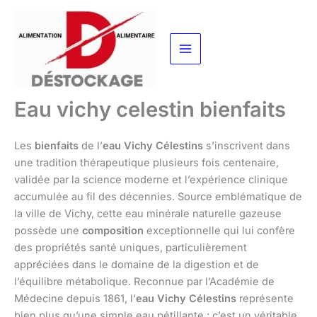
Aller
au
contenu
Eau vichy celestin bienfaits
Les
bienfaits
de l’
eau Vichy Célestins
s’inscrivent dans
une tradition thérapeutique plusieurs fois centenaire,
validée par la science moderne et l’expérience clinique
accumulée au fil des décennies. Source emblématique de
la ville de Vichy, cette eau minérale naturelle gazeuse
possède une
composition
exceptionnelle qui lui confère
des propriétés santé uniques, particulièrement
appréciées dans le domaine de la digestion et de
l’équilibre métabolique. Reconnue par l’Académie de
Médecine depuis 1861, l’
eau Vichy Célestins
représente
bien plus qu’une simple eau pétillante : c’est un véritable