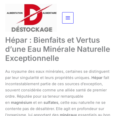
Aller
au
contenu
Hépar : Bienfaits et Vertus
d’une Eau Minérale Naturelle
Exceptionnelle
Au royaume des eaux minérales, certaines se distinguent
par leur singularité et leurs propriétés uniques.
Hépar
fait
incontestablement partie de ces sources d’exception,
souvent considérée comme une alliée santé de premier
ordre. Réputée pour sa teneur remarquable
en
magnésium
et en
sulfates
, cette eau naturelle ne se
contente pas de désaltérer. Elle agit en profondeur sur
l’organisme, lui apportant des
minéraux
essentiels au bon