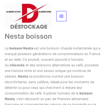
Aller
au
contenu
Nesta boisson
La
boisson Nesta
est une boisson chaude instantanée qui a
marqué plusieurs générations de consommateurs en France
et au-delà. Ce produit, souvent associé à l’univers
du
chicorée
et des boissons alternatives au café, possède
une histoire riche et une saveur unique qui continue de
séduire.
Nesta
se positionne comme une boisson
réconfortante, sans caféine, idéale pour les moments de
détente ou pour ceux qui cherchent à réduire leur
consommation de café. Explorer l’univers de la
boisson
Nesta
, c’est découvrir un pan de l’histoire alimentaire
française et comprendre les raisons de sa longévité sur le