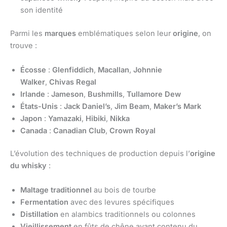
son identité
Parmi les
marques
emblématiques selon leur
origine
, on
trouve :
Écosse
:
Glenfiddich
,
Macallan
,
Johnnie
Walker
,
Chivas Regal
Irlande
:
Jameson
,
Bushmills
,
Tullamore Dew
États-Unis
:
Jack Daniel’s
,
Jim Beam
,
Maker’s Mark
Japon
:
Yamazaki
,
Hibiki
,
Nikka
Canada
:
Canadian Club
,
Crown Royal
L’évolution des techniques de production depuis l’
origine
du whisky
:
Maltage traditionnel
au bois de tourbe
Fermentation
avec des levures spécifiques
Distillation
en alambics traditionnels ou colonnes
Vieillissement
en fûts de chêne ayant contenu du