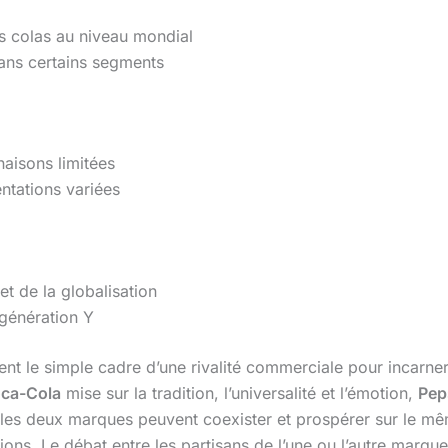
es colas au niveau mondial
dans certains segments
naisons limitées
ntations variées
et de la globalisation
 génération Y
nt le simple cadre d’une rivalité commerciale pour incarne
ca-Cola
mise sur la tradition, l’universalité et l’émotion,
Pep
les deux marques peuvent coexister et prospérer sur le mê
. Le débat entre les partisans de l’une ou l’autre marque