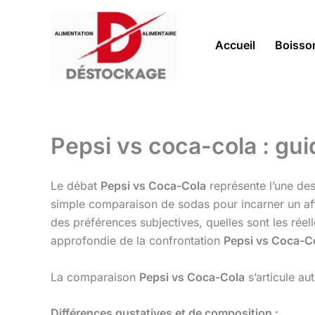
Aller
au
contenu
Accueil
Boisso
Pepsi vs coca-cola : gu
Le débat
Pepsi vs Coca-Cola
représente l’une des
simple comparaison de sodas pour incarner un aff
des préférences subjectives, quelles sont les rée
approfondie de la confrontation
Pepsi vs Coca-C
La comparaison
Pepsi vs Coca-Cola
s’articule a
Différences gustatives et de composition :