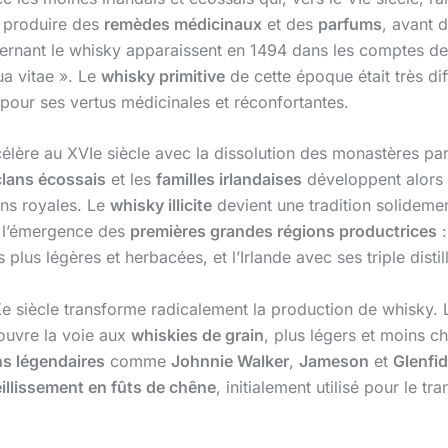
ur produire des
remèdes médicinaux
et des
parfums
, avant 
rnant le whisky apparaissent en 1494 dans les comptes de l
ua vitae ». Le
whisky primitive
de cette époque était très di
mé pour ses vertus médicinales et réconfortantes.
lère au XVIe siècle avec la dissolution des monastères par 
clans écossais
et les
familles irlandaises
développent alors 
ons royales. Le
whisky illicite
devient une tradition solideme
it l’émergence des
premières grandes régions productrices
:
lus légères et herbacées, et l’Irlande avec ses triple distill
Xe siècle transforme radicalement la production de whisky. L
ouvre la voie aux
whiskies de grain
, plus légers et moins c
s légendaires
comme
Johnnie Walker
,
Jameson
et
Glenfi
eillissement en fûts de chêne
, initialement utilisé pour le t