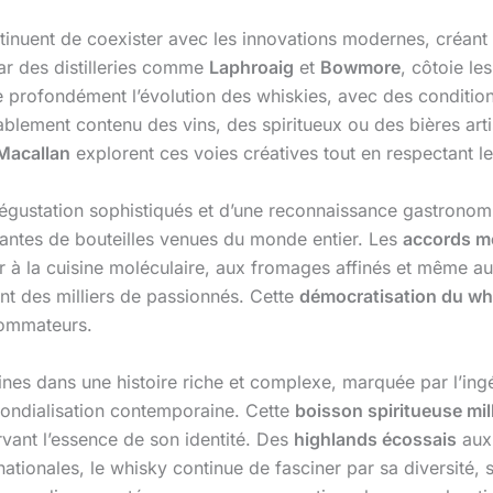
inuent de coexister avec les innovations modernes, créant
ar des distilleries comme
Laphroaig
et
Bowmore
, côtoie le
 profondément l’évolution des whiskies, avec des condition
ablement contenu des vins, des spiritueux ou des bières art
Macallan
explorent ces voies créatives tout en respectant l
 dégustation sophistiqués et d’une reconnaissance gastrono
antes de bouteilles venues du monde entier. Les
accords m
rir à la cuisine moléculaire, aux fromages affinés et même a
ent des milliers de passionnés. Cette
démocratisation du wh
sommateurs.
nes dans une histoire riche et complexe, marquée par l’ing
a mondialisation contemporaine. Cette
boisson spiritueuse mil
ervant l’essence de son identité. Des
highlands écossais
au
ationales, le whisky continue de fasciner par sa diversité, 