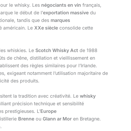
pour le whisky. Les
négociants en vin
français,
arque le début de l’
exportation massive
du
ationale, tandis que des
marques
é américain. Le
XXe siècle
consolide cette
 des whiskies. Le
Scotch Whisky Act
de 1988
s de chêne, distillation et vieillissement en
lissent des règles similaires pour l’Irlande.
s, exigeant notamment l’utilisation majoritaire de
cité des produits.
sitent la tradition avec créativité. Le
whisky
liant précision technique et sensibilité
s prestigieuses. L’
Europe
stillerie
Brenne
ou
Glann ar Mor
en Bretagne.
.