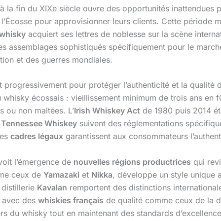
à la fin du XIXe siècle ouvre des opportunités inattendues 
l’Écosse pour approvisionner leurs clients. Cette période m
 whisky
acquiert ses lettres de noblesse sur la scène intern
s assemblages sophistiqués spécifiquement pour le march
tion et des guerres mondiales.
t progressivement pour protéger l’authenticité et la qualité
whisky écossais : vieillissement minimum de trois ans en fût
es ou non maltées. L’
Irish Whiskey Act
de 1980 puis 2014 étab
t
Tennessee Whiskey
suivent des réglementations spécifique
Ces
cadres légaux
garantissent aux consommateurs l’authenti
voit l’émergence de
nouvelles régions productrices
qui revi
e ceux de
Yamazaki
et
Nikka
, développe un style unique al
distillerie
Kavalan
remportent des distinctions internationale
, avec des
whiskies français
de qualité comme ceux de la di
vers du whisky tout en maintenant des standards d’excellence