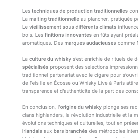
Les
techniques de production traditionnelles
cont
La
malting traditionnelle
au plancher, pratiquée p
Le
vieillissement sous différents climats
influence
bois. Les
finitions innovantes
en fûts ayant préal
aromatiques. Des
marques audacieuses
comme
La
culture du whisky
s’est enrichie de rituels de
spécialisés
proposent des sélections impressionn
traditionnel partenariat avec le cigare pour s’ouv
de Feis Ile en Écosse ou Whisky Live à Paris attir
transparence et d’authenticité de la part des con
En conclusion, l’
origine du whisky
plonge ses raci
clans highlanders, la révolution industrielle et l
évolutions techniques et culturelles, tout en prés
irlandais
aux
bars branchés
des métropoles intern