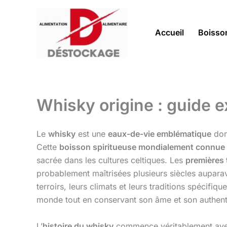
Aller
au
contenu
Accueil
Boisso
Whisky origine : guide e
Le
whisky
est une
eaux-de-vie emblématique
don
Cette
boisson spiritueuse mondialement connue
sacrée dans les cultures celtiques. Les
premières
probablement maîtrisées plusieurs siècles aupara
terroirs, leurs climats et leurs traditions spécifi
monde tout en conservant son âme et son authenti
L’
histoire du whisky
commence véritablement avec l