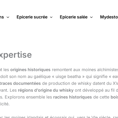
ns
Epicerie sucrée
Epicerie salée
Mydesto
xpertise
t les
origines historiques
remontent aux moines alchimistes 
doit son nom au gaélique « uisge beatha » qui signifie « e
 traces documentées
de production de whisky datent du XVe s
vant. Les
régions d’origine du whisky
ont développé au fil
ques. Explorons ensemble les
racines historiques
de cette
boi
cité.
es moines irlandais et écossais qui, vers le VIe siècle, ram