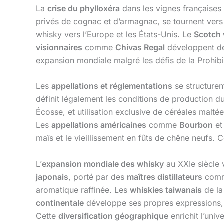
La
crise du phylloxéra
dans les vignes françaises 
privés de cognac et d’armagnac, se tournent vers 
whisky vers l’Europe et les États-Unis. Le
Scotch
visionnaires
comme
Chivas Regal
développent de
expansion mondiale malgré les défis de la Prohibi
Les
appellations et réglementations
se structuren
définit légalement les conditions de production du 
Écosse, et utilisation exclusive de céréales malté
Les
appellations américaines
comme
Bourbon
e
maïs et le vieillissement en fûts de chêne neufs. 
L’
expansion mondiale des whisky
au XXIe siècle 
japonais
, porté par des
maîtres distillateurs
comm
aromatique raffinée. Les
whiskies taiwanais
de la 
continentale
développe ses propres expressions
Cette
diversification géographique
enrichit l’uni