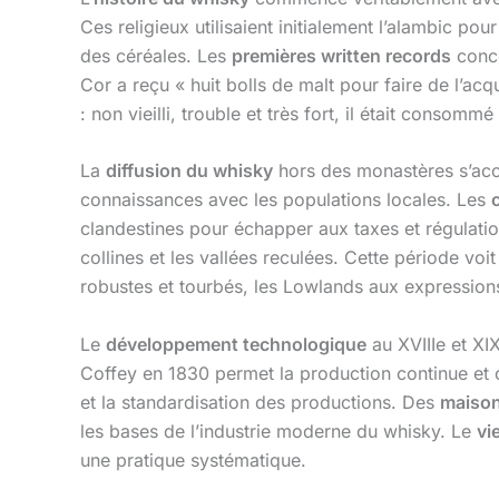
Ces religieux utilisaient initialement l’alambic po
des céréales. Les
premières written records
conce
Cor a reçu « huit bolls de malt pour faire de l’acq
: non vieilli, trouble et très fort, il était consom
La
diffusion du whisky
hors des monastères s’accé
connaissances avec les populations locales. Les
clandestines pour échapper aux taxes et régulati
collines et les vallées reculées. Cette période vo
robustes et tourbés, les Lowlands aux expressions p
Le
développement technologique
au XVIIIe et XI
Coffey en 1830 permet la production continue et 
et la standardisation des productions. Des
maison
les bases de l’industrie moderne du whisky. Le
vi
une pratique systématique.