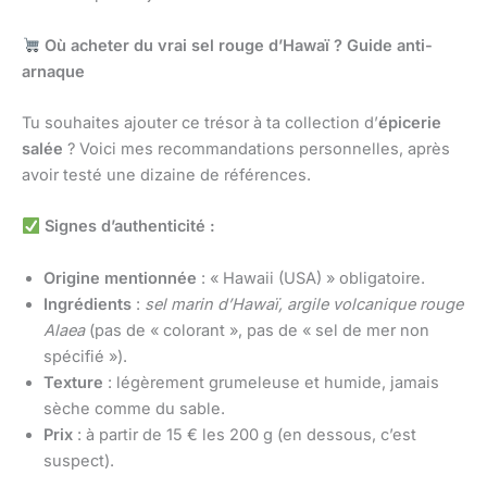
Où acheter du vrai sel rouge d’Hawaï ? Guide anti-
arnaque
Tu souhaites ajouter ce trésor à ta collection d’
épicerie
salée
? Voici mes recommandations personnelles, après
avoir testé une dizaine de références.
Signes d’authenticité :
Origine mentionnée
: « Hawaii (USA) » obligatoire.
Ingrédients
:
sel marin d’Hawaï, argile volcanique rouge
Alaea
(pas de « colorant », pas de « sel de mer non
spécifié »).
Texture
: légèrement grumeleuse et humide, jamais
sèche comme du sable.
Prix
: à partir de 15 € les 200 g (en dessous, c’est
suspect).