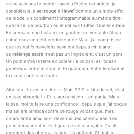
Je ne vais pas te mentir : avant d’écrire cet article, je
considérais le
sel rouge d’Hawaï
comme un simple effet
de mode, un condiment instagrammable au même titre
que le sel de bourbon ou le sel aux truffes. Quelle erreur.
En creusant son histoire, en goûtant un véritable Alaea
chiné chez un petit producteur de Maui, j’ai compris ce
que les natifs hawaïens savaient depuis mille ans :
ce
mélange sacré
n’est pas un ingrédient, c’est un pont.
Un pont entre la terre en colère (le volcan) et l’océan
généreux. Entre le rituel et le quotidien. Entre le sacré et
ta simple poêle en fonte.
Alors oui, tu vas me dire : « Mais 30 € le kilo de sel, c’est
un luxe absurde ! » Et tu auras raison… en partie. Mais
laisse-moi te faire une confidence : depuis que j’ai troqué
ma salière lambda contre ce rouge volcanique, mes
dîners entre amis sont devenus des cérémonies. Les
gens demandent « c’est quoi ce sel incroyable ? », ils
prennent des photos, ils rient, ils goûtent. Et moi, je