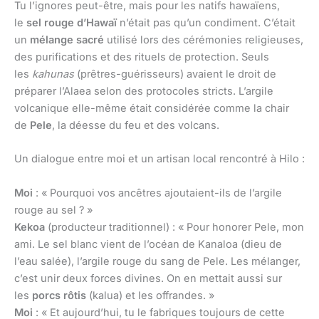
Tu l’ignores peut-être, mais pour les natifs hawaïens,
le
sel rouge d’Hawaï
n’était pas qu’un condiment. C’était
un
mélange sacré
utilisé lors des cérémonies religieuses,
des purifications et des rituels de protection. Seuls
les
kahunas
(prêtres-guérisseurs) avaient le droit de
préparer l’Alaea selon des protocoles stricts. L’argile
volcanique elle-même était considérée comme la chair
de
Pele
, la déesse du feu et des volcans.
Un dialogue entre moi et un artisan local rencontré à Hilo :
Moi
: « Pourquoi vos ancêtres ajoutaient-ils de l’argile
rouge au sel ? »
Kekoa
(producteur traditionnel) : « Pour honorer Pele, mon
ami. Le sel blanc vient de l’océan de Kanaloa (dieu de
l’eau salée), l’argile rouge du sang de Pele. Les mélanger,
c’est unir deux forces divines. On en mettait aussi sur
les
porcs rôtis
(kalua) et les offrandes. »
Moi
: « Et aujourd’hui, tu le fabriques toujours de cette