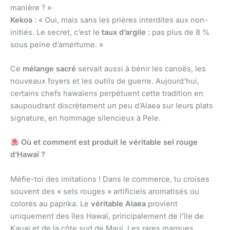
manière ? »
Kekoa
: « Oui, mais sans les prières interdites aux non-
initiés. Le secret, c’est le
taux d’argile
: pas plus de 8 %
sous peine d’amertume. »
Ce
mélange sacré
servait aussi à bénir les canoës, les
nouveaux foyers et les outils de guerre. Aujourd’hui,
certains chefs hawaïens perpétuent cette tradition en
saupoudrant discrètement un peu d’Alaea sur leurs plats
signature, en hommage silencieux à Pele.
Où et comment est produit le véritable sel rouge
d’Hawaï ?
Méfie-toi des imitations ! Dans le commerce, tu croises
souvent des « sels rouges » artificiels aromatisés ou
colorés au paprika. Le
véritable Alaea
provient
uniquement des îles Hawaï, principalement de l’île de
Kauai et de la côte sud de Maui. Les rares marques