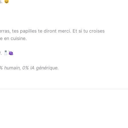
s.
as, tes papilles te diront merci. Et si tu croises
e en cuisine.
l
.
0% humain, 0% IA générique.