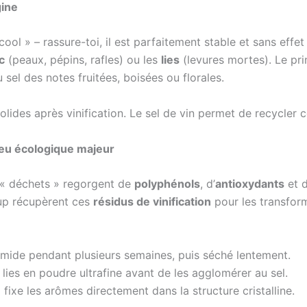
gine
lcool » – rassure-toi, il est parfaitement stable et sans effet
c
(peaux, pépins, rafles) ou les
lies
(levures mortes). Le prin
sel des notes fruitées, boisées ou florales.
olides après vinification. Le sel de vin permet de recycler 
njeu écologique majeur
s « déchets » regorgent de
polyphénols
, d’
antioxydants
et 
-up récupèrent ces
résidus de vinification
pour les transform
umide pendant plusieurs semaines, puis séché lentement.
s lies en poudre ultrafine avant de les agglomérer au sel.
 fixe les arômes directement dans la structure cristalline.