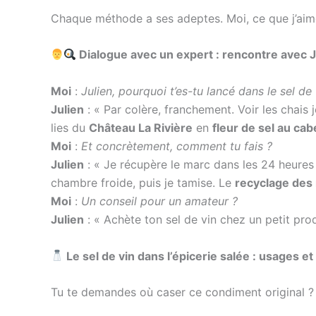
Chaque méthode a ses adeptes. Moi, ce que j’aime, 
Dialogue avec un expert : rencontre avec J
Moi
:
Julien, pourquoi t’es-tu lancé dans le sel de 
Julien
: « Par colère, franchement. Voir les chais
lies du
Château La Rivière
en
fleur de sel au ca
Moi
:
Et concrètement, comment tu fais ?
Julien
: « Je récupère le marc dans les 24 heures 
chambre froide, puis je tamise. Le
recyclage des
Moi
:
Un conseil pour un amateur ?
Julien
: « Achète ton sel de vin chez un petit prod
Le sel de vin dans l’épicerie salée : usages e
Tu te demandes où caser ce condiment original ? 