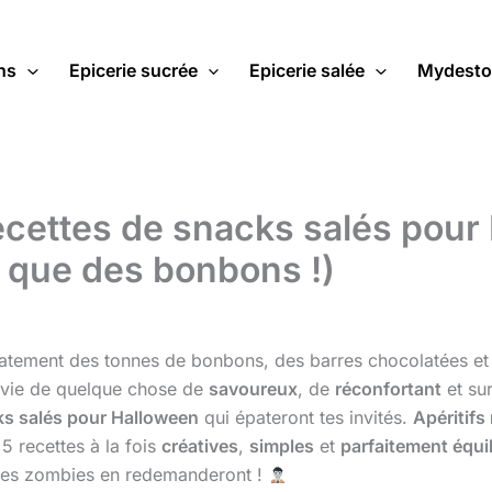
ns
Epicerie sucrée
Epicerie salée
Mydesto
ecettes de snacks salés pour 
r que des bonbons !)
ement des tonnes de bonbons, des barres chocolatées et d
’envie de quelque chose de
savoureux
, de
réconfortant
et su
s salés pour Halloween
qui épateront tes invités.
Apéritif
5 recettes à la fois
créatives
,
simples
et
parfaitement équi
e les zombies en redemanderont !