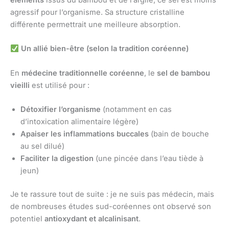
éléments
issus du bambou et de l’argile, ce sel est moins
agressif pour l’organisme. Sa structure cristalline
différente permettrait une meilleure absorption.
Un allié bien-être (selon la tradition coréenne)
En
médecine traditionnelle coréenne
, le
sel de bambou
vieilli
est utilisé pour :
Détoxifier l’organisme
(notamment en cas
d’intoxication alimentaire légère)
Apaiser les inflammations buccales
(bain de bouche
au sel dilué)
Faciliter la digestion
(une pincée dans l’eau tiède à
jeun)
Je te rassure tout de suite : je ne suis pas médecin, mais
de nombreuses études sud-coréennes ont observé son
potentiel
antioxydant et alcalinisant
.