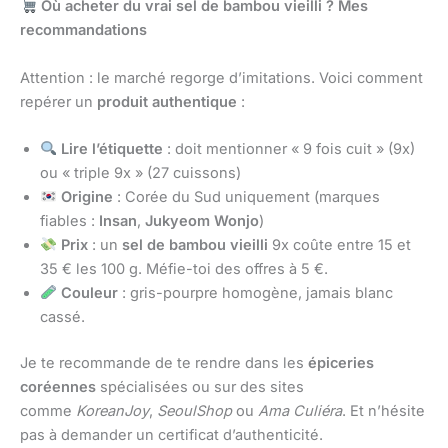
Où acheter du vrai sel de bambou vieilli ? Mes
recommandations
Attention : le marché regorge d’imitations. Voici comment
repérer un
produit authentique
:
Lire l’étiquette
: doit mentionner « 9 fois cuit » (9x)
ou « triple 9x » (27 cuissons)
Origine
: Corée du Sud uniquement (marques
fiables :
Insan
,
Jukyeom Wonjo
)
Prix
: un
sel de bambou vieilli
9x coûte entre 15 et
35 € les 100 g. Méfie-toi des offres à 5 €.
Couleur
: gris-pourpre homogène, jamais blanc
cassé.
Je te recommande de te rendre dans les
épiceries
coréennes
spécialisées ou sur des sites
comme
KoreanJoy
,
SeoulShop
ou
Ama Culiéra
. Et n’hésite
pas à demander un certificat d’authenticité.