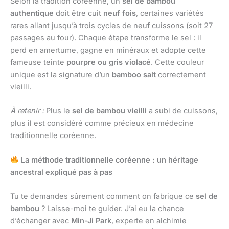
Selon la tradition coréenne, un
sel de bambou
authentique
doit être cuit
neuf fois
, certaines variétés
rares allant jusqu’à trois cycles de neuf cuissons (soit 27
passages au four). Chaque étape transforme le sel : il
perd en amertume, gagne en minéraux et adopte cette
fameuse teinte
pourpre ou gris violacé
. Cette couleur
unique est la signature d’un
bamboo salt
correctement
vieilli.
À retenir :
Plus le
sel de bambou vieilli
a subi de cuissons,
plus il est considéré comme précieux en médecine
traditionnelle coréenne.
La méthode traditionnelle coréenne : un héritage
ancestral expliqué pas à pas
Tu te demandes sûrement comment on fabrique ce
sel de
bambou
? Laisse-moi te guider. J’ai eu la chance
d’échanger avec
Min-Ji Park
, experte en alchimie