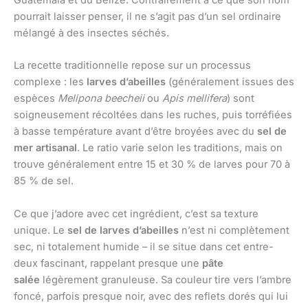
Guatemala et du Belize. Contrairement à ce que son nom
pourrait laisser penser, il ne s’agit pas d’un sel ordinaire
mélangé à des insectes séchés.
La recette traditionnelle repose sur un processus
complexe : les
larves d’abeilles
(généralement issues des
espèces
Melipona beecheii
ou
Apis mellifera
) sont
soigneusement récoltées dans les ruches, puis torréfiées
à basse température avant d’être broyées avec du
sel de
mer artisanal
. Le ratio varie selon les traditions, mais on
trouve généralement entre 15 et 30 % de larves pour 70 à
85 % de sel.
Ce que j’adore avec cet ingrédient, c’est sa texture
unique. Le
sel de larves d’abeilles
n’est ni complètement
sec, ni totalement humide – il se situe dans cet entre-
deux fascinant, rappelant presque une
pâte
salée
légèrement granuleuse. Sa couleur tire vers l’ambre
foncé, parfois presque noir, avec des reflets dorés qui lui