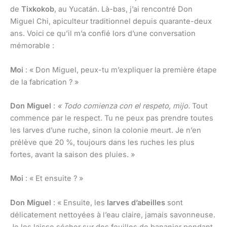
de
Tixkokob
, au Yucatán. Là-bas, j’ai rencontré Don
Miguel Chi, apiculteur traditionnel depuis quarante-deux
ans. Voici ce qu’il m’a confié lors d’une conversation
mémorable :
Moi
: « Don Miguel, peux-tu m’expliquer la première étape
de la fabrication ? »
Don Miguel
:
« Todo comienza con el respeto, mijo.
Tout
commence par le respect. Tu ne peux pas prendre toutes
les larves d’une ruche, sinon la colonie meurt. Je n’en
prélève que 20 %, toujours dans les ruches les plus
fortes, avant la saison des pluies. »
Moi
: « Et ensuite ? »
Don Miguel
: « Ensuite, les
larves d’abeilles
sont
délicatement nettoyées à l’eau claire, jamais savonneuse.
Je les laisse sécher sur des feuilles de bananier pendant