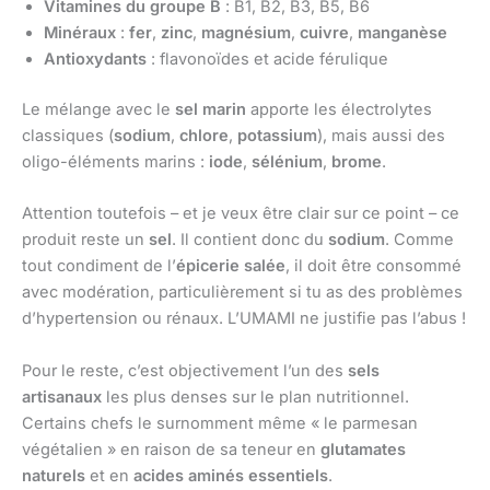
Vitamines du groupe B
: B1, B2, B3, B5, B6
Minéraux
:
fer
,
zinc
,
magnésium
,
cuivre
,
manganèse
Antioxydants
: flavonoïdes et acide férulique
Le mélange avec le
sel marin
apporte les électrolytes
classiques (
sodium
,
chlore
,
potassium
), mais aussi des
oligo-éléments marins :
iode
,
sélénium
,
brome
.
Attention toutefois – et je veux être clair sur ce point – ce
produit reste un
sel
. Il contient donc du
sodium
. Comme
tout condiment de l’
épicerie salée
, il doit être consommé
avec modération, particulièrement si tu as des problèmes
d’hypertension ou rénaux. L’UMAMI ne justifie pas l’abus !
Pour le reste, c’est objectivement l’un des
sels
artisanaux
les plus denses sur le plan nutritionnel.
Certains chefs le surnomment même « le parmesan
végétalien » en raison de sa teneur en
glutamates
naturels
et en
acides aminés essentiels
.