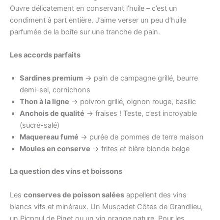
Ouvre délicatement en conservant l’huile – c’est un
condiment à part entière. J’aime verser un peu d’huile
parfumée de la boîte sur une tranche de pain.
Les accords parfaits
Sardines premium
→ pain de campagne grillé, beurre
demi-sel, cornichons
Thon à la ligne
→ poivron grillé, oignon rouge, basilic
Anchois de qualité
→ fraises ! Teste, c’est incroyable
(sucré-salé)
Maquereau fumé
→ purée de pommes de terre maison
Moules en conserve
→ frites et bière blonde belge
La question des vins et boissons
Les
conserves de poisson salées
appellent des vins
blancs vifs et minéraux. Un Muscadet Côtes de Grandlieu,
un Picpoul de Pinet ou un vin orange nature. Pour les