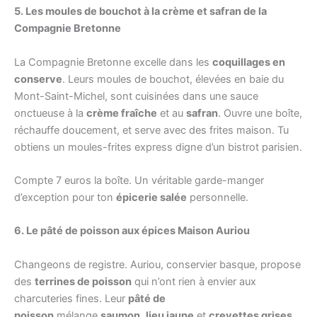
5. Les moules de bouchot à la crème et safran de la
Compagnie Bretonne
La Compagnie Bretonne excelle dans les
coquillages en
conserve
. Leurs moules de bouchot, élevées en baie du
Mont-Saint-Michel, sont cuisinées dans une sauce
onctueuse à la
crème fraîche
et au
safran
. Ouvre une boîte,
réchauffe doucement, et serve avec des frites maison. Tu
obtiens un moules-frites express digne d’un bistrot parisien.
Compte 7 euros la boîte. Un véritable garde-manger
d’exception pour ton
épicerie salée
personnelle.
6. Le pâté de poisson aux épices Maison Auriou
Changeons de registre. Auriou, conservier basque, propose
des
terrines de poisson
qui n’ont rien à envier aux
charcuteries fines. Leur
pâté de
poisson
mélange
saumon
,
lieu jaune
et
crevettes grises
,