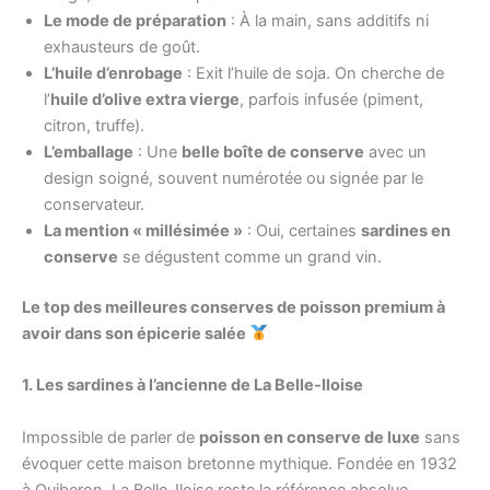
Le mode de préparation
: À la main, sans additifs ni
exhausteurs de goût.
L’huile d’enrobage
: Exit l’huile de soja. On cherche de
l’
huile d’olive extra vierge
, parfois infusée (piment,
citron, truffe).
L’emballage
: Une
belle boîte de conserve
avec un
design soigné, souvent numérotée ou signée par le
conservateur.
La mention « millésimée »
: Oui, certaines
sardines en
conserve
se dégustent comme un grand vin.
Le top des meilleures conserves de poisson premium à
avoir dans son épicerie salée
1. Les sardines à l’ancienne de La Belle-Iloise
Impossible de parler de
poisson en conserve de luxe
sans
évoquer cette maison bretonne mythique. Fondée en 1932
à Quiberon, La Belle-Iloise reste la référence absolue.