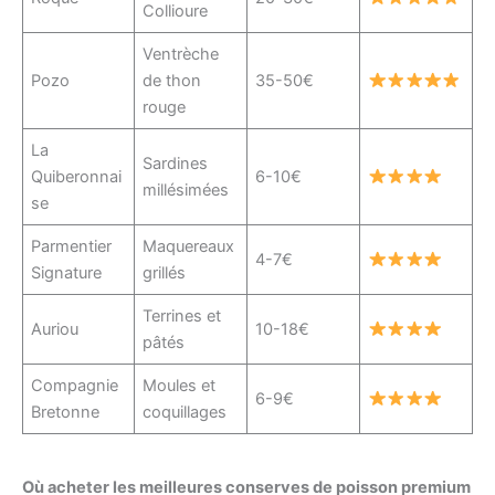
Collioure
Ventrèche
Pozo
de thon
35-50€
rouge
La
Sardines
Quiberonnai
6-10€
millésimées
se
Parmentier
Maquereaux
4-7€
Signature
grillés
Terrines et
Auriou
10-18€
pâtés
Compagnie
Moules et
6-9€
Bretonne
coquillages
Où acheter les meilleures conserves de poisson premium