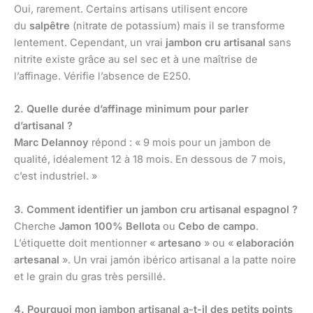
Oui, rarement. Certains artisans utilisent encore
du
salpêtre
(nitrate de potassium) mais il se transforme
lentement. Cependant, un vrai
jambon cru artisanal
sans
nitrite existe grâce au sel sec et à une maîtrise de
l’affinage. Vérifie l’absence de E250.
2. Quelle durée d’affinage minimum pour parler
d’artisanal ?
Marc Delannoy
répond : « 9 mois pour un jambon de
qualité, idéalement 12 à 18 mois. En dessous de 7 mois,
c’est industriel. »
3. Comment identifier un jambon cru artisanal espagnol ?
Cherche
Jamon 100% Bellota
ou
Cebo de campo
.
L’étiquette doit mentionner «
artesano
» ou «
elaboración
artesanal
». Un vrai jamón ibérico artisanal a la patte noire
et le grain du gras très persillé.
4. Pourquoi mon jambon artisanal a-t-il des petits points