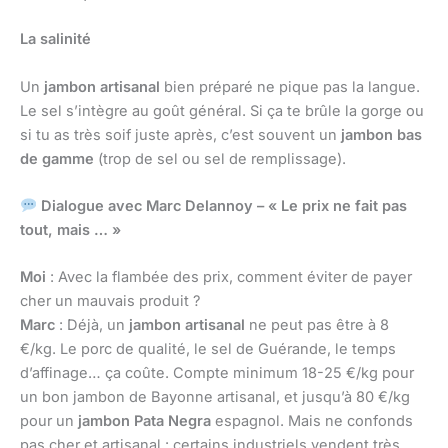
La salinité
Un
jambon artisanal
bien préparé ne pique pas la langue.
Le sel s’intègre au goût général. Si ça te brûle la gorge ou
si tu as très soif juste après, c’est souvent un
jambon bas
de gamme
(trop de sel ou sel de remplissage).
Dialogue avec Marc Delannoy – « Le prix ne fait pas
tout, mais … »
Moi
: Avec la flambée des prix, comment éviter de payer
cher un mauvais produit ?
Marc
: Déjà, un
jambon artisanal
ne peut pas être à 8
€/kg. Le porc de qualité, le sel de Guérande, le temps
d’affinage… ça coûte. Compte minimum 18-25 €/kg pour
un bon jambon de Bayonne artisanal, et jusqu’à 80 €/kg
pour un
jambon Pata Negra
espagnol. Mais ne confonds
pas cher et artisanal : certains industriels vendent très