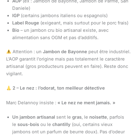
AOP
(ex : Jambon de Bayonne, Jambon de Parme, San
Daniele)
IGP
(certains jambons italiens ou espagnols)
Label Rouge
(exigeant, mais surtout pour le porc frais)
Bio
– un jambon cru bio artisanal existe, avec
alimentation sans OGM et pas d’additifs.
Attention : un
Jambon de Bayonne
peut être industriel.
L’AOP garantit l’origine mais pas totalement le caractère
artisanal (gros producteurs peuvent en faire). Reste donc
vigilant.
2 – Le nez : l’odorat, ton meilleur détective
Marc Delannoy insiste :
« Le nez ne ment jamais. »
Un jambon artisanal
sent le
gras
, le
noisette
, parfois
le
sous-bois
ou le
chantilly
(oui, certains vieux
jambons ont un parfum de beurre doux). Pas d’odeur