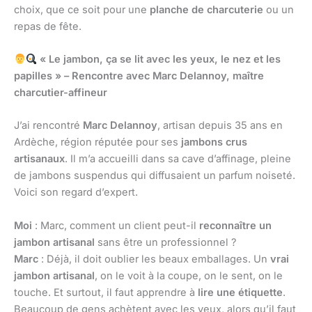
choix, que ce soit pour une
planche de charcuterie
ou un
repas de fête.
« Le jambon, ça se lit avec les yeux, le nez et les
papilles » – Rencontre avec Marc Delannoy, maître
charcutier-affineur
J’ai rencontré
Marc Delannoy
, artisan depuis 35 ans en
Ardèche, région réputée pour ses
jambons crus
artisanaux
. Il m’a accueilli dans sa cave d’affinage, pleine
de jambons suspendus qui diffusaient un parfum noiseté.
Voici son regard d’expert.
Moi
: Marc, comment un client peut-il
reconnaître un
jambon artisanal
sans être un professionnel ?
Marc
: Déjà, il doit oublier les beaux emballages. Un
vrai
jambon artisanal
, on le voit à la coupe, on le sent, on le
touche. Et surtout, il faut apprendre à
lire une étiquette
.
Beaucoup de gens achètent avec les yeux, alors qu’il faut