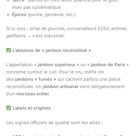
Sucre
: parfois en très faible quantité pour le goût,
mais pas systématique
Épices
(poivre, genièvre, etc.)
Si tu vois :
sirop de glucose, conservateurs E250, arômes,
gélifiants
→ c’est industriel.
L’absence de « jambon reconstitué »
L’appellation «
jambon supérieur
» ou «
jambon de Paris
»
concerne surtout le cuit. Pour le cru, méfie-toi
des
jambons « fumés »
qui cachent parfois une pièce
reconstituée. Un
jambon artisanal
vient obligatoirement
d’un
morceau entier
.
Labels et origines
Les signes officiels de qualité sont tes alliés :