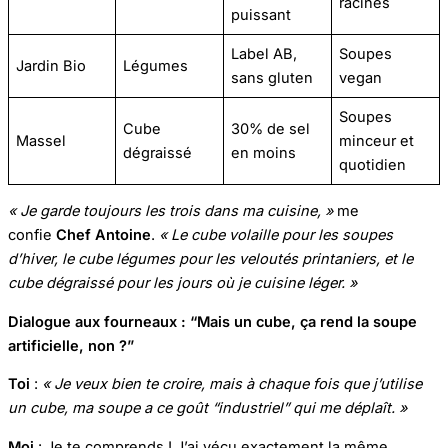
racines
puissant
Label AB,
Soupes
Jardin Bio
Légumes
sans gluten
vegan
Soupes
Cube
30% de sel
Massel
minceur et
dégraissé
en moins
quotidien
« Je garde toujours les trois dans ma cuisine, »
me
confie
Chef Antoine
.
« Le cube volaille pour les soupes
d’hiver, le cube légumes pour les veloutés printaniers, et le
cube dégraissé pour les jours où je cuisine léger. »
Dialogue aux fourneaux : “Mais un cube, ça rend la soupe
artificielle, non ?”
Toi
:
« Je veux bien te croire, mais à chaque fois que j’utilise
un cube, ma soupe a ce goût “industriel” qui me déplaît. »
Moi
: Je te comprends ! J’ai vécu exactement la même