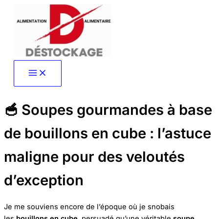
Aller
au
contenu
🥣 Soupes gourmandes à base
de bouillons en cube : l’astuce
maligne pour des veloutés
d’exception
Je me souviens encore de l’époque où je snobais
les
bouillons en cube
, persuadé qu’une véritable
soupe