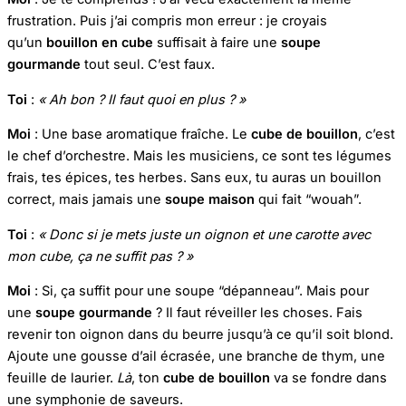
frustration. Puis j’ai compris mon erreur : je croyais
qu’un
bouillon en cube
suffisait à faire une
soupe
gourmande
tout seul. C’est faux.
Toi
:
« Ah bon ? Il faut quoi en plus ? »
Moi
: Une base aromatique fraîche. Le
cube de bouillon
, c’est
le chef d’orchestre. Mais les musiciens, ce sont tes légumes
frais, tes épices, tes herbes. Sans eux, tu auras un bouillon
correct, mais jamais une
soupe maison
qui fait “wouah”.
Toi
:
« Donc si je mets juste un oignon et une carotte avec
mon cube, ça ne suffit pas ? »
Moi
: Si, ça suffit pour une soupe “dépanneau”. Mais pour
une
soupe gourmande
? Il faut réveiller les choses. Fais
revenir ton oignon dans du beurre jusqu’à ce qu’il soit blond.
Ajoute une gousse d’ail écrasée, une branche de thym, une
feuille de laurier.
Là
, ton
cube de bouillon
va se fondre dans
une symphonie de saveurs.