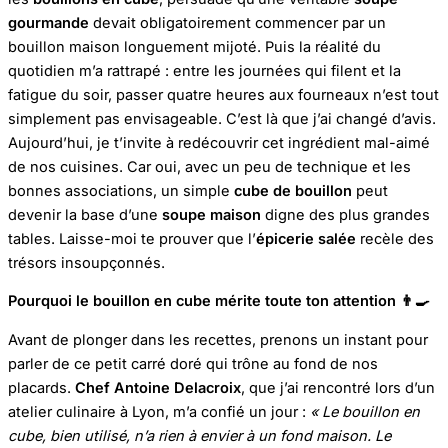
gourmande
devait obligatoirement commencer par un
bouillon maison longuement mijoté. Puis la réalité du
quotidien m’a rattrapé : entre les journées qui filent et la
fatigue du soir, passer quatre heures aux fourneaux n’est tout
simplement pas envisageable. C’est là que j’ai changé d’avis.
Aujourd’hui, je t’invite à redécouvrir cet ingrédient mal-aimé
de nos cuisines. Car oui, avec un peu de technique et les
bonnes associations, un simple
cube de bouillon
peut
devenir la base d’une
soupe maison
digne des plus grandes
tables. Laisse-moi te prouver que l’
épicerie salée
recèle des
trésors insoupçonnés.
Pourquoi le bouillon en cube mérite toute ton attention
👨
Avant de plonger dans les recettes, prenons un instant pour
parler de ce petit carré doré qui trône au fond de nos
placards.
Chef Antoine Delacroix
, que j’ai rencontré lors d’un
atelier culinaire à Lyon, m’a confié un jour :
« Le bouillon en
cube, bien utilisé, n’a rien à envier à un fond maison. Le