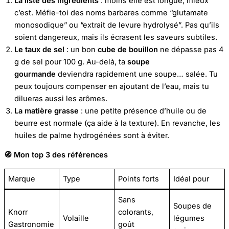
La liste des ingrédients
: moins elle est longue, mieux
c’est. Méfie-toi des noms barbares comme “glutamate
monosodique” ou “extrait de levure hydrolysé”. Pas qu’ils
soient dangereux, mais ils écrasent les saveurs subtiles.
Le taux de sel
: un bon
cube de bouillon
ne dépasse pas 4
g de sel pour 100 g. Au-delà, ta
soupe
gourmande
deviendra rapidement une soupe… salée. Tu
peux toujours compenser en ajoutant de l’eau, mais tu
dilueras aussi les arômes.
La matière grasse
: une petite présence d’huile ou de
beurre est normale (ça aide à la texture). En revanche, les
huiles de palme hydrogénées sont à éviter.
🧭
Mon top 3 des références
Marque
Type
Points forts
Idéal pour
Sans
Soupes de
Knorr
colorants,
Volaille
légumes
Gastronomie
goût