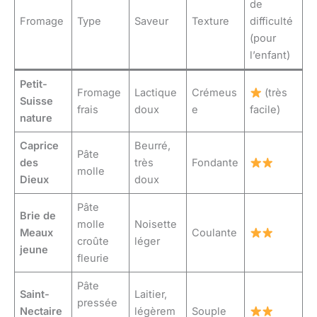
de
Fromage
Type
Saveur
Texture
difficulté
(pour
l’enfant)
Petit-
Fromage
Lactique
Crémeus
(très
Suisse
frais
doux
e
facile)
nature
Caprice
Beurré,
Pâte
des
très
Fondante
molle
Dieux
doux
Pâte
Brie de
molle
Noisette
Meaux
Coulante
croûte
léger
jeune
fleurie
Pâte
Saint-
Laitier,
pressée
Nectaire
légèrem
Souple