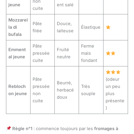
non
jeune
ent salé
cuite
Mozzarel
Pâte
Douce,
la di
Élastique
filée
laiteuse
bufala
Pâte
Ferme
Emment
Fruité
pressée
mais
al jeune
neutre
cuite
fondant
Pâte
(odeur
Beurré,
Rebloch
pressée
Très
un peu
herbacé
on jeune
non
souple
plus
doux
cuite
présente
)
Règle n°1
: commence toujours par les
fromages à