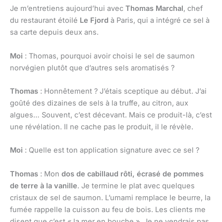
Je m’entretiens aujourd’hui avec
Thomas Marchal
, chef
du restaurant étoilé
Le Fjord
à Paris, qui a intégré ce sel à
sa carte depuis deux ans.
Moi
: Thomas, pourquoi avoir choisi le sel de saumon
norvégien plutôt que d’autres sels aromatisés ?
Thomas
: Honnêtement ? J’étais sceptique au début. J’ai
goûté des dizaines de sels à la truffe, au citron, aux
algues… Souvent, c’est décevant. Mais ce produit-là, c’est
une révélation. Il ne cache pas le produit, il le révèle.
Moi
: Quelle est ton application signature avec ce sel ?
Thomas
: Mon
dos de cabillaud rôti, écrasé de pommes
de terre à la vanille
. Je termine le plat avec quelques
cristaux de sel de saumon. L’umami remplace le beurre, la
fumée rappelle la cuisson au feu de bois. Les clients me
disent que c’est « la mer en bouche ». Je ne vendrais pas