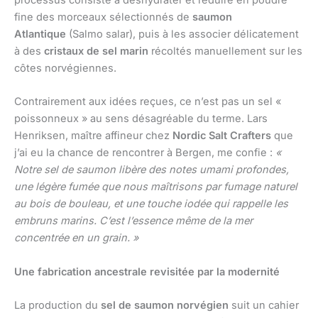
processus consiste à déshydrater et réduire en poudre
fine des morceaux sélectionnés de
saumon
Atlantique
(Salmo salar), puis à les associer délicatement
à des
cristaux de sel marin
récoltés manuellement sur les
côtes norvégiennes.
Contrairement aux idées reçues, ce n’est pas un sel «
poissonneux » au sens désagréable du terme. Lars
Henriksen, maître affineur chez
Nordic Salt Crafters
que
j’ai eu la chance de rencontrer à Bergen, me confie :
«
Notre sel de saumon libère des notes umami profondes,
une légère fumée que nous maîtrisons par fumage naturel
au bois de bouleau, et une touche iodée qui rappelle les
embruns marins. C’est l’essence même de la mer
concentrée en un grain. »
Une fabrication ancestrale revisitée par la modernité
La production du
sel de saumon norvégien
suit un cahier