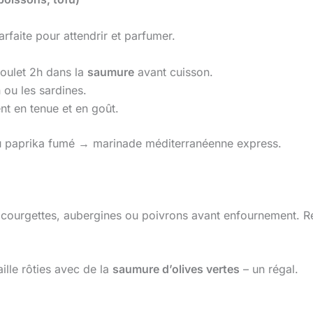
arfaite pour attendrir et parfumer.
oulet 2h dans la
saumure
avant cuisson.
 ou les sardines.
ent en tenue et en goût.
 du paprika fumé → marinade méditerranéenne express.
courgettes, aubergines ou poivrons avant enfournement. Rés
lle rôties avec de la
saumure d’olives vertes
– un régal.