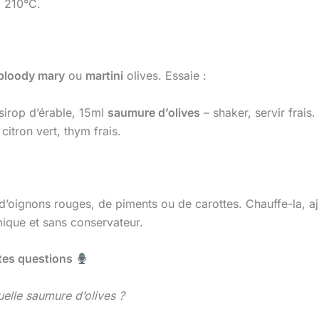
à 210°C.
bloody mary
ou
martini
olives. Essaie :
 sirop d’érable, 15ml
saumure d’olives
– shaker, servir frais.
 citron vert, thym frais.
d’oignons rouges, de piments ou de carottes. Chauffe-la, aj
mique et sans conservateur.
 tes questions
uelle saumure d’olives ?