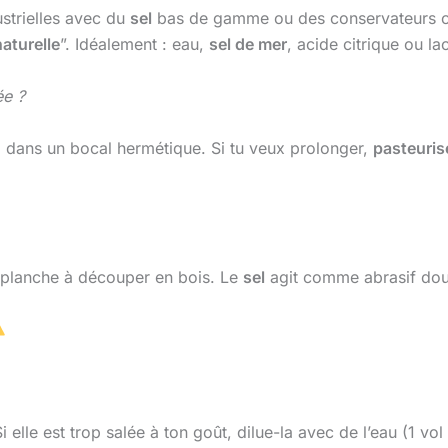
ustrielles avec du
sel
bas de gamme ou des conservateurs
aturelle
”. Idéalement : eau,
sel de mer
, acide citrique ou la
ée ?
o dans un bocal hermétique. Si tu veux prolonger,
pasteuris
planche à découper en bois. Le
sel
agit comme abrasif doux 
 elle est trop salée à ton goût, dilue-la avec de l’eau (1 vo