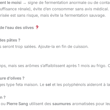
nt le moisi
→ signe de fermentation anormale ou de conta
uffisance rénale), évite d’en consommer sans avis médical.
isée est sans risque, mais évite la fermentation sauvage.
de l’eau des olives
 des pâtes ?
seront trop salées. Ajoute-la en fin de cuisson.
ps, mais ses arômes s’affaiblissent après 1 mois au frigo. 
ure d’olives ?
ages type feta maison. Le
sel
et les polyphénols aideront à l
n ?
ou
Pierre Sang
utilisent des
saumures
aromatisées pour leu