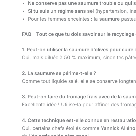
Ne conserve pas une saumure trouble ou qui se
Si tu suis un régime sans sel
(hypertension, ins
Pour les femmes enceintes : la
saumure
pasteur
FAQ – Tout ce que tu dois savoir sur le recyclage 
1. Peut-on utiliser la saumure d’olives pour cuire
Oui, mais diluée à 50 % maximum, sinon tes pâtes 
2. La saumure se périme-t-elle ?
Comme tout liquide salé, elle se conserve longtem
3. Peut-on faire du fromage frais avec de la saum
Excellente idée ! Utilise-la pour affiner des from
4. Cette technique est-elle connue en restauratio
Oui, certains chefs étoilés comme
Yannick Alléno
de l’
épicerie salée zéro gaspi
.