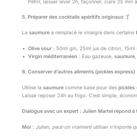
Pétrir, laisser lever 2h, façonner, cuire 25 min 
5. Préparer des cocktails apéritifs originaux
La
saumure
a remplacé le vinaigre dans certains
Olive sour
: 50ml gin, 25ml jus de citron, 15ml
Virgin méditerranéen
: Eau gazeuse,
saumure
,
6. Conserver d’autres aliments (pickles express)
Utilise la
saumure
comme base pour des
pickles
Laisse reposer 24h au frigo. C’est simple, écono
Dialogue avec un expert : Julien Martel répond à
Moi
:
Julien, peut-on vraiment utiliser n’importe q