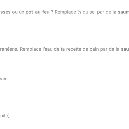
assés
ou un
pot-au-feu
? Remplace ⅓ du sel par de la
saum
ranéens. Remplace l’eau de ta recette de pain par de la
sa
vain.
nité)