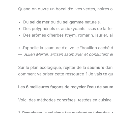
Quand on ouvre un bocal d’olives vertes, noires ou
Du
sel de mer
ou du
sel gemme
naturels.
Des polyphénols et antioxydants issus de la fe
Des arômes d’herbes (thym, romarin, laurier, ail
« J’appelle la saumure d’olive le “bouillon caché d
—
Julien Martel, artisan saumurier et consultant e
Sur le plan écologique, rejeter de la
saumure
dans
comment valoriser cette ressource ? Je vais
te
gui
Les 6 meilleures façons de recycler l’eau de sau
Voici des méthodes concrètes, testées en cuisine
1. Remplacer le sel dans tes marinades (viandes, 