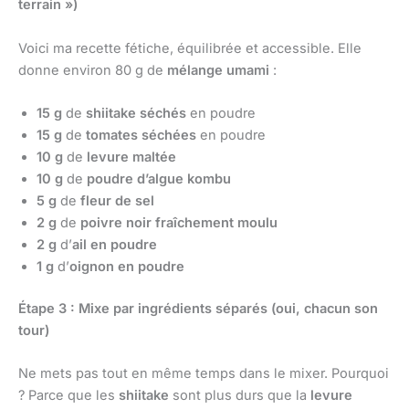
terrain »)
Voici ma recette fétiche, équilibrée et accessible. Elle
donne environ 80 g de
mélange umami
:
15 g
de
shiitake séchés
en poudre
15 g
de
tomates séchées
en poudre
10 g
de
levure maltée
10 g
de
poudre d’algue kombu
5 g
de
fleur de sel
2 g
de
poivre noir fraîchement moulu
2 g
d’
ail en poudre
1 g
d’
oignon en poudre
Étape 3 : Mixe par ingrédients séparés (oui, chacun son
tour)
Ne mets pas tout en même temps dans le mixer. Pourquoi
? Parce que les
shiitake
sont plus durs que la
levure