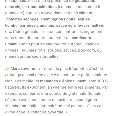
en japonais. Il est dû à la présence de
glutamates
naturels
, de
ribonucléotides
(comme l’inosinate et le
guanylate) que l’on trouve dans certains aliments
:
tomates séchées
,
champignons noirs
,
algues
kombu
,
parmesan
,
anchois
,
sauce soja
,
levure maltée
,
etc. L’idée géniale, c’est de concentrer ces ingrédients
sous forme de poudre pour créer un
condiment
umami
que tu pourras saupoudrer sur tout : viandes
grillées, légumes rôtis, soupes, sauces, pop-corn, ou
même sur des œufs brouillés.
Marc Lavoine
: « L’erreur la plus fréquente, c’est de
croire qu’umami rime avec exhausteur de goût chimique.
Non. Les meilleurs
mélanges d’épices umami
sont 100 %
naturels. Ils exploitent la synergie entre les aliments. Par
exemple, combiner une source de glutamate (tomate
séchée) avec une source d’inosinate (champignon
shiitake) multiplie l’intensité umami par huit. C’est ce
qu’on appelle l’effet de synergie. »