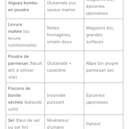
Algues kombu
Glutamate pur,
épiceries
en poudre
saveur marine
japonaises
Levure
Notes
Magasins bio,
maltée
(ou
fromagères,
grandes
levure
umami doux
surfaces
nutritionnelle)
Poudre de
parmesan
(facult
Glutamate +
Râpe ton propre
atif, à utiliser
caractère
parmesan sec
vite)
Flocons de
bonite
Inosinate
Épiceries
séchée
(katsuob
puissant
japonaises
ushi)
Sel
(fleur de sel
Révélateur
Partout
ou sel fin)
d’umami