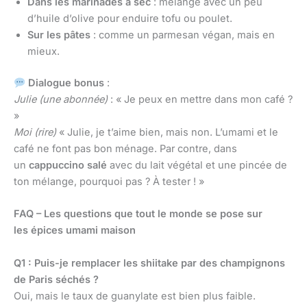
Dans les marinades à sec
: mélange avec un peu
d’huile d’olive pour enduire tofu ou poulet.
Sur les pâtes
: comme un parmesan végan, mais en
mieux.
Dialogue bonus
:
Julie (une abonnée)
: « Je peux en mettre dans mon café ?
»
Moi (rire)
« Julie, je t’aime bien, mais non. L’umami et le
café ne font pas bon ménage. Par contre, dans
un
cappuccino salé
avec du lait végétal et une pincée de
ton mélange, pourquoi pas ? À tester ! »
FAQ – Les questions que tout le monde se pose sur
les épices umami maison
Q1 : Puis-je remplacer les shiitake par des champignons
de Paris séchés ?
Oui, mais le taux de guanylate est bien plus faible.