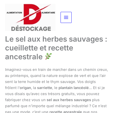
Aller
au
contenu
Le sel aux herbes sauvages :
cueillette et recette
ancestrale
Imaginez-vous en train de marcher dans un chemin creux,
au printemps, quand la nature explose de vert et que l’air
sent la terre humide et le thym sauvage. Vos doigts
frôlent l’
origan
, la
sarriette
, le
plantain lancéolé
… Et si je
vous disais qu’avec ces trésors gratuits, vous pouvez
fabriquer chez vous un
sel aux herbes sauvages
plus
parfumé que n’importe quel mélange industriel ? Ce n’est
pas une mode, c’est une
recette ancestrale
que nos