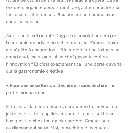
tartare de saumade à l’aneth, le miracle a opéré. Cette
texture craquante sous la dent, ce goût en bouche à la
fois discret et intense… Plus rien ne fut comme avant
dans ma cuisine.
Alors oui, le
sel noir de Chypre
ne révolutionnera pas
l’économie mondiale du sel, et mon ami Thomas Valmer
me répète à chaque fois : “Un ingrédient ne fait pas un
grand chef, mais sans lui, le chef passe à côté de
l’innovation.” Et c’est exactement ça : une porte ouverte
sur la
gastronomie créative
.
« Pour des assiettes qui déchirent (sans déchirer le
porte-monnaie). »
Si tu aimes la bonne bouffe, surprendre tes invités ou
juste éveiller tes papilles endormies par le sel blanc
basique, file chez ton épicier préféré. Craque pour
ce
diamant culinaire
. Moi, je n’achète plus que ça.