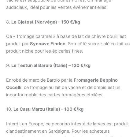
vache est saupoudré de truffes noires. Un mariage
audacieux, idéal pour les ventes événementielles.
8.
Le Gjetost (Norvège) – 150 €/kg
Ce « fromage caramel » à base de lait de chèvre bouilli est
produit par
Synnøve Finden
. Son côté sucré-salé en fait un
produit niche pour les épiceries fines.
9.
Le Testun al Barolo (Italie) – 120 €/kg
Enrobé de marc de Barolo par la
Fromagerie Beppino
Occelli
, ce fromage au lait de vache et de brebis est un
incontournable des cartes fromagères étoilées.
10.
Le Casu Marzu (Italie) – 100 €/kg
Interdit en Europe, ce pecorino infesté de larves est produit
clandestinement en Sardaigne. Pour les acheteurs