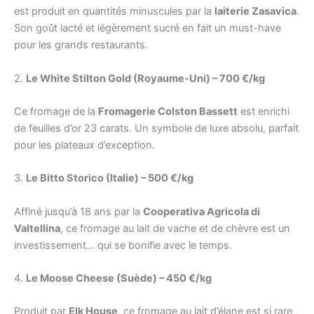
est produit en quantités minuscules par la
laiterie Zasavica
.
Son goût lacté et légèrement sucré en fait un must-have
pour les grands restaurants.
2.
Le White Stilton Gold (Royaume-Uni) – 700 €/kg
Ce fromage de la
Fromagerie Colston Bassett
est enrichi
de feuilles d’or 23 carats. Un symbole de luxe absolu, parfait
pour les plateaux d’exception.
3.
Le Bitto Storico (Italie) – 500 €/kg
Affiné jusqu’à 18 ans par la
Cooperativa Agricola di
Valtellina
, ce fromage au lait de vache et de chèvre est un
investissement… qui se bonifie avec le temps.
4.
Le Moose Cheese (Suède) – 450 €/kg
Produit par
Elk House
, ce fromage au lait d’élane est si rare