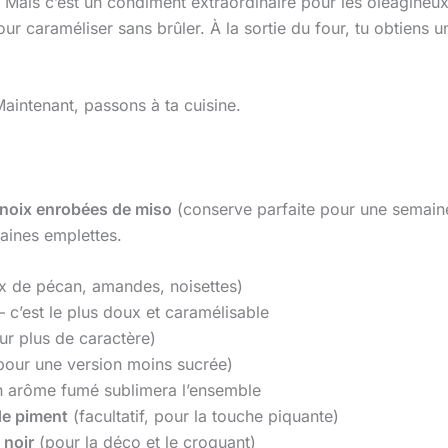
Mais c’est un condiment extraordinaire pour les oléagineux. 
ur caraméliser sans brûler. À la sortie du four, tu obtiens un
aintenant, passons à ta cuisine.
noix enrobées de miso
(conserve parfaite pour une semaine –
aines emplettes.
x de pécan, amandes, noisettes)
– c’est le plus doux et caramélisable
ur plus de caractère)
pour une version moins sucrée)
 arôme fumé sublimera l’ensemble
de piment
(facultatif, pour la touche piquante)
 noir
(pour la déco et le croquant)