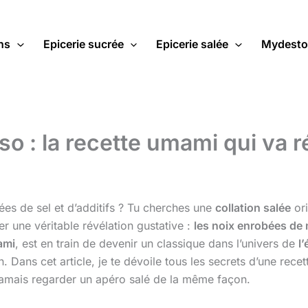
ns
Epicerie sucrée
Epicerie salée
Mydesto
o : la recette umami qui va r
ées de sel et d’additifs ? Tu cherches une
collation salée
ori
er une véritable révélation gustative :
les noix enrobées de
ami
, est en train de devenir un classique dans l’univers de
l’
. Dans cet article, je te dévoile tous les secrets d’une rece
jamais regarder un apéro salé de la même façon.