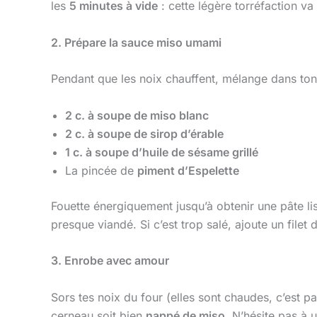
les
5 minutes à vide
: cette légère torréfaction va 
2. Prépare la sauce miso umami
Pendant que les noix chauffent, mélange dans ton
2 c. à soupe de miso blanc
2 c. à soupe de sirop d’érable
1 c. à soupe d’huile de sésame grillé
La pincée de
piment d’Espelette
Fouette énergiquement jusqu’à obtenir une pâte lis
presque viandé. Si c’est trop salé, ajoute un file
3. Enrobe avec amour
Sors tes noix du four (elles sont chaudes, c’est 
cerneau soit bien
nappé de miso
. N’hésite pas à 