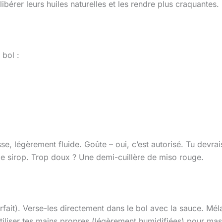
libérer leurs huiles naturelles et les rendre plus craquantes.
 bol :
se, légèrement fluide. Goûte – oui, c’est autorisé. Tu devra
t de sirop. Trop doux ? Une demi-cuillère de miso rouge.
parfait). Verse-les directement dans le bol avec la sauce. M
utiliser tes mains propres (légèrement humidifiées) pour mas