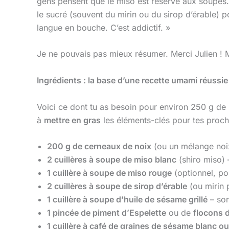
gens pensent que le miso est réservé aux soupes. 
le sucré (souvent du mirin ou du sirop d’érable) po
langue en bouche. C’est addictif. »
Je ne pouvais pas mieux résumer. Merci Julien ! M
Ingrédients : la base d’une recette umami réussie
Voici ce dont tu as besoin pour environ 250 g de
à
mettre en gras
les éléments-clés pour tes proch
200 g de cerneaux de noix
(ou un mélange noi
2 cuillères à soupe de miso blanc
(shiro miso) 
1 cuillère à soupe de miso rouge
(optionnel, po
2 cuillères à soupe de sirop d’érable
(ou mirin 
1 cuillère à soupe d’huile de sésame grillé
– son
1 pincée de piment d’Espelette
ou de
flocons 
1 cuillère à café de graines de sésame blanc ou