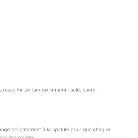
is ressentir ce fameux
umami
: salé, sucré,
élange délicatement à la spatule pour que chaque
ser l’enrobage.