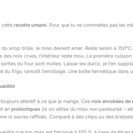
r cette
recette umami
. Pour que tu ne commettes pas les mê
 du sirop brûle, le miso devient amer. Reste serein à 150°C.
s des noix crues, l’intérieur reste mou. La première cuisson 
x sorties du four sont molles. Laisse-les durcir, je t’en sup
é du frigo ramollit l’enrobage. Une boîte hermétique dans un 
pabilité
s toujours attentif à ce que je mange. Ces
noix enrobées de
et en
probiotiques
(si on utilise du miso non pasteurisé – at
me ni sucres raffinés. Comparé à des chips ou des bretzels in
n, vérifie que ton miso est fabriqué à 100 % à base de
riz ou 