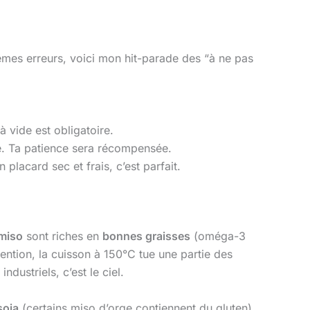
mes erreurs, voici mon hit-parade des “à ne pas
à vide est obligatoire.
plie. Ta patience sera récompensée.
placard sec et frais, c’est parfait.
 miso
sont riches en
bonnes graisses
(oméga-3
tention, la cuisson à 150°C tue une partie des
dustriels, c’est le ciel.
soja
(certains miso d’orge contiennent du gluten).