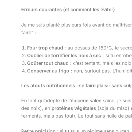
Erreurs courantes (et comment les éviter)
Je me suis planté plusieurs fois avant de maîtrise
faire” :
Four trop chaud
: au-dessus de 160°C, le sucre
Oublier de torréfier les noix à sec
: si tu enrobe
Goûter tout chaud
: c’est tentant, mais les noi
Conserver au frigo
: non, surtout pas. L’humidit
Les atouts nutritionnels : se faire plaisir sans cul
En tant qu’adepte de
l’épicerie salée
saine, je sui
des noix), en
protéines végétales
(soja du miso) 
ferments, mais pas tout). Le tout sans huile de pal
Petite précision : si tu suis un régime sans glute