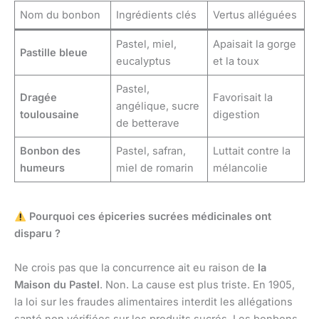
Nom du bonbon
Ingrédients clés
Vertus alléguées
Pastel, miel,
Apaisait la gorge
Pastille bleue
eucalyptus
et la toux
Pastel,
Dragée
Favorisait la
angélique, sucre
toulousaine
digestion
de betterave
Bonbon des
Pastel, safran,
Luttait contre la
humeurs
miel de romarin
mélancolie
Pourquoi ces épiceries sucrées médicinales ont
disparu ?
Ne crois pas que la concurrence ait eu raison de
la
Maison du Pastel
. Non. La cause est plus triste. En 1905,
la loi sur les fraudes alimentaires interdit les allégations
santé non vérifiées sur les produits sucrés. Les bonbons