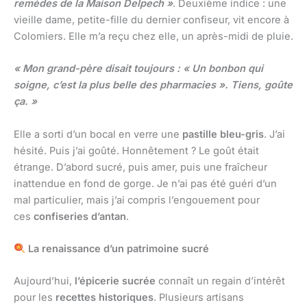
remèdes de la Maison Delpech »
. Deuxième indice : une
vieille dame, petite-fille du dernier confiseur, vit encore à
Colomiers. Elle m’a reçu chez elle, un après-midi de pluie.
« Mon grand-père disait toujours : « Un bonbon qui
soigne, c’est la plus belle des pharmacies ». Tiens, goûte
ça. »
Elle a sorti d’un bocal en verre une
pastille bleu-gris
. J’ai
hésité. Puis j’ai goûté. Honnêtement ? Le goût était
étrange. D’abord sucré, puis amer, puis une fraîcheur
inattendue en fond de gorge. Je n’ai pas été guéri d’un
mal particulier, mais j’ai compris l’engouement pour
ces
confiseries d’antan
.
La renaissance d’un patrimoine sucré
Aujourd’hui,
l’épicerie sucrée
connaît un regain d’intérêt
pour les
recettes historiques
. Plusieurs artisans