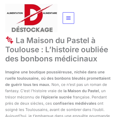
Aller
au
contenu
La Maison du Pastel à
Toulouse : L’histoire oubliée
des bonbons médicinaux
Imagine une boutique poussiéreuse, nichée dans une
ruelle toulousaine, où des bonbons bleutés promettaient
de guérir tous tes maux.
Non, ce n’est pas un roman de
fantasy. C’est l’histoire vraie de
la Maison du Pastel
, un
trésor méconnu de
l’épicerie sucrée
française. Pendant
près de deux siècles, ces
confiseries médiévales
ont
soigné les Toulousains, avant de sombrer dans l’oubli.
Aujourd’hui, je t’embarque dans une enquête gourmande