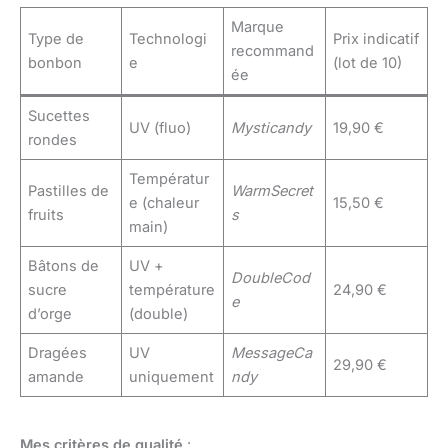
Marque
Type de
Technologi
Prix indicatif
recommand
bonbon
e
(lot de 10)
ée
Sucettes
UV (fluo)
Mysticandy
19,90 €
rondes
Températur
Pastilles de
WarmSecret
e (chaleur
15,50 €
fruits
s
main)
Bâtons de
UV +
DoubleCod
sucre
température
24,90 €
e
d’orge
(double)
Dragées
UV
MessageCa
29,90 €
amande
uniquement
ndy
Mes critères de qualité
: