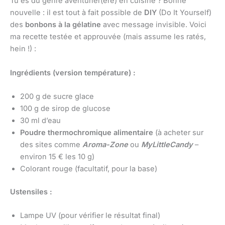
Tu es du genre aventurier(ère) en cuisine ? Bonne
nouvelle : il est tout à fait possible de
DIY
(Do It Yourself)
des
bonbons à la gélatine
avec message invisible. Voici
ma recette testée et approuvée (mais assume les ratés,
hein !) :
Ingrédients (version température) :
200 g de sucre glace
100 g de sirop de glucose
30 ml d’eau
Poudre thermochromique alimentaire
(à acheter sur
des sites comme
Aroma-Zone
ou
MyLittleCandy
–
environ 15 € les 10 g)
Colorant rouge (facultatif, pour la base)
Ustensiles :
Lampe UV (pour vérifier le résultat final)