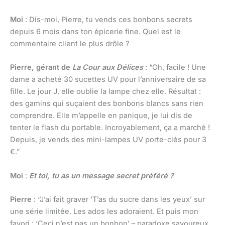
Moi
: Dis-moi, Pierre, tu vends ces bonbons secrets
depuis 6 mois dans ton épicerie fine. Quel est le
commentaire client le plus drôle ?
Pierre, gérant de
La Cour aux Délices
: “Oh, facile ! Une
dame a acheté 30 sucettes UV pour l’anniversaire de sa
fille. Le jour J, elle oublie la lampe chez elle. Résultat :
des gamins qui suçaient des bonbons blancs sans rien
comprendre. Elle m’appelle en panique, je lui dis de
tenter le flash du portable. Incroyablement, ça a marché !
Depuis, je vends des mini-lampes UV porte-clés pour 3
€.”
Moi
:
Et toi, tu as un message secret préféré ?
Pierre
: “J’ai fait graver ‘T’as du sucre dans les yeux’ sur
une série limitée. Les ados les adoraient. Et puis mon
favori : ‘Ceci n’est pas un bonbon’ – paradoxe savoureux