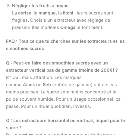
Négliger les fruits à noyau
La
cerise
, la
mangue
, la
litchi
: leurs sucres sont
fragiles. Choisis un extracteur avec réglage de
pression (les modèles
Omega
le font bien).
FAQ : Tout ce que tu cherches sur les extracteurs et les
smoothies sucrés
Q : Peut-on faire des smoothies sucrés avec un
extracteur vertical bas de gamme (moins de 200€) ?
R : Oui, mais attention. Les marques
comme
Aicok
ou
Seb
(entrée de gamme) ont des vis
moins précises. Le
sucre
sera moins concentré et la
pulpe souvent humide. Pour un usage occasionnel, ça
passe. Pour un rituel quotidien, investis.
Q : Les extracteurs horizontal ou vertical, lequel pour le
sucre ?
R : Le
vertical
est plus pratique pour les fruits mous