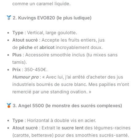
comme un caramel liquide.
2. Kuvings EVO820 (le plus ludique)
Type
: Vertical, large goulotte.
Atout sucré
: Accepte les fruits entiers, jus
de
pêche
et
abricot
incroyablement doux.
Plus
: Accessoire smoothie inclus (tu mixes sans
tamis).
Prix
: 350-450€.
Humour pro
: « Avec lui, j’ai arrêté d’acheter des jus
industriels bourrés de sucre blanc. Mes papilles m’ont
remercié par une standing ovation. »
3. Angel 5500 (le monstre des sucrés complexes)
Type
: Horizontal à double vis en acier.
Atout sucré
: Extrait le
sucre lent
des légumes-racines
(carotte, betterave) pour des smoothies sucrés-santé.