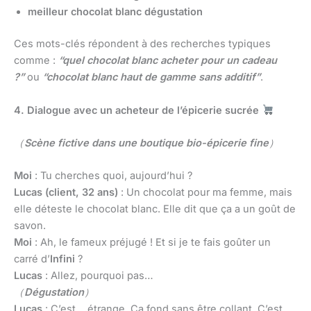
meilleur chocolat blanc dégustation
Ces mots-clés répondent à des recherches typiques
comme :
“quel chocolat blanc acheter pour un cadeau
?”
ou
“chocolat blanc haut de gamme sans additif”
.
4. Dialogue avec un acheteur de l’épicerie sucrée
（
Scène fictive dans une boutique bio-épicerie fine
）
Moi
: Tu cherches quoi, aujourd’hui ?
Lucas (client, 32 ans)
: Un chocolat pour ma femme, mais
elle déteste le chocolat blanc. Elle dit que ça a un goût de
savon.
Moi
: Ah, le fameux préjugé ! Et si je te fais goûter un
carré d’
Infini
?
Lucas
: Allez, pourquoi pas…
（
Dégustation
）
Lucas
: C’est… étrange. Ça fond sans être collant. C’est