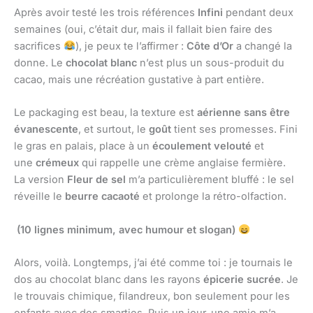
Après avoir testé les trois références
Infini
pendant deux
semaines (oui, c’était dur, mais il fallait bien faire des
sacrifices
), je peux te l’affirmer :
Côte d’Or
a changé la
donne. Le
chocolat blanc
n’est plus un sous-produit du
cacao, mais une récréation gustative à part entière.
Le packaging est beau, la texture est
aérienne sans être
évanescente
, et surtout, le
goût
tient ses promesses. Fini
le gras en palais, place à un
écoulement velouté
et
une
crémeux
qui rappelle une crème anglaise fermière.
La version
Fleur de sel
m’a particulièrement bluffé : le sel
réveille le
beurre cacaoté
et prolonge la rétro-olfaction.
(10 lignes minimum, avec humour et slogan)
Alors, voilà. Longtemps, j’ai été comme toi : je tournais le
dos au chocolat blanc dans les rayons
épicerie sucrée
. Je
le trouvais chimique, filandreux, bon seulement pour les
enfants avec des smarties. Puis un jour, une amie m’a