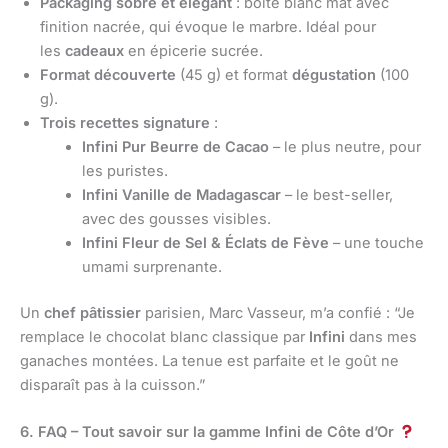
Packaging sobre et élégant
: boîte blanc mat avec
finition nacrée, qui évoque le marbre. Idéal pour
les
cadeaux
en épicerie sucrée.
Format découverte
(45 g) et format
dégustation
(100
g).
Trois recettes signature
:
Infini Pur Beurre de Cacao
– le plus neutre, pour
les puristes.
Infini Vanille de Madagascar
– le best-seller,
avec des gousses visibles.
Infini Fleur de Sel & Éclats de Fève
– une touche
umami surprenante.
Un
chef pâtissier
parisien, Marc Vasseur, m’a confié : “Je
remplace le chocolat blanc classique par
Infini
dans mes
ganaches montées. La tenue est parfaite et le goût ne
disparaît pas à la cuisson.”
6. FAQ – Tout savoir sur la gamme Infini de Côte d’Or