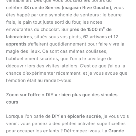
véritable art. Dès que vous poussez les portes du
célèbre
38 rue de Sèvres (magasin Rive Gauche)
, vous
êtes happé par une symphonie de senteurs : le beurre
frais, le pain tout juste sorti du four, les notes
envoûtantes du chocolat. Sur
près de 1500 m² de
laboratoires
, situés sous vos pieds,
62 artisans et 12
apprentis
s’affairent quotidiennement pour faire vivre la
magie des lieux. Ce sont ces mêmes coulisses,
habituellement secrètes, que l’on a le privilège de
découvrir lors des visites-ateliers. C’est ce que j’ai eu la
chance d’expérimenter récemment, et je vous avoue que
l’émotion était au rendez-vous.
Zoom sur l’offre « DIY » : bien plus que des simples
cours
Lorsque l’on parle de
DIY en épicerie sucrée
, je vous vois
venir : vous pensez à des petites activités superficielles
pour occuper les enfants ? Détrompez-vous.
La Grande