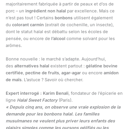
majoritairement fabriquée à partir de peaux et d’os de
porc – un
ingrédient non halal
par excellence. Mais ce
n’est pas tout ! Certains
bonbons
utilisent également
du
colorant carmin
(extrait de cochenille, un insecte),
dont le statut halal est débattu selon les écoles de
pensée, ou encore de
l’alcool
comme solvant pour les
arômes.
Bonne nouvelle : le marché s’adapte. Aujourd’hui,
des
alternatives halal
existent partout :
gélatine bovine
certifiée
,
pectine de fruits
,
agar-agar
ou encore
amidon
de maïs
. L’astuce ? Savoir où chercher.
Expert interrogé : Karim Benali
, fondateur de l’épicerie en
ligne
Halal Sweet Factory
(Paris).
« Depuis cinq ans, on observe une vraie explosion de la
demande pour les bonbons halal. Les familles
musulmanes ne veulent plus priver leurs enfants des
plaisirs simples comme les oursons gélifiés ou les