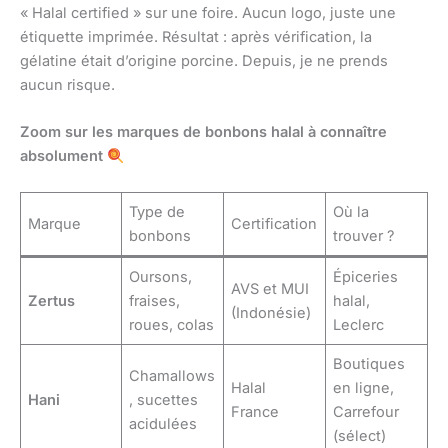
« Halal certified » sur une foire. Aucun logo, juste une
étiquette imprimée. Résultat : après vérification, la
gélatine était d’origine porcine. Depuis, je ne prends
aucun risque.
Zoom sur les marques de bonbons halal à connaître
absolument
Type de
Où la
Marque
Certification
bonbons
trouver ?
Oursons,
Épiceries
AVS et MUI
Zertus
fraises,
halal,
(Indonésie)
roues, colas
Leclerc
Boutiques
Chamallows
Halal
en ligne,
Hani
, sucettes
France
Carrefour
acidulées
(sélect)