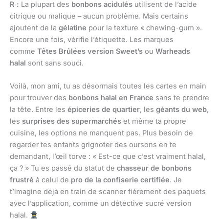
R :
La plupart des
bonbons acidulés
utilisent de l’acide
citrique ou malique – aucun problème. Mais certains
ajoutent de la
gélatine
pour la texture « chewing-gum ».
Encore une fois, vérifie l’étiquette. Les marques
comme
Têtes Brûlées version Sweet’s
ou
Warheads
halal
sont sans souci.
Voilà, mon ami, tu as désormais toutes les cartes en main
pour trouver des
bonbons halal en France
sans te prendre
la tête. Entre les
épiceries de quartier
, les
géants du web
,
les
surprises des supermarchés
et même ta propre
cuisine, les options ne manquent pas. Plus besoin de
regarder tes enfants grignoter des oursons en te
demandant, l’œil torve : « Est-ce que c’est vraiment halal,
ça ? » Tu es passé du statut de
chasseur de bonbons
frustré
à celui de
pro de la confiserie certifiée
. Je
t’imagine déjà en train de scanner fièrement des paquets
avec l’application, comme un détective sucré version
halal.