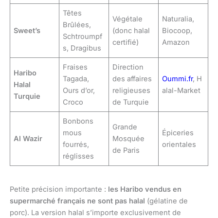
Têtes
Végétale
Naturalia,
Brûlées,
Sweet’s
(donc halal
Biocoop,
Schtroumpf
certifié)
Amazon
s, Dragibus
Fraises
Direction
Haribo
Tagada,
des affaires
Oummi.fr
, H
Halal
Ours d’or,
religieuses
alal-Market
Turquie
Croco
de Turquie
Bonbons
Grande
mous
Épiceries
Al Wazir
Mosquée
fourrés,
orientales
de Paris
réglisses
Petite précision importante :
les Haribo vendus en
supermarché français ne sont pas halal
(gélatine de
porc). La version halal s’importe exclusivement de