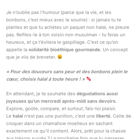
Je n’oublie pas l’humour (parce que la vie, et les
bonbons, c’est mieux avec le sourire) : si jamais tu te
plantes et que tu achètes un paquet non halal, ne pleure
pas. Refiles-le à ton voisin non musulman – tu feras un
heureux, et ça t’évitera le gaspillage. C’est ce qu’on
appelle la
solidarité bioéthique gourmande
. Un concept
que je viis de breveter.
« Pour des douceurs sans peur et des bonbons plein le
cœur, choisis halal à toute heure ! »
En attendant, je te souhaite des
dégustations aussi
joyeuses qu’un mercredi après-midi sans devoirs
.
Explore, goûte, compare, et surtout, fais-toi plaisir.
Le
halal
n’est pas une punition, c’est une
liberté
. Celle de
croquer dans un chamallow moelleux en sachant
exactement ce qu’il contient. Alors, prêt pour la chasse
aux trésors sucrés ? La prochaine fois que tu passeras