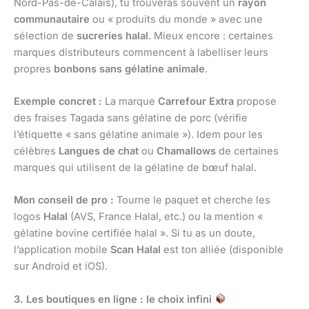
Nord-Pas-de-Calais), tu trouveras souvent un
rayon
communautaire
ou « produits du monde » avec une
sélection de
sucreries halal
. Mieux encore : certaines
marques distributeurs commencent à labelliser leurs
propres
bonbons sans gélatine animale
.
Exemple concret :
La marque
Carrefour Extra
propose
des fraises Tagada sans gélatine de porc (vérifie
l’étiquette « sans gélatine animale »). Idem pour les
célèbres
Langues de chat
ou
Chamallows
de certaines
marques qui utilisent de la gélatine de bœuf halal.
Mon conseil de pro :
Tourne le paquet et cherche les
logos
Halal
(AVS, France Halal, etc.) ou la mention «
gélatine bovine certifiée halal ». Si tu as un doute,
l’application mobile
Scan Halal
est ton alliée (disponible
sur Android et iOS).
3. Les boutiques en ligne : le choix infini